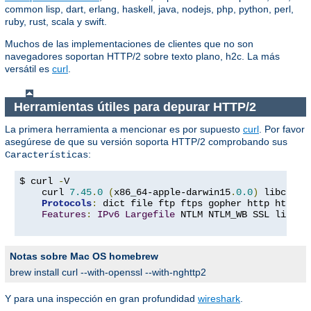
common lisp, dart, erlang, haskell, java, nodejs, php, python, perl,
ruby, rust, scala y swift.
Muchos de las implementaciones de clientes que no son
navegadores soportan HTTP/2 sobre texto plano, h2c. La más
versátil es
curl
.
Herramientas útiles para depurar HTTP/2
La primera herramienta a mencionar es por supuesto
curl
. Por favor
asegúrese de que su versión soporta HTTP/2 comprobando sus
:
Características
$ curl 
-
V

    curl 
7.45
.
0
(
x86_64-apple-darwin15
.
0.0
)
 libcurl
/
Protocols
:
 dict file ftp ftps gopher http https 
Features
:
IPv6
Largefile
 NTLM NTLM_WB SSL libz T
Notas sobre Mac OS homebrew
brew install curl --with-openssl --with-nghttp2
Y para una inspección en gran profundidad
wireshark
.