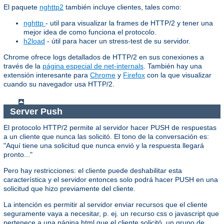
El paquete
nghttp2
también incluye clientes, tales como:
nghttp
- util para visualizar la frames de HTTP/2 y tener una
mejor idea de como funciona el protocolo.
h2load
- útil para hacer un stress-test de su servidor.
Chrome ofrece logs detallados de HTTP/2 en sus conexiones a
través de la
página especial de net-internals
. También hay una
extensión interesante para
Chrome
y
Firefox
con la que visualizar
cuando su navegador usa HTTP/2.
Server Push
El protocolo HTTP/2 permite al servidor hacer PUSH de respuestas
a un cliente que nunca las solicitó. El tono de la conversación es:
"Aquí tiene una solicitud que nunca envió y la respuesta llegará
pronto..."
Pero hay restricciones: el cliente puede deshabilitar esta
característica y el servidor entonces solo podrá hacer PUSH en una
solicitud que hizo previamente del cliente.
La intención es permitir al servidor enviar recursos que el cliente
seguramente vaya a necesitar, p. ej. un recurso css o javascript que
pertenece a una página html que el cliente solicitó, un grupo de