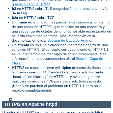
qué es binario HTTP/2?
h2
es HTTP/2 sobre TLS (negociación de protocolo a través
de ALPN).
h2c
es HTTP/2 sobre TCP.
Un
frame
es la unidad más pequeña de comunicación dentro
de una conexión HTTP/2, que consiste en una cabecera y
una secuencia de octetos de longitud variable estructurada de
acuerdo con el tipo de frame. Más información en la
documentación oficial
Sección de Capa de Frame
.
Un
stream
es un flujo bidireccional de frames dentro de una
conexión HTTP/2. El concepto correspondiente en HTTP 1.1
es un intercambio de mensajes de solicitud/respuesta. Más
información en la documentación oficial
Sección Capa de
Stream
.
HTTP/2 es capaz de llevar
múltiples streams
de datos sobre
la misma conexión TCP, evitando la clásica solicitud lenta
"head-of-line blocking" de HTTP 1.1 y evitando generar
múltiples conexiones TCP para cada solicitud/respuesta
(KeepAlive parcheó el problema en HTTP 1.1 pero no lo
resolvió completamente).
HTTP/2 en Apache httpd
El protocolo HTTP/2 se implementa con su propio módulo httpd,