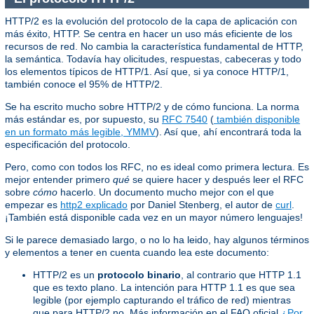
HTTP/2 es la evolución del protocolo de la capa de aplicación con
más éxito, HTTP. Se centra en hacer un uso más eficiente de los
recursos de red. No cambia la característica fundamental de HTTP,
la semántica. Todavía hay olicitudes, respuestas, cabeceras y todo
los elementos típicos de HTTP/1. Así que, si ya conoce HTTP/1,
también conoce el 95% de HTTP/2.
Se ha escrito mucho sobre HTTP/2 y de cómo funciona. La norma
más estándar es, por supuesto, su
RFC 7540
(
también disponible
en un formato más legible, YMMV
). Así que, ahí encontrará toda la
especificación del protocolo.
Pero, como con todos los RFC, no es ideal como primera lectura. Es
mejor entender primero
qué
se quiere hacer y después leer el RFC
sobre
cómo
hacerlo. Un documento mucho mejor con el que
empezar es
http2 explicado
por Daniel Stenberg, el autor de
curl
.
¡También está disponible cada vez en un mayor número lenguajes!
Si le parece demasiado largo, o no lo ha leido, hay algunos términos
y elementos a tener en cuenta cuando lea este documento:
HTTP/2 es un
protocolo binario
, al contrario que HTTP 1.1
que es texto plano. La intención para HTTP 1.1 es que sea
legible (por ejemplo capturando el tráfico de red) mientras
que para HTTP/2 no. Más información en el FAQ oficial
¿Por