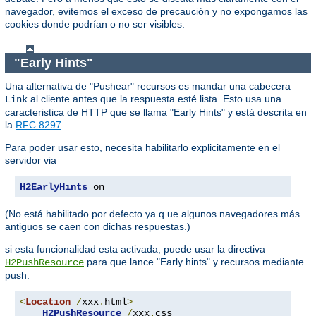
navegador, evitemos el exceso de precaución y no expongamos las
cookies donde podrían o no ser visibles.
"Early Hints"
Una alternativa de "Pushear" recursos es mandar una cabecera
al cliente antes que la respuesta esté lista. Esto usa una
Link
caracteristica de HTTP que se llama "Early Hints" y está descrita en
la
RFC 8297
.
Para poder usar esto, necesita habilitarlo explicitamente en el
servidor via
H2EarlyHints
 on
(No está habilitado por defecto ya q ue algunos navegadores más
antiguos se caen con dichas respuestas.)
si esta funcionalidad esta activada, puede usar la directiva
para que lance "Early hints" y recursos mediante
H2PushResource
push:
<
Location
/
xxx
.
html
>
H2PushResource
/
xxx
.
css
