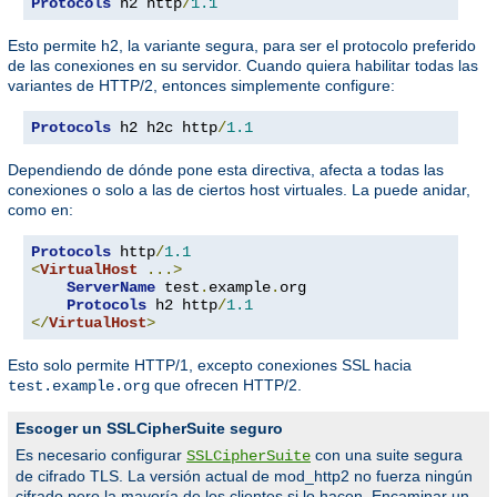
Protocols
 h2 http
/
1.1
Esto permite h2, la variante segura, para ser el protocolo preferido
de las conexiones en su servidor. Cuando quiera habilitar todas las
variantes de HTTP/2, entonces simplemente configure:
Protocols
 h2 h2c http
/
1.1
Dependiendo de dónde pone esta directiva, afecta a todas las
conexiones o solo a las de ciertos host virtuales. La puede anidar,
como en:
Protocols
 http
/
1.1
<
VirtualHost
...>
ServerName
 test
.
example
.
org

Protocols
 h2 http
/
1.1
</
VirtualHost
>
Esto solo permite HTTP/1, excepto conexiones SSL hacia
que ofrecen HTTP/2.
test.example.org
Escoger un SSLCipherSuite seguro
Es necesario configurar
con una suite segura
SSLCipherSuite
de cifrado TLS. La versión actual de mod_http2 no fuerza ningún
cifrado pero la mayoría de los clientes si lo hacen. Encaminar un