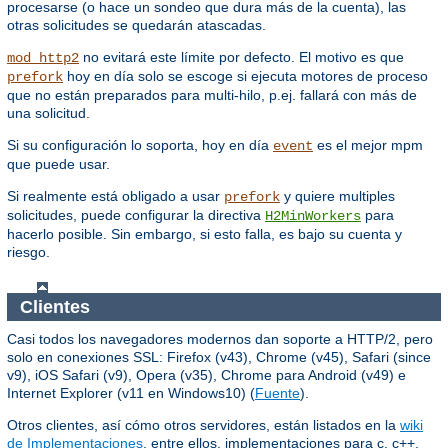
procesarse (o hace un sondeo que dura más de la cuenta), las
otras solicitudes se quedarán atascadas.
no evitará este límite por defecto. El motivo es que
mod_http2
hoy en día solo se escoge si ejecuta motores de proceso
prefork
que no están preparados para multi-hilo, p.ej. fallará con más de
una solicitud.
Si su configuración lo soporta, hoy en día
es el mejor mpm
event
que puede usar.
Si realmente está obligado a usar
y quiere multiples
prefork
solicitudes, puede configurar la directiva
para
H2MinWorkers
hacerlo posible. Sin embargo, si esto falla, es bajo su cuenta y
riesgo.
Clientes
Casi todos los navegadores modernos dan soporte a HTTP/2, pero
solo en conexiones SSL: Firefox (v43), Chrome (v45), Safari (since
v9), iOS Safari (v9), Opera (v35), Chrome para Android (v49) e
Internet Explorer (v11 en Windows10) (
Fuente
).
Otros clientes, así cómo otros servidores, están listados en la
wiki
de Implementaciones
, entre ellos, implementaciones para c, c++,