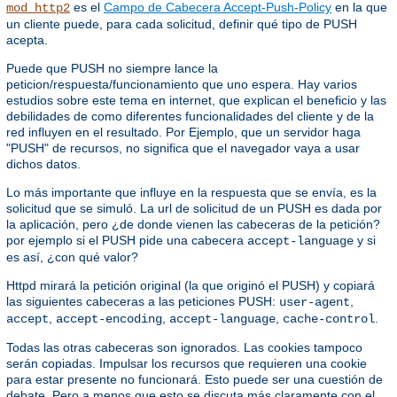
es el
Campo de Cabecera Accept-Push-Policy
en la que
mod_http2
un cliente puede, para cada solicitud, definir qué tipo de PUSH
acepta.
Puede que PUSH no siempre lance la
peticion/respuesta/funcionamiento que uno espera. Hay varios
estudios sobre este tema en internet, que explican el beneficio y las
debilidades de como diferentes funcionalidades del cliente y de la
red influyen en el resultado. Por Ejemplo, que un servidor haga
"PUSH" de recursos, no significa que el navegador vaya a usar
dichos datos.
Lo más importante que influye en la respuesta que se envía, es la
solicitud que se simuló. La url de solicitud de un PUSH es dada por
la aplicación, pero ¿de donde vienen las cabeceras de la petición?
por ejemplo si el PUSH pide una cabecera
y si
accept-language
es así, ¿con qué valor?
Httpd mirará la petición original (la que originó el PUSH) y copiará
las siguientes cabeceras a las peticiones PUSH:
,
user-agent
,
,
,
.
accept
accept-encoding
accept-language
cache-control
Todas las otras cabeceras son ignorados. Las cookies tampoco
serán copiadas. Impulsar los recursos que requieren una cookie
para estar presente no funcionará. Esto puede ser una cuestión de
debate. Pero a menos que esto se discuta más claramente con el