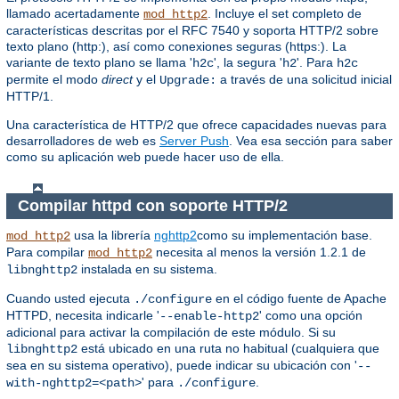
llamado acertadamente
. Incluye el set completo de
mod_http2
características descritas por el RFC 7540 y soporta HTTP/2 sobre
texto plano (http:), así como conexiones seguras (https:). La
variante de texto plano se llama '
', la segura '
'. Para
h2c
h2
h2c
permite el modo
direct
y el
a través de una solicitud inicial
Upgrade:
HTTP/1.
Una característica de HTTP/2 que ofrece capacidades nuevas para
desarrolladores de web es
Server Push
. Vea esa sección para saber
como su aplicación web puede hacer uso de ella.
Compilar httpd con soporte HTTP/2
usa la librería
nghttp2
como su implementación base.
mod_http2
Para compilar
necesita al menos la versión 1.2.1 de
mod_http2
instalada en su sistema.
libnghttp2
Cuando usted ejecuta
en el código fuente de Apache
./configure
HTTPD, necesita indicarle '
' como una opción
--enable-http2
adicional para activar la compilación de este módulo. Si su
está ubicado en una ruta no habitual (cualquiera que
libnghttp2
sea en su sistema operativo), puede indicar su ubicación con '
--
' para
.
with-nghttp2=<path>
./configure