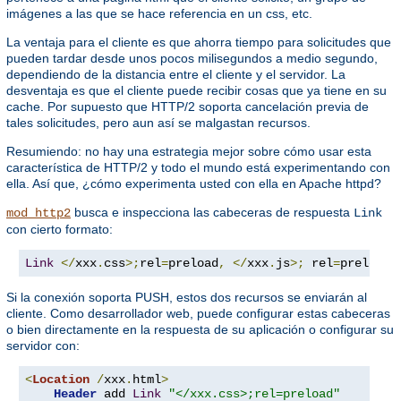
imágenes a las que se hace referencia en un css, etc.
La ventaja para el cliente es que ahorra tiempo para solicitudes que
pueden tardar desde unos pocos milisegundos a medio segundo,
dependiendo de la distancia entre el cliente y el servidor. La
desventaja es que el cliente puede recibir cosas que ya tiene en su
cache. Por supuesto que HTTP/2 soporta cancelación previa de
tales solicitudes, pero aun así se malgastan recursos.
Resumiendo: no hay una estrategia mejor sobre cómo usar esta
característica de HTTP/2 y todo el mundo está experimentando con
ella. Así que, ¿cómo experimenta usted con ella en Apache httpd?
busca e inspecciona las cabeceras de respuesta
mod_http2
Link
con cierto formato:
Link
</
xxx
.
css
>;
rel
=
preload
,
</
xxx
.
js
>;
 rel
=
preload
Si la conexión soporta PUSH, estos dos recursos se enviarán al
cliente. Como desarrollador web, puede configurar estas cabeceras
o bien directamente en la respuesta de su aplicación o configurar su
servidor con:
<
Location
/
xxx
.
html
>
Header
 add 
Link
"</xxx.css>;rel=preload"