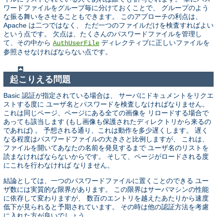
ワードファイルをグループ毎に分けておくことで、 グループのよう
な振る舞いをさせることもできます。 このアプローチの利点は、
Apache は二つではなく、 ただ一つのファイルだけを検査すればよい
という点です。 欠点は、たくさんのパスワードファイルを管理し
て、その中から
ディレクティブに正しいファイルを
AuthUserFile
参照させなければならない点です。
起こりえる問題
Basic 認証が指定されている場合は、 サーバにドキュメントをリクエ
ストする度に ユーザ名とパスワードを検査しなければなりません。
これは同じページ、ページにある全ての画像を リロードする場合で
あっても該当します (もし画像も保護されたディレクトリから来るの
であれば) 。 予想される通り、これは動作を多少遅くします。 遅く
なる程度はパスワードファイルの大きさと比例しますが、 これは、
ファイルを開いてあなたの名前を発見するまで ユーザ名のリストを
読まなければならないからです。 そして、ページがロードされる度
にこれを行わなければ なりません。
結論としては、一つのパスワードファイルに置くことのできる ユー
ザ数には実質的な限界があります。 この限界はサーバマシンの性能
に依存して変わりますが、 数百のエントリを越えたあたりから速度
低下が見られると予期されています。 その時は他の認証方法を考慮
に入れた方が良いでしょう。