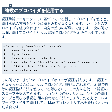
複数のプロバイダを使用する
認証承認アーキテクチャに基づいている新しいプロバイダを使うと、
認証承認の方法をひとつに縛る必要がなくなります。 いくつものプ
ロバイダを組み合わせて、自分の望みの挙動にできます。 次の例で
は file 認証プロバイダと ldap 認証プロバイダを 組み合わせていま
す。
<Directory /www/docs/private>
AuthName "Private"
AuthType Basic
AuthBasicProvider file ldap
AuthUserFile /usr/local/apache/passwd/passwords
AuthLDAPURL ldap://ldaphost/o=yourorg
Require valid-user
この例では、まず file プロバイダがユーザ認証を試みます。 認証で
きなかった場合には、ldap プロバイダが呼び出されます。 組織で複
数の認証格納方法を使っている際などに、 この方法を使って認証の
スコープを拡大できます。 もうひとつのシナリオは、ひとつの認証
タイプと異なる承認を 組み合わせる方法でしょう。たとえば、パス
ワードファイルで認証して、 ldap ディレクトリで承認を行うといっ
た場合です。