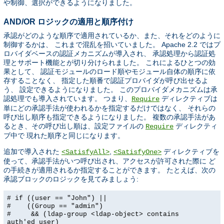
や制御、選択ができるようになりました。
AND/OR ロジックの適用と順序付け
承認がどのような順序で適用されているか、また、それをどのように
制御するかは、 これまで混乱を招いていました。 Apache 2.2 ではプ
ロバイダベースの認証メカニズムが導入され、 承認処理から認証処
理とサポート機能とが切り分けられました。 これによるひとつの効
果として、 認証モジュールのロード順やモジュール自体の順序に依
存することなく、 指定した順番で認証プロバイダが呼び出せるよ
う、 設定できるようになりました。 このプロバイダメカニズムは承
認処理でも導入されています。 つまり、
ディレクティブは
Require
単にどの承認手法が使われるかを指定するだけではなく、 それらの
呼び出し順序も指定できるようになりました。 複数の承認手法があ
るとき、その呼び出し順は、設定ファイルの
ディレクティ
Require
ブ中で 現れた順序と同じになります。
追加で導入された
,
ディレクティブを
<SatisfyAll>
<SatisfyOne>
使って、承認手法がいつ呼び出され、アクセスが許可された際に ど
の手続きが適用されるか指定することができます。 たとえば、次の
承認ブロックのロジックを見てみましょう:
# if ((user == "John") ||
# ((Group == "admin")
# && (ldap-group <ldap-object> contains
auth'ed_user)