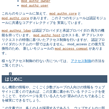
mod_authz_owner
mod_authz_user
これらのモジュールに加えて、
と
mod_authn_core
があります。 この 2 つのモジュールは認証モジュ
mod_authz_core
ールに共通なコアディレクティブを 実装しています。
は認証プロバイダと承認プロバイダの 両方の機
mod_authnz_ldap
能を持っています。
はホスト名、IP アドレスや
mod_authz_host
リクエストの特徴に基づいたアクセス制御を行いますが、 認証プロ
バイダのシステムの一部ではありません。 mod_access との後方互
換性のため、 新しいモジュールの
がありま
mod_access_compat
す。
様々なアクセス制御の行ない方については、
アクセス制御
の方法を
ご覧ください。
はじめに
もし機密の情報や、ごくごく少数グループの人向けの情報を ウェブ
サイトに置くのであれば、この文書に書かれている テクニックを使
うことで、そのページを見ている人たちが 望みの人たちであること
を確実にできるでしょう。
この文書では、多くの人が採用するであろう、 ウェブサイトの一部