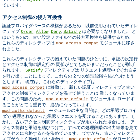
ています。
アクセス制御の後方互換性
認証プロバイダベースの機構があるため、以前使用されていたディレ
クティブ
,
,
,
は必要なくなりました。 と
Order
Allow
Deny
Satisfy
はいうものの、古い設定ファイルでの後方互換性を提供するため、
これらのディレクティブは
モジュールに移さ
mod_access_compat
れました。
これらのディレクティブの抱えていた問題のひとつに、承認の設定行
とアクセス制御の設定行の 関係がとてもあいまいだったことが挙げ
られます。
ディレクティブは リクエスト処理中でそれ自身
Satisfy
を呼び出すことによって、これらの 2 つの処理段階を結びつけよう
とします。 現在は、これらのディレクティブは
に移動し、 新しい認証ディレクティブと古い
mod_access_compat
アクセス制御ディレクティブを混ぜて使うことは 難しくなっていま
す。この問題のため、
モジュールを ロードす
mod_authz_default
ることがとても重要で、必須になっています。
モジュールの主な目的は、どの承認プロバイ
mod_authz_default
ダで 処理されなかった承認リクエストを受けることにあります。 し
かし、古いアクセス制御ディレクティブが用いられた場合には、 ア
クセス制御と承認を結びつけて、すべての処理段階の出力結果を見て
アクセスに合格するかを決めています。 ですから、古いディレクテ
ィブがうまく動作しない場合は、
がロードさ
mod_authz_default