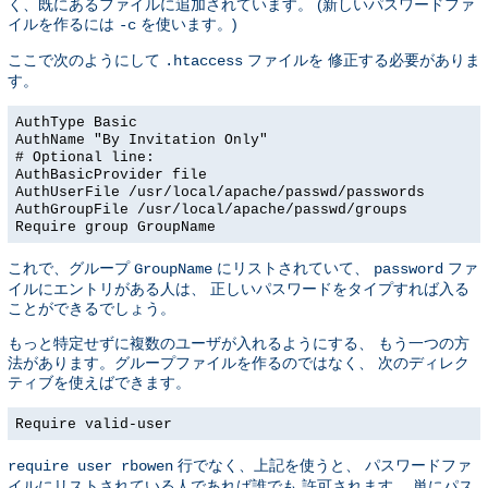
く、既にあるファイルに追加されています。 (新しいパスワードファ
イルを作るには
を使います。)
-c
ここで次のようにして
ファイルを 修正する必要がありま
.htaccess
す。
AuthType Basic
AuthName "By Invitation Only"
# Optional line:
AuthBasicProvider file
AuthUserFile /usr/local/apache/passwd/passwords
AuthGroupFile /usr/local/apache/passwd/groups
Require group GroupName
これで、グループ
にリストされていて、
ファ
GroupName
password
イルにエントリがある人は、 正しいパスワードをタイプすれば入る
ことができるでしょう。
もっと特定せずに複数のユーザが入れるようにする、 もう一つの方
法があります。グループファイルを作るのではなく、 次のディレク
ティブを使えばできます。
Require valid-user
行でなく、上記を使うと、 パスワードファ
require user rbowen
イルにリストされている人であれば誰でも 許可されます。 単にパス