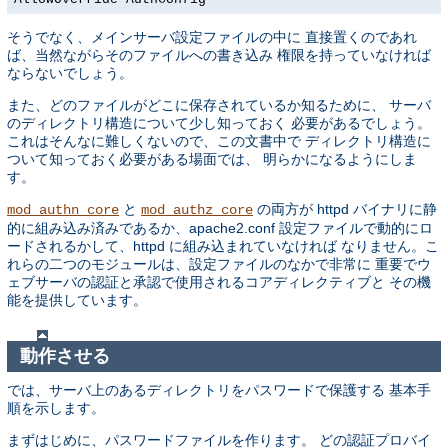
そうでなく、メインサーバ設定ファイルの中に 直接置くのであれ
ば、当然ながらそのファイルへの書き込み 権限を持っていなければ
ならないでしょう。
また、どのファイルがどこに保存されているか知るために、 サーバ
のディレクトリ構造について少し知っておく 必要があるでしょう。
これはそんなに難しくないので、この文書中で ディレクトリ構造に
ついて知っておく必要がある場面では、 明らかになるようにしま
す。
と
の両方が httpd バイナリに静
mod_authn_core
mod_authz_core
的に組み込み済みであるか、apache2.conf 設定ファイルで動的にロ
ードされるかして、httpd に組み込まれていなければ なりません。こ
れらの二つのモジュールは、設定ファイルのなかで非常に 重要でウ
ェブサーバの認証と承認で使用されるコアディレクティブと その機
能を提供しています。
動作させる
では、サーバ上のあるディレクトリをパスワードで保護する 基本手
順を示します。
まずはじめに、パスワードファイルを作ります。 どの認証プロバイ