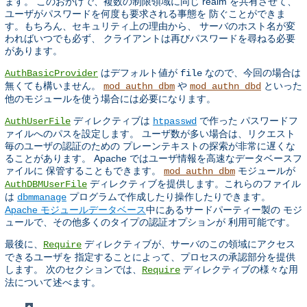
ます。 このおかげで、複数の制限領域に同じ realm を共有させて、
ユーザがパスワードを何度も要求される事態を 防ぐことができま
す。もちろん、セキュリティ上の理由から、 サーバのホスト名が変
わればいつでも必ず、 クライアントは再びパスワードを尋ねる必要
があります。
はデフォルト値が
なので、今回の場合は
AuthBasicProvider
file
無くても構いません。
や
といった
mod_authn_dbm
mod_authn_dbd
他のモジュールを使う場合には必要になります。
ディレクティブは
で作った パスワードフ
AuthUserFile
htpasswd
ァイルへのパスを設定します。 ユーザ数が多い場合は、リクエスト
毎のユーザの認証のための プレーンテキストの探索が非常に遅くな
ることがあります。 Apache ではユーザ情報を高速なデータベースフ
ァイルに 保管することもできます。
モジュールが
mod_authn_dbm
ディレクティブを提供します。これらのファイル
AuthDBMUserFile
は
プログラムで作成したり操作したりできます。
dbmmanage
Apache モジュールデータベース
中にあるサードパーティー製の モジ
ュールで、その他多くのタイプの認証オプションが 利用可能です。
最後に、
ディレクティブが、サーバのこの領域にアクセス
Require
できるユーザを 指定することによって、プロセスの承認部分を提供
します。 次のセクションでは、
ディレクティブの様々な用
Require
法について述べます。