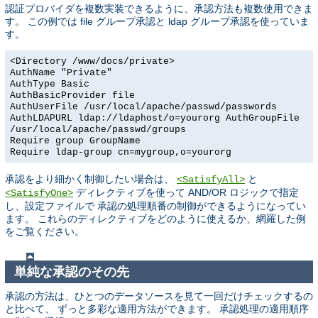
認証プロバイダを複数実装できるように、承認方法も複数使用できま
す。 この例では file グループ承認と ldap グループ承認を使っていま
す。
<Directory /www/docs/private>
AuthName "Private"
AuthType Basic
AuthBasicProvider file
AuthUserFile /usr/local/apache/passwd/passwords
AuthLDAPURL ldap://ldaphost/o=yourorg AuthGroupFile
/usr/local/apache/passwd/groups
Require group GroupName
Require ldap-group cn=mygroup,o=yourorg
承認をより細かく制御したい場合は、
と
<SatisfyAll>
ディレクティブを使って AND/OR ロジックで指定
<SatisfyOne>
し、設定ファイルで 承認の処理順番の制御ができるようになってい
ます。 これらのディレクティブをどのように使えるか、網羅した例
をご覧ください。
単純な承認のその先
承認の方法は、ひとつのデータソースを見て一回だけチェックするの
と比べて、 ずっと多彩な適用方法ができます。 承認処理の適用順序