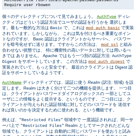
AuthUserFile /usr/local/apache/passwd/passwords
Require user rbowen
個々のディレクティブについて見てみましょう。
ディレ
AuthType
クティブはどういう認証方法でユーザの認証を行うかを 選択しま
す。最も一般的な方法は
で、これは
で実装
Basic
mod_auth_basic
されています。しかしながら、 これは気を付けるべき重要なポイン
トなのですが、 Basic 認証はクライアントからサーバへ、 パスワー
ドを暗号化せずに送ります。ですからこの方法は、
と組み
mod_ssl
合わせない状態では、 特に機密性の高いデータに対しては用いるべ
きでは ありません。 Apache ではもう一つ別の認証方法:
AuthType
をサポートしています。 この方法は
で
Digest
mod_auth_digest
実装されていて、もっと安全です。 最近のクライアントは Digest 認
証をサポートしているようです。
ディレクティブでは、認証に使う
Realm
(訳注: 領域) を設
AuthName
定します。Realm は大きく分けて二つの機能を提供します。 一つ目
は、クライアントがパスワードダイアログボックスの 一部としてユ
ーザにこの情報をよく提示する、というものです。 二つ目には、ク
ライアントが与えられた認証領域に対してどのパスワードを 送信す
れば良いのかを決定するために使われる、という機能です。
例えば、
領域中で 一度認証されれば、同一サ
"Restricted Files"
ーバ上で
Realm としてマークされたどんな
"Restricted Files"
領域でも、クライアントは 自動的に同じパスワードを使おうと試み