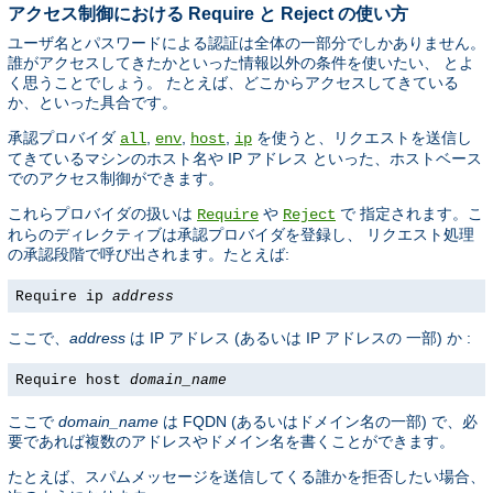
アクセス制御における Require と Reject の使い方
ユーザ名とパスワードによる認証は全体の一部分でしかありません。
誰がアクセスしてきたかといった情報以外の条件を使いたい、 とよ
く思うことでしょう。 たとえば、どこからアクセスしてきている
か、といった具合です。
承認プロバイダ
,
,
,
を使うと、リクエストを送信し
all
env
host
ip
てきているマシンのホスト名や IP アドレス といった、ホストベース
でのアクセス制御ができます。
これらプロバイダの扱いは
や
で 指定されます。こ
Require
Reject
れらのディレクティブは承認プロバイダを登録し、 リクエスト処理
の承認段階で呼び出されます。たとえば:
Require ip
address
ここで、
address
は IP アドレス (あるいは IP アドレスの 一部) か :
Require host
domain_name
ここで
domain_name
は FQDN (あるいはドメイン名の一部) で、必
要であれば複数のアドレスやドメイン名を書くことができます。
たとえば、スパムメッセージを送信してくる誰かを拒否したい場合、