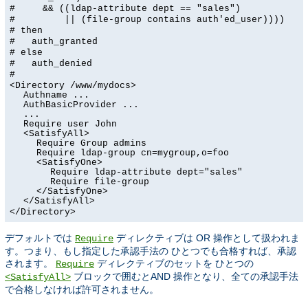
# && ((ldap-attribute dept == "sales")
# || (file-group contains auth'ed_user))))
# then
# auth_granted
# else
# auth_denied
#
<Directory /www/mydocs>
Authname ...
AuthBasicProvider ...
...
Require user John
<SatisfyAll>
Require Group admins
Require ldap-group cn=mygroup,o=foo
<SatisfyOne>
Require ldap-attribute dept="sales"
Require file-group
</SatisfyOne>
</SatisfyAll>
</Directory>
デフォルトでは
ディレクティブは OR 操作として扱われま
Require
す。つまり、もし指定した承認手法の ひとつでも合格すれば、承認
されます。
ディレクティブのセットを ひとつの
Require
ブロックで囲むとAND 操作となり、全ての承認手法
<SatisfyAll>
で合格しなければ許可されません。