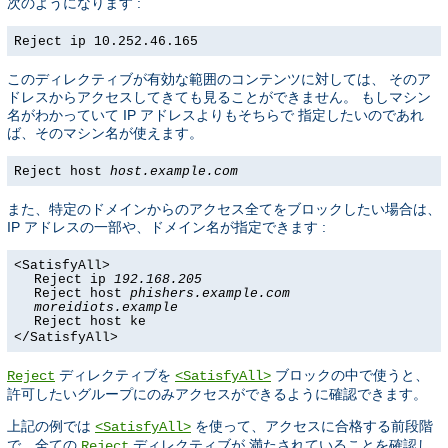
次のようになります :
Reject ip 10.252.46.165
このディレクティブが有効な範囲のコンテンツに対しては、 そのア
ドレスからアクセスしてきても見ることができません。 もしマシン
名がわかっていて IP アドレスよりもそちらで 指定したいのであれ
ば、そのマシン名が使えます。
Reject host
host.example.com
また、特定のドメインからのアクセス全てをブロックしたい場合は、
IP アドレスの一部や、ドメイン名が指定できます :
<SatisfyAll>
Reject ip
192.168.205
Reject host
phishers.example.com
moreidiots.example
Reject host ke
</SatisfyAll>
ディレクティブを
ブロックの中で使うと、
Reject
<SatisfyAll>
許可したいグループにのみアクセスができるように確認できます。
上記の例では
を使って、アクセスに合格する前段階
<SatisfyAll>
で、全ての
ディレクティブが 満たされていることを確認し
Reject