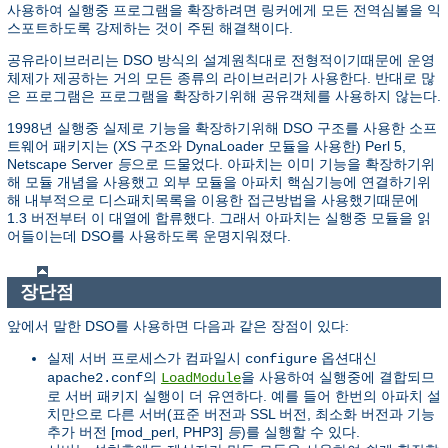
사용하여 실행중 프로그램을 확장하려면 링커에게 모든 전역심볼을 익
스포트하도록 강제하는 것이 주된 해결책이다.
공유라이브러리는 DSO 방식의 설계원칙대로 전형적이기때문에 운영
체제가 제공하는 거의 모든 종류의 라이브러리가 사용한다. 반대로 많
은 프로그램은 프로그램을 확장하기위해 공유객체를 사용하지 않는다.
1998년 실행중 실제로 기능을 확장하기위해 DSO 구조를 사용한 소프
트웨어 패키지는 (XS 구조와 DynaLoader 모듈을 사용한) Perl 5,
Netscape Server
등
으로 드물었다. 아파치는 이미 기능을 확장하기위
해 모듈 개념을 사용했고 외부 모듈을 아파치 핵심기능에 연결하기위
해 내부적으로 디스패치목록을 이용한 접근방법을 사용했기때문에
1.3 버전부터 이 대열에 합류했다. 그래서 아파치는 실행중 모듈을 읽
어들이는데 DSO를 사용하도록 운명지워졌다.
장단점
앞에서 말한 DSO를 사용하면 다음과 같은 장점이 있다:
실제 서버 프로세스가 컴파일시
옵션대신
configure
의
을 사용하여 실행중에 결합되므
apache2.conf
LoadModule
로 서버 패키지 실행이 더 유연하다. 예를 들어 한번의 아파치 설
치만으로 다른 서버(표준 버전과 SSL 버전, 최소화 버전과 기능
추가 버전 [mod_perl, PHP3]
등
)를 실행할 수 있다.