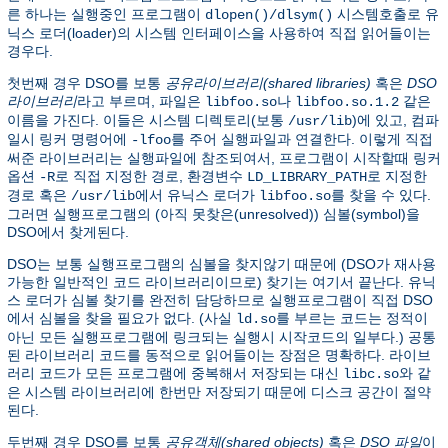
른 하나는 실행중인 프로그램이
시스템호출로 유
dlopen()/dlsym()
닉스 로더(loader)의 시스템 인터페이스을 사용하여 직접 읽어들이는
경우다.
첫번째 경우 DSO를 보통
공유라이브러리(shared libraries)
혹은
DSO
라이브러리
라고 부르며, 파일은
나
같은
libfoo.so
libfoo.so.1.2
이름을 가진다. 이들은 시스템 디렉토리(보통
)에 있고, 컴파
/usr/lib
일시 링커 명령어에
를 주어 실행파일과 연결한다. 이렇게 직접
-lfoo
써준 라이브러리는 실행파일에 참조되여서, 프로그램이 시작할때 링커
옵션
로 직접 지정한 경로, 환경변수
로 지정한
-R
LD_LIBRARY_PATH
경로 혹은
에서 유닉스 로더가
를 찾을 수 있다.
/usr/lib
libfoo.so
그러면 실행프로그램의 (아직 못찾은(unresolved)) 심볼(symbol)을
DSO에서 찾게된다.
DSO는 보통 실행프로그램의 심볼을 찾지않기 때문에 (DSO가 재사용
가능한 일반적인 코드 라이브러리이므로) 찾기는 여기서 끝난다. 유닉
스 로더가 심볼 찾기를 완전히 담당하므로 실행프로그램이 직접 DSO
에서 심볼을 찾을 필요가 없다. (사실
를 부르는 코드는 정적이
ld.so
아닌 모든 실행프로그램에 링크되는 실행시 시작코드의 일부다.) 공통
된 라이브러리 코드를 동적으로 읽어들이는 장점은 명확하다. 라이브
러리 코드가 모든 프로그램에 중복해서 저장되는 대신
와 같
libc.so
은 시스템 라이브러리에 한번만 저장되기 때문에 디스크 공간이 절약
된다.
두번째 경우 DSO를 보통
공유객체(shared objects)
혹은
DSO 파일
이