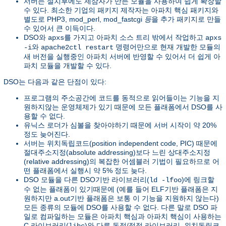
서버는 설치후에도 제삼자가 만든 모듈을 사용하여 쉽게 확장할
수 있다. 최소한 기업의 패키지 제작자는 아파치 핵심 패키지와
별도로 PHP3, mod_perl, mod_fastcgi
등
을 추가 패키지로 만들
수 있어서 큰 이득이다.
DSO와
를 가지고 아파치 소스 트리 밖에서 작업하고
apxs
apxs
와
명령어만으로 현재 개발한 모듈의
-i
apache2ctl restart
새 버전을 실행중인 아파치 서버에 반영할 수 있어서 더 쉽게 아
파치 모듈을 개발할 수 있다.
DSO는 다음과 같은 단점이 있다:
프로그램의 주소공간에 코드를 동적으로 읽어들이는 기능을 지
원하지않는 운영체제가 있기 때문에 모든 플래폼에서 DSO를 사
용할 수 없다.
유닉스 로더가 심볼을 찾아야하기 때문에 서버 시작이 약 20%
정도 늦어진다.
서버는 위치독립코드(position independent code, PIC) 때문에
절대주소지정(absolute addressing)보다 느린 상대주소지정
(relative addressing)의 복잡한 어셈블러 기법이 필요하므로 어
떤 플래폼에서 실행시 약 5% 정도 늦다.
DSO 모듈을 다른 DSO기반 라이브러리(
)에 링크할
ld -lfoo
수 없는 플래폼이 있기때문에 (예를 들어 ELF기반 플래폼은 지
원하지만 a.out기반 플래폼은 보통 이 기능을 지원하지 않는다)
모든 종류의 모듈에 DSO를 사용할 수 없다. 다른 말로 DSO 파
일로 컴파일하는 모듈은 아파치 핵심과 아파치 핵심이 사용하는
C 라이브러리(
)와 다른 동적/정적 라이브러리, 위치독립코
libc