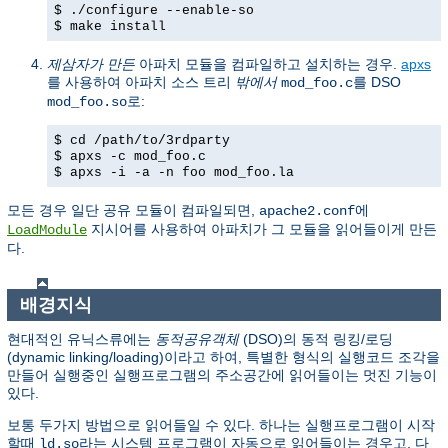
$ ./configure --enable-so
$ make install
제삼자가 만든
아파치 모듈을 컴파일하고 설치하는 경우.
apxs
를 사용하여 아파치 소스 트리
밖에서
를 DSO
mod_foo.c
로:
mod_foo.so
$ cd /path/to/3rdparty
$ apxs -c mod_foo.c
$ apxs -i -a -n foo mod_foo.la
모든 경우 일단 공유 모듈이 컴파일되면,
에
apache2.conf
지시어를 사용하여 아파치가 그 모듈을 읽어들이게 만든
LoadModule
다.
배경지식
현대적인 유닉스류에는
동적공유객체
(DSO)의 동적 링킹/로딩
(dynamic linking/loading)이라고 하여, 특별한 형식의 실행코드 조각을
만들어 실행중인 실행프로그램의 주소공간에 읽어들이는 멋진 기능이
있다.
보통 두가지 방법으로 읽어들일 수 있다. 하나는 실행프로그램이 시작
할때
라는 시스템 프로그램이 자동으로 읽어들이는 경우고, 다
ld.so