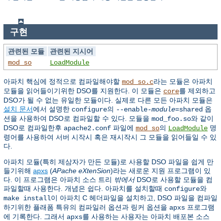
구현
관련된 모듈
관련된 지시어
mod_so
LoadModule
아파치 핵심에 정적으로 컴파일해야할
라는 모듈은 아파치
mod_so.c
모듈을 읽어들이기위한 DSO를 지원한다. 이 모듈은
를 제외하고
core
DSO가 될 수 없는 유일한 모듈이다. 실제로 다른 모든 아파치 모듈은
설치 문서
에서 설명한
의
옵
configure
--enable-
module
=shared
션을 사용하여 DSO로 컴파일할 수 있다. 모듈을
와 같이
mod_foo.so
DSO로 컴파일한후
파일에
의
명
apache2.conf
mod_so
LoadModule
령어를 사용하여 서버 시작시 혹은 재시작시 그 모듈을 읽어들일 수 있
다.
아파치 모듈(특히 제삼자가 만든 모듈)로 사용할 DSO 파일을 쉽게 만
들기위해
apxs
(
APache eXtenSion
)라는 새로운 지원 프로그램이 있
다. 이 프로그램은 아파치 소스 트리
밖에서
DSO로 사용할 모듈을 컴
파일할때 사용한다. 개념은 쉽다. 아파치를 설치할때
와
configure
이 아파치 C 헤더파일을 설치하고, DSO 파일을 컴파일
make install
하기위한 플래폼 특유의 컴파일러 옵션과 링커 옵션을
프로그램
apxs
에 기록한다. 그래서
를 사용하는 사용자는 아파치 배포본 소스
apxs