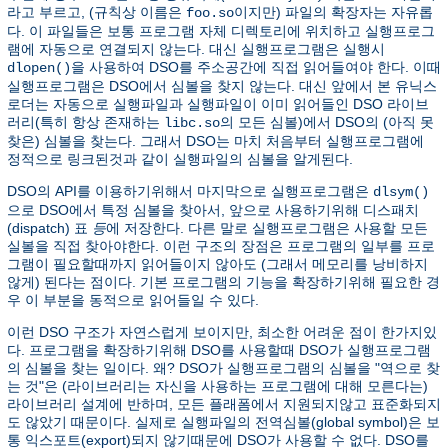
라고 부르고, (규칙상 이름은
이지만) 파일의 확장자는 자유롭
foo.so
다. 이 파일들은 보통 프로그램 자체 디렉토리에 위치하고 실행프로그
램에 자동으로 연결되지 않는다. 대신 실행프로그램은 실행시
을 사용하여 DSO를 주소공간에 직접 읽어들여야 한다. 이때
dlopen()
실행프로그램은 DSO에서 심볼을 찾지 않는다. 대신 앞에서 본 유닉스
로더는 자동으로 실행파일과 실행파일이 이미 읽어들인 DSO 라이브
러리(특히 항상 존재하는
의 모든 심볼)에서 DSO의 (아직 못
libc.so
찾은) 심볼을 찾는다. 그래서 DSO는 마치 처음부터 실행프로그램에
정적으로 링크된것과 같이 실행파일의 심볼을 알게된다.
DSO의 API를 이용하기위해서 마지막으로 실행프로그램은
dlsym()
으로 DSO에서 특정 심볼을 찾아서, 앞으로 사용하기위해 디스패치
(dispatch) 표
등
에 저장한다. 다른 말로 실행프로그램은 사용할 모든
실볼을 직접 찾아야한다. 이런 구조의 장점은 프로그램의 일부를 프로
그램이 필요할때까지 읽어들이지 않아도 (그래서 메모리를 낭비하지
않게) 된다는 점이다. 기본 프로그램의 기능을 확장하기위해 필요한 경
우 이 부분을 동적으로 읽어들일 수 있다.
이런 DSO 구조가 자연스럽게 보이지만, 최소한 어려운 점이 한가지있
다. 프로그램을 확장하기위해 DSO를 사용할때 DSO가 실행프로그램
의 심볼을 찾는 일이다. 왜? DSO가 실행프로그램의 심볼을 "역으로 찾
는 것"은 (라이브러리는 자신을 사용하는 프로그램에 대해 모른다는)
라이브러리 설계에 반하며, 모든 플래폼에서 지원되지않고 표준화되지
도 않았기 때문이다. 실제로 실행파일의 전역심볼(global symbol)은 보
통 익스포트(export)되지 않기때문에 DSO가 사용할 수 없다. DSO를