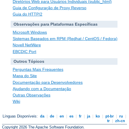
Diretórios Web para Usuários Individuais (public_html)
Guia de Configuração de Proxy Reverso
Guia do HTTP/2
Observações para Plataformas Específicas
Microsoft Windows
Sistemas Baseados em RPM (Redhat / CentOS / Fedora)
Novell NetWare
EBCDIC Port
Outros Tópicos
Perguntas Mais Frequentes
Mapa do Site
Documentação para Desenvolvedores
Ajudando com a Documentação
Outras Observações
Wiki
Línguas Disponíveis:
da
|
de
|
en
|
es
|
fr
|
ja
|
ko
|
pt-br
|
ru
|
tr
|
zh-cn
Copyright 2026 The Apache Software Foundation.