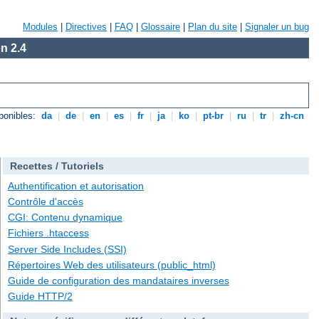
Modules
|
Directives
|
FAQ
|
Glossaire
|
Plan du site
|
Signaler un bug
n 2.4
ponibles:
da
|
de
|
en
|
es
|
fr
|
ja
|
ko
|
pt-br
|
ru
|
tr
|
zh-cn
Recettes / Tutoriels
Authentification et autorisation
Contrôle d'accès
CGI: Contenu dynamique
Fichiers .htaccess
Server Side Includes (SSI)
Répertoires Web des utilisateurs (public_html)
Guide de configuration des mandataires inverses
Guide HTTP/2