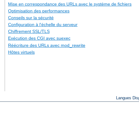
Mise en correspondance des URLs avec le système de fichiers
Optimisation des performances
Conseils sur la sécurité
Configuration à l'échelle du serveur
Chiffrement SSL/TLS
Exécution des CGI avec suexec
Réécriture des URLs avec mod_rewrite
Hôtes virtuels
Langues Dis