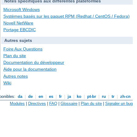
Notes spécifiques aux différentes plateformes
Microsoft Windows
Systèmes basés sur les paquet RPM (Redhat / CentOS / Fedora)
Novell NetWare
Portage EBCDIC
Autres sujets
Foire Aux Questions
Plan du site
Documentation du développeur
Aide pour la documentation
Autres notes
Wiki
ponibles:
da
|
de
|
en
|
es
|
fr
|
ja
|
ko
|
pt-br
|
ru
|
tr
|
zh-cn
Modules
|
Directives
|
FAQ
|
Glossaire
|
Plan du site
|
Signaler un bug