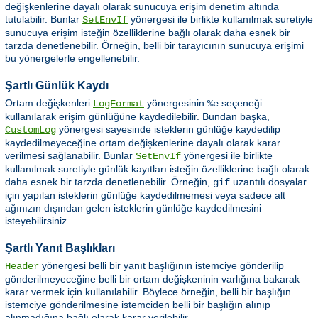
değişkenlerine dayalı olarak sunucuya erişim denetim altında
tutulabilir. Bunlar
yönergesi ile birlikte kullanılmak suretiyle
SetEnvIf
sunucuya erişim isteğin özelliklerine bağlı olarak daha esnek bir
tarzda denetlenebilir. Örneğin, belli bir tarayıcının sunucuya erişimi
bu yönergelerle engellenebilir.
Şartlı Günlük Kaydı
Ortam değişkenleri
yönergesinin
seçeneği
LogFormat
%e
kullanılarak erişim günlüğüne kaydedilebilir. Bundan başka,
yönergesi sayesinde isteklerin günlüğe kaydedilip
CustomLog
kaydedilmeyeceğine ortam değişkenlerine dayalı olarak karar
verilmesi sağlanabilir. Bunlar
yönergesi ile birlikte
SetEnvIf
kullanılmak suretiyle günlük kayıtları isteğin özelliklerine bağlı olarak
daha esnek bir tarzda denetlenebilir. Örneğin,
uzantılı dosyalar
gif
için yapılan isteklerin günlüğe kaydedilmemesi veya sadece alt
ağınızın dışından gelen isteklerin günlüğe kaydedilmesini
isteyebilirsiniz.
Şartlı Yanıt Başlıkları
yönergesi belli bir yanıt başlığının istemciye gönderilip
Header
gönderilmeyeceğine belli bir ortam değişkeninin varlığına bakarak
karar vermek için kullanılabilir. Böylece örneğin, belli bir başlığın
istemciye gönderilmesine istemciden belli bir başlığın alınıp
alınmadığına bağlı olarak karar verilebilir.