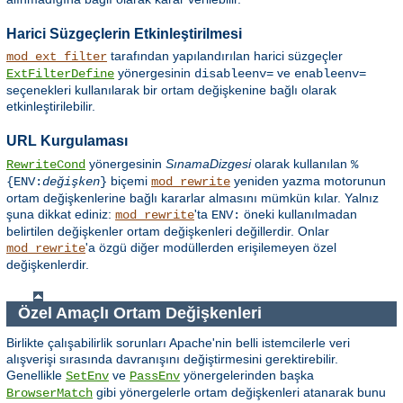
Harici Süzgeçlerin Etkinleştirilmesi
tarafından yapılandırılan harici süzgeçler
mod_ext_filter
yönergesinin
ve
ExtFilterDefine
disableenv=
enableenv=
seçenekleri kullanılarak bir ortam değişkenine bağlı olarak
etkinleştirilebilir.
URL Kurgulaması
yönergesinin
SınamaDizgesi
olarak kullanılan
RewriteCond
%
biçemi
yeniden yazma motorunun
{ENV:
değişken
}
mod_rewrite
ortam değişkenlerine bağlı kararlar almasını mümkün kılar. Yalnız
şuna dikkat ediniz:
'ta
öneki kullanılmadan
mod_rewrite
ENV:
belirtilen değişkenler ortam değişkenleri değillerdir. Onlar
'a özgü diğer modüllerden erişilemeyen özel
mod_rewrite
değişkenlerdir.
Özel Amaçlı Ortam Değişkenleri
Birlikte çalışabilirlik sorunları Apache'nin belli istemcilerle veri
alışverişi sırasında davranışını değiştirmesini gerektirebilir.
Genellikle
ve
yönergelerinden başka
SetEnv
PassEnv
gibi yönergelerle ortam değişkenleri atanarak bunu
BrowserMatch