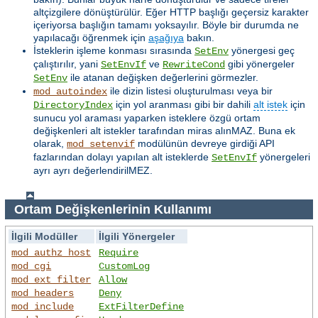
altçizgilere dönüştürülür. Eğer HTTP başlığı geçersiz karakter
içeriyorsa başlığın tamamı yoksayılır. Böyle bir durumda ne
yapılacağı öğrenmek için
aşağıya
bakın.
İsteklerin işleme konması sırasında
yönergesi geç
SetEnv
çalıştırılır, yani
ve
gibi yönergeler
SetEnvIf
RewriteCond
ile atanan değişken değerlerini görmezler.
SetEnv
ile dizin listesi oluşturulması veya bir
mod_autoindex
için yol aranması gibi bir dahili
alt istek
için
DirectoryIndex
sunucu yol araması yaparken isteklere özgü ortam
değişkenleri alt istekler tarafından miras alınMAZ. Buna ek
olarak,
modülünün devreye girdiği API
mod_setenvif
fazlarından dolayı yapılan alt isteklerde
yönergeleri
SetEnvIf
ayrı ayrı değerlendirilMEZ.
Ortam Değişkenlerinin Kullanımı
İlgili Modüller
İlgili Yönergeler
mod_authz_host
Require
mod_cgi
CustomLog
mod_ext_filter
Allow
mod_headers
Deny
mod_include
ExtFilterDefine