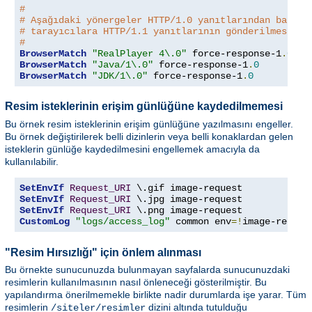
#
# Aşağıdaki yönergeler HTTP/1.0 yanıtlarından başkas
# tarayıcılara HTTP/1.1 yanıtlarının gönderilmesini 
#
BrowserMatch
"RealPlayer 4\.0"
 force-response-1
.
0
BrowserMatch
"Java/1\.0"
 force-response-1
.
0
BrowserMatch
"JDK/1\.0"
 force-response-1
.
0
Resim isteklerinin erişim günlüğüne kaydedilmemesi
Bu örnek resim isteklerinin erişim günlüğüne yazılmasını engeller.
Bu örnek değiştirilerek belli dizinlerin veya belli konaklardan gelen
isteklerin günlüğe kaydedilmesini engellemek amacıyla da
kullanılabilir.
SetEnvIf
Request_URI
SetEnvIf
Request_URI
SetEnvIf
Request_URI
CustomLog
"logs/access_log"
 common env
=!
image-reques
"Resim Hırsızlığı" için önlem alınması
Bu örnekte sunucunuzda bulunmayan sayfalarda sunucunuzdaki
resimlerin kullanılmasının nasıl önleneceği gösterilmiştir. Bu
yapılandırma önerilmemekle birlikte nadir durumlarda işe yarar. Tüm
resimlerin
dizini altında tutulduğu
/siteler/resimler