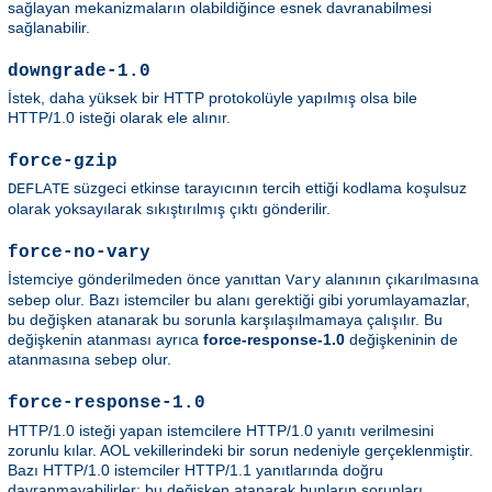
sağlayan mekanizmaların olabildiğince esnek davranabilmesi
sağlanabilir.
downgrade-1.0
İstek, daha yüksek bir HTTP protokolüyle yapılmış olsa bile
HTTP/1.0 isteği olarak ele alınır.
force-gzip
süzgeci etkinse tarayıcının tercih ettiği kodlama koşulsuz
DEFLATE
olarak yoksayılarak sıkıştırılmış çıktı gönderilir.
force-no-vary
İstemciye gönderilmeden önce yanıttan
alanının çıkarılmasına
Vary
sebep olur. Bazı istemciler bu alanı gerektiği gibi yorumlayamazlar,
bu değişken atanarak bu sorunla karşılaşılmamaya çalışılır. Bu
değişkenin atanması ayrıca
force-response-1.0
değişkeninin de
atanmasına sebep olur.
force-response-1.0
HTTP/1.0 isteği yapan istemcilere HTTP/1.0 yanıtı verilmesini
zorunlu kılar. AOL vekillerindeki bir sorun nedeniyle gerçeklenmiştir.
Bazı HTTP/1.0 istemciler HTTP/1.1 yanıtlarında doğru
davranmayabilirler; bu değişken atanarak bunların sorunları