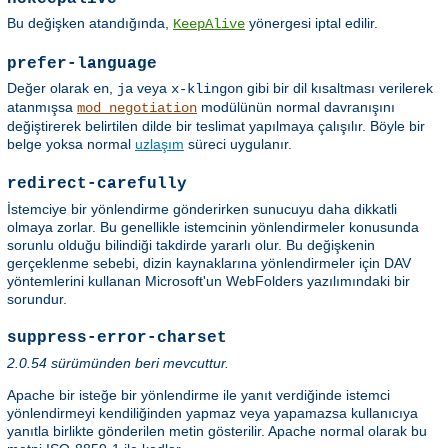
Bu değişken atandığında,
yönergesi iptal edilir.
KeepAlive
prefer-language
Değer olarak
,
veya
gibi bir dil kısaltması verilerek
en
ja
x-klingon
atanmışsa
modülünün normal davranışını
mod_negotiation
değiştirerek belirtilen dilde bir teslimat yapılmaya çalışılır. Böyle bir
belge yoksa normal
uzlaşım
süreci uygulanır.
redirect-carefully
İstemciye bir yönlendirme gönderirken sunucuyu daha dikkatli
olmaya zorlar. Bu genellikle istemcinin yönlendirmeler konusunda
sorunlu olduğu bilindiği takdirde yararlı olur. Bu değişkenin
gerçeklenme sebebi, dizin kaynaklarına yönlendirmeler için DAV
yöntemlerini kullanan Microsoft'un WebFolders yazılımındaki bir
sorundur.
suppress-error-charset
2.0.54 sürümünden beri mevcuttur.
Apache bir isteğe bir yönlendirme ile yanıt verdiğinde istemci
yönlendirmeyi kendiliğinden yapmaz veya yapamazsa kullanıcıya
yanıtla birlikte gönderilen metin gösterilir. Apache normal olarak bu