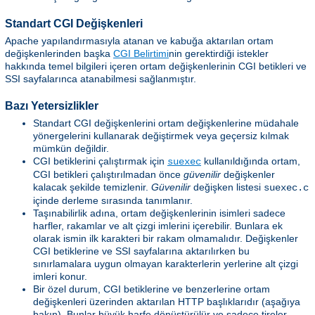
Standart CGI Değişkenleri
Apache yapılandırmasıyla atanan ve kabuğa aktarılan ortam
değişkenlerinden başka
CGI Belirtimi
nin gerektirdiği istekler
hakkında temel bilgileri içeren ortam değişkenlerinin CGI betikleri ve
SSI sayfalarınca atanabilmesi sağlanmıştır.
Bazı Yetersizlikler
Standart CGI değişkenlerini ortam değişkenlerine müdahale
yönergelerini kullanarak değiştirmek veya geçersiz kılmak
mümkün değildir.
CGI betiklerini çalıştırmak için
kullanıldığında ortam,
suexec
CGI betikleri çalıştırılmadan önce
güvenilir
değişkenler
kalacak şekilde temizlenir.
Güvenilir
değişken listesi
suexec.c
içinde derleme sırasında tanımlanır.
Taşınabilirlik adına, ortam değişkenlerinin isimleri sadece
harfler, rakamlar ve alt çizgi imlerini içerebilir. Bunlara ek
olarak ismin ilk karakteri bir rakam olmamalıdır. Değişkenler
CGI betiklerine ve SSI sayfalarına aktarılırken bu
sınırlamalara uygun olmayan karakterlerin yerlerine alt çizgi
imleri konur.
Bir özel durum, CGI betiklerine ve benzerlerine ortam
değişkenleri üzerinden aktarılan HTTP başlıklarıdır (aşağıya
bakın). Bunlar büyük harfe dönüştürülür ve sadece tireler