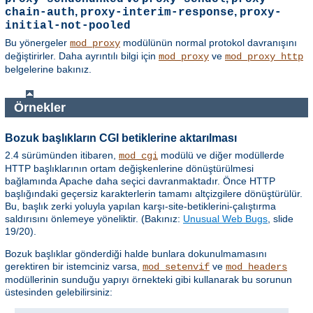
,
,
chain-auth
proxy-interim-response
proxy-
initial-not-pooled
Bu yönergeler
modülünün normal protokol davranışını
mod_proxy
değiştirirler. Daha ayrıntılı bilgi için
ve
mod_proxy
mod_proxy_http
belgelerine bakınız.
Örnekler
Bozuk başlıkların CGI betiklerine aktarılması
2.4 sürümünden itibaren,
modülü ve diğer modüllerde
mod_cgi
HTTP başlıklarının ortam değişkenlerine dönüştürülmesi
bağlamında Apache daha seçici davranmaktadır. Önce HTTP
başlığındaki geçersiz karakterlerin tamamı altçizgilere dönüştürülür.
Bu, başlık zerki yoluyla yapılan karşı-site-betiklerini-çalıştırma
saldırısını önlemeye yöneliktir. (Bakınız:
Unusual Web Bugs
, slide
19/20).
Bozuk başlıklar gönderdiği halde bunlara dokunulmamasını
gerektiren bir istemciniz varsa,
ve
mod_setenvif
mod_headers
modüllerinin sunduğu yapıyı örnekteki gibi kullanarak bu sorunun
üstesinden gelebilirsiniz: