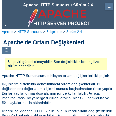
Apache HTTP Sunucusu Sürüm 2.4
☰
Apache
>
HTTP Sunucusu
>
Belgeleme
>
Sürüm 2.4
Apache'de Ortam Değişkenleri
Bu çeviri güncel olmayabilir. Son değişiklikler için İngilizce
sürüm geçerlidir.
Apache HTTP Sunucusunu etkileyen ortam değişkenleri iki çeşittir.
İlki, işletim sisteminin denetimindeki ortam değişkenleridir. Bu
değişkenlere değer atama işlemi sunucu başlatılmadan önce yapılır.
Bunlar yapılandırma dosyalarının içinde kullanılabilir. Ayrıca,
istenirse PassEnv yönergesi kullanılarak bunlar CGI betiklerine ve
SSI sayfalarına da aktarılabilir.
İkincisi ise, Apache HTTP Sunucusunun kendi ortam değişkenleridir.
Bu değişkenlerde saklanan bilgi erişim denetimi, günlük kaydı gibi