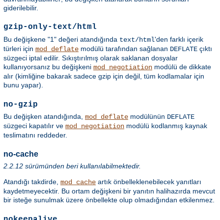
giderilebilir.
gzip-only-text/html
Bu değişkene "1" değeri atandığında
'den farklı içerik
text/html
türleri için
modülü tarafından sağlanan
çıktı
mod_deflate
DEFLATE
süzgeci iptal edilir. Sıkıştırılmış olarak saklanan dosyalar
kullanıyorsanız bu değişkeni
modülü de dikkate
mod_negotiation
alır (kimliğine bakarak sadece gzip için değil, tüm kodlamalar için
bunu yapar).
no-gzip
Bu değişken atandığında,
modülünün
mod_deflate
DEFLATE
süzgeci kapatılır ve
modülü kodlanmış kaynak
mod_negotiation
teslimatını reddeder.
no-cache
2.2.12 sürümünden beri kullanılabilmektedir.
Atandığı takdirde,
artık önbelleklenebilecek yanıtları
mod_cache
kaydetmeyecektir. Bu ortam değişkeni bir yanıtın halihazırda mevcut
bir isteğe sunulmak üzere önbellekte olup olmadığından etkilenmez.
nokeepalive