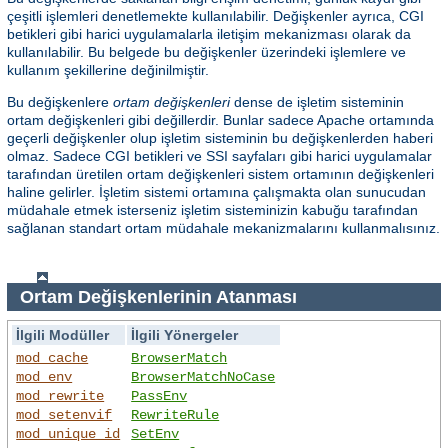
çeşitli işlemleri denetlemekte kullanılabilir. Değişkenler ayrıca, CGI
betikleri gibi harici uygulamalarla iletişim mekanizması olarak da
kullanılabilir. Bu belgede bu değişkenler üzerindeki işlemlere ve
kullanım şekillerine değinilmiştir.
Bu değişkenlere
ortam değişkenleri
dense de işletim sisteminin
ortam değişkenleri gibi değillerdir. Bunlar sadece Apache ortamında
geçerli değişkenler olup işletim sisteminin bu değişkenlerden haberi
olmaz. Sadece CGI betikleri ve SSI sayfaları gibi harici uygulamalar
tarafından üretilen ortam değişkenleri sistem ortamının değişkenleri
haline gelirler. İşletim sistemi ortamına çalışmakta olan sunucudan
müdahale etmek isterseniz işletim sisteminizin kabuğu tarafından
sağlanan standart ortam müdahale mekanizmalarını kullanmalısınız.
Ortam Değişkenlerinin Atanması
İlgili Modüller
İlgili Yönergeler
mod_cache
BrowserMatch
mod_env
BrowserMatchNoCase
mod_rewrite
PassEnv
mod_setenvif
RewriteRule
mod_unique_id
SetEnv