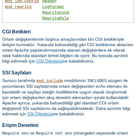
mod_log_config
Header
mod_rewrite
LogFormat
RewriteCond
RewriteRule
CGI Betikleri
Ortam değişkenlerinin başlıca amaçlarından biri CGI betikleriyle
iletişim kurmaktır. Yukarıda bahsedildiği gibi CGI betiklerine aktarılan
ortam Apache yapılandırmasında atanan değişkenlere ek olarak
istek hakkında standart temel bilgileri de içerir. Bu konuda ayrıntılı
bilgi edinmek için
CGI Öğreticisi
ne bakabilirsiniz.
SSI Sayfaları
Sunucu tarafında
modülünün
süzgeci ile
mod_include
INCLUDES
yorumlanan SSI sayfalarında ortam değişkenleri
elemanı ile
echo
basılabilir ve sayfayı isteğin özelliklerine uygun olarak oluşturmak
için ortam değişkenleri akış denetim elemanları içinde kullanılabilir.
Apache ayrıca, yukarıda bahsedildiği gibi standart CGI ortam
değişkenli SSI sayfalarını da sağlayabilmektedir. Daha ayrıntılı bilgi
edinmek için
SSI Öğreticisi
ne bakabilirsiniz.
Erişim Denetimi
ve
yönergeleri sayesinde ortam
Require env
Require not env