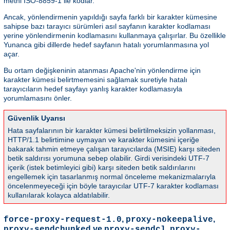
metni ISO-8859-1 ile kodlar.
Ancak, yönlendirmenin yapıldığı sayfa farklı bir karakter kümesine
sahipse bazı tarayıcı sürümleri asıl sayfanın karakter kodlaması
yerine yönlendirmenin kodlamasını kullanmaya çalışırlar. Bu özellikle
Yunanca gibi dillerde hedef sayfanın hatalı yorumlanmasına yol
açar.
Bu ortam değişkeninin atanması Apache'nin yönlendirme için
karakter kümesi belirtmemesini sağlamak suretiyle hatalı
tarayıcıların hedef sayfayı yanlış karakter kodlamasıyla
yorumlamasını önler.
Güvenlik Uyarısı
Hata sayfalarının bir karakter kümesi belirtilmeksizin yollanması,
HTTP/1.1 belirtimine uymayan ve karakter kümesini içeriğe
bakarak tahmin etmeye çalışan tarayıcılarda (MSIE) karşı siteden
betik saldırısı yorumuna sebep olabilir. Girdi verisindeki UTF-7
içerik (istek betimleyici gibi) karşı siteden betik saldırılarını
engellemek için tasarlanmış normal önceleme mekanizmalarıyla
öncelenmeyeceği için böyle tarayıcılar UTF-7 karakter kodlaması
kullanılarak kolayca aldatılabilir.
,
,
force-proxy-request-1.0
proxy-nokeepalive
ve
,
proxy-sendchunked
proxy-sendcl
proxy-