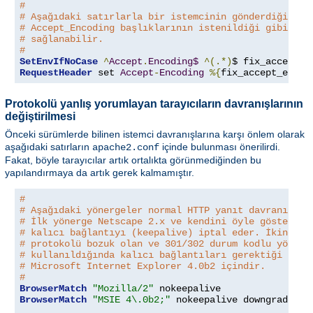
#
# Aşağıdaki satırlarla bir istemcinin gönderdiği boz
# Accept_Encoding başlıklarının istenildiği gibi işl
# sağlanabilir.
#
SetEnvIfNoCase
^
Accept
.
Encoding$
^(.*)
$ fix_accept_e
RequestHeader
 set 
Accept
-
Encoding
%{
fix_accept_encod
Protokolü yanlış yorumlayan tarayıcıların davranışlarının
değiştirilmesi
Önceki sürümlerde bilinen istemci davranışlarına karşı önlem olarak
aşağıdaki satırların
içinde bulunması önerilirdi.
apache2.conf
Fakat, böyle tarayıcılar artık ortalıkta görünmediğinden bu
yapılandırmaya da artık gerek kalmamıştır.
#
# Aşağıdaki yönergeler normal HTTP yanıt davranışını
# İlk yönerge Netscape 2.x ve kendini öyle gösteren 
# kalıcı bağlantıyı (keepalive) iptal eder. İkinci y
# protokolü bozuk olan ve 301/302 durum kodlu yönlen
# kullanıldığında kalıcı bağlantıları gerektiği gibi
# Microsoft Internet Explorer 4.0b2 içindir.
#
BrowserMatch
"Mozilla/2"
BrowserMatch
"MSIE 4\.0b2;"
 nokeepalive downgrade-1
.