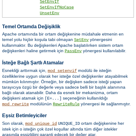
SetEnvIf
SetEnvIfNoCase
UnsetEnv
Temel Ortamda Değişiklik
Apache ortamında bir ortam değişkenine müdahale etmenin en
temel yolu hiçbir koşula tabi olmayan
yönergesini
SetEnv
kullanmaktır. Bu değişkenleri Apache başlatılırken sistem ortam
değişkenleri haline getirmek için
yönergesi kullanılabilir.
PassEnv
İsteğe Bağlı Şartlı Atamalar
Esnekliği arttırmak için,
modülü ile isteğin
mod_setenvif
özelliklerine uygun olarak her isteğe özel değişkenler atayabilmek
mümkün kılınmıştır. Örneğin, bir değişken sadece isteği yapan
tarayıcıya özgü bir değerle veya sadece belli bir başlık alanınına
bağlı olarak atanabilir. Daha da esnek bir mekanizma, ortam
değişkeni atamak için
seçeneğinin kullanıldığı
[E=...]
modülünün
yönergesi ile sağlanmıştır.
mod_rewrite
RewriteRule
Eşsiz Betimleyiciler
Son olarak,
ortam değişkenine her
mod_unique_id
UNIQUE_ID
istek için o isteğin çok özel koşullar altında tüm diğer istekler
arasında eşsizliğini garanti edecek bir değer atar.