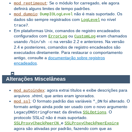
: Se o módulo for carregado, ele agora
mod_reqtimeout
definirá alguns limites de tempo padrões.
:
não é mais suportado. Os
mod_dumpio
DumpIOLogLevel
dados são sempre registrados com
no nível
LogLevel
.
trace7
Em plataformas Unix, comandos de registro encadeados
configurados com
ou
eram chamados
ErrorLog
CustomLog
usando
na versão 2.2 e anteriores. Na versão
/bin/sh -c
2.4 e posteriores, comandos de registro encadeados são
executados diretamente. Para restaurar o comportamento
antigo, consulte a
documentação sobre registros
encadeados
.
Alterações Miscelâneas
: agora extrai títulos e exibe descrições para
mod_autoindex
arquivos .xhtml, que antes eram ignorados.
: O formato padrão das variáveis ​​
foi alterado. O
mod_ssl
*_DN
formato antigo ainda pode ser usado com o novo argumento
da diretiva
. O
LegacyDNStringFormat
SSLOptions
protocolo SSLv2 não é mais suportado.
e
SSLProxyCheckPeerCN
SSLProxyCheckPeerExpire
agora são ativadas por padrão, fazendo com que as