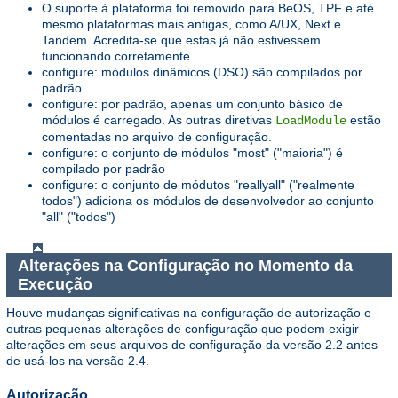
O suporte à plataforma foi removido para BeOS, TPF e até
mesmo plataformas mais antigas, como A/UX, Next e
Tandem. Acredita-se que estas já não estivessem
funcionando corretamente.
configure: módulos dinâmicos (DSO) são compilados por
padrão.
configure: por padrão, apenas um conjunto básico de
módulos é carregado. As outras diretivas
estão
LoadModule
comentadas no arquivo de configuração.
configure: o conjunto de módulos "most" ("maioria") é
compilado por padrão
configure: o conjunto de módutos "reallyall" ("realmente
todos") adiciona os módulos de desenvolvedor ao conjunto
"all" ("todos")
Alterações na Configuração no Momento da
Execução
Houve mudanças significativas na configuração de autorização e
outras pequenas alterações de configuração que podem exigir
alterações em seus arquivos de configuração da versão 2.2 antes
de usá-los na versão 2.4.
Autorização