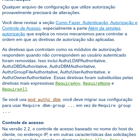
Qualquer arquivo de configuração que utilize autorização
provavelmente precisará de alterações.
Você deve revisar a seção
Como Fazer: Autenticação, Autorização e
Controle de Acesso
, especialmente a parte
Além da simples
autorização
que explica os novos mecanismos para controlar a
ordem em que as diretivas de autorização são aplicadas.
As diretivas que controlam como os módulos de autorização
respondem quando não correspondem ao usuário autenticado
foram removidas: Isso inclui AuthzLDAPAuthoritative,
AuthzDBDAuthoritative, AuthzDBMAuthoritative,
AuthzGroupFileAuthoritative, AuthzUserAuthoritative, e
AuthzOwnerAuthoritative. Essas diretivas foram substituídas pelas
diretivas mais expressivas
,
e
RequireAny
RequireNone
.
RequireAll
Se você usa
, você deve migrar sua configuração
mod_authz_dbm
para usar
em vez de
Require dbm-group ...
Require group
.
...
Controle de acesso
Na versão 2.2, o controle de acesso baseado no nome do host do
cliente, no endereço IP, e em outras características das solicitações
do cliente era feito usando as diretivas
,
,
e