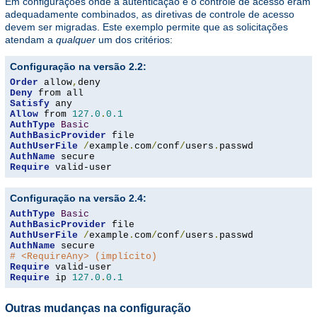
Em configurações onde a autenticação e o controle de acesso eram
adequadamente combinados, as diretivas de controle de acesso
devem ser migradas. Este exemplo permite que as solicitações
atendam a
qualquer
um dos critérios:
Configuração na versão 2.2:
Order
 allow
,
Deny
Satisfy
Allow
 from 
127.0
.
0.1
AuthType
Basic
AuthBasicProvider
AuthUserFile
/
example
.
com
/
conf
/
users
.
AuthName
Require
 valid-user
Configuração na versão 2.4:
AuthType
Basic
AuthBasicProvider
AuthUserFile
/
example
.
com
/
conf
/
users
.
AuthName
# <RequireAny> (implícito)
Require
Require
 ip 
127.0
.
0.1
Outras mudanças na configuração