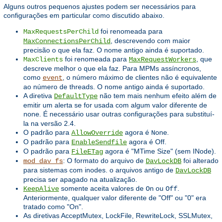
Alguns outros pequenos ajustes podem ser necessários para
configurações em particular como discutido abaixo.
foi renomeada para
MaxRequestsPerChild
, descrevendo com maior
MaxConnectionsPerChild
precisão o que ela faz. O nome antigo ainda é suportado.
foi renomeada para
, que
MaxClients
MaxRequestWorkers
descreve melhor o que ela faz. Para MPMs assíncronos,
como
, o número máximo de clientes não é equivalente
event
ao número de threads. O nome antigo ainda é suportado.
A diretiva
não tem mais nenhum efeito além de
DefaultType
emitir um alerta se for usada com algum valor diferente de
. É necessário usar outras configurações para substituí-
none
la na versão 2.4.
O padrão para
agora é
.
AllowOverride
None
O padrão para
agora é Off.
EnableSendfile
O padrão para
agora é "MTime Size" (sem INode).
FileETag
: O formato do arquivo de
foi alterado
mod_dav_fs
DavLockDB
para sistemas com inodes. o arquivos antigo de
DavLockDB
precisa ser apagado na atualização.
somente aceita valores de
ou
.
KeepAlive
On
Off
Anteriormente, qualquer valor diferente de "Off" ou "0" era
tratado como "On".
As diretivas AcceptMutex, LockFile, RewriteLock, SSLMutex,