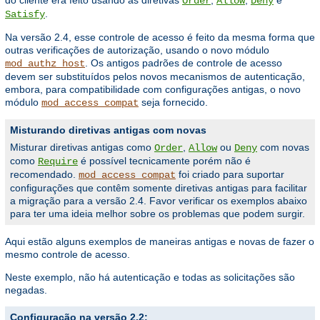
Order
Allow
Deny
.
Satisfy
Na versão 2.4, esse controle de acesso é feito da mesma forma que
outras verificações de autorização, usando o novo módulo
. Os antigos padrões de controle de acesso
mod_authz_host
devem ser substituídos pelos novos mecanismos de autenticação,
embora, para compatibilidade com configurações antigas, o novo
módulo
seja fornecido.
mod_access_compat
Misturando diretivas antigas com novas
Misturar diretivas antigas como
,
ou
com novas
Order
Allow
Deny
como
é possível tecnicamente porém não é
Require
recomendado.
foi criado para suportar
mod_access_compat
configurações que contêm somente diretivas antigas para facilitar
a migração para a versão 2.4. Favor verificar os exemplos abaixo
para ter uma ideia melhor sobre os problemas que podem surgir.
Aqui estão alguns exemplos de maneiras antigas e novas de fazer o
mesmo controle de acesso.
Neste exemplo, não há autenticação e todas as solicitações são
negadas.
Configuração na versão 2.2: