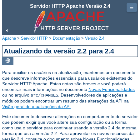
Servidor HTTP Apache Versão 2.4
☰
Apache
>
Servidor HTTP
>
Documentação
>
Versão 2.4
Atualizando da versão 2.2 para 2.4
Para auxiliar os usuários na atualização, mantemos um documento
que descreve informações essenciais para usuários existentes do
Servidor HTTP Apache. Estas notas são breves e você poderá
encontrar mais informações no documento
Novas Funcionalidades
ou no arquivo
. Desenvolvedores de aplicações e
src/CHANGES
módulos podem encontrar um resumo das alterações da API na
Visão geral de atualizações da API
.
Este documento descreve alterações no comportamento do servidor
que podem exigir que você altere sua configuração ou a forma
como usa o servidor para continuar usando a versão 2.4 da mesma
forma que usa a versão 2.2. Para aproveitar os novos recursos da
versão 2.4, consulte o documento sobre Novas Funcionalidades.