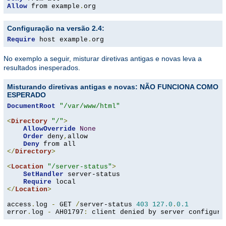
Allow
 from example
.
org
Configuração na versão 2.4:
Require
 host example
.
org
No exemplo a seguir, misturar diretivas antigas e novas leva a
resultados inesperados.
Misturando diretivas antigas e novas: NÃO FUNCIONA COMO
ESPERADO
DocumentRoot
"/var/www/html"
<
Directory
"/"
>
AllowOverride
None
Order
 deny
,
allow

Deny
</
Directory
>
<
Location
"/server-status"
>
SetHandler
 server-status

Require
</
Location
>
access
.
log 
-
 GET 
/
server-status 
403
127.0
.
0.1
error
.
log 
-
 AH01797
:
 client denied by server configura