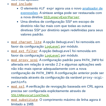
:
mod_include
O elemento
agora usa o novo
analisador de
#if expr
expressões
. A sintaxe antiga pode ser restaurada com
a nova diretiva
.
SSILegacyExprParser
Uma diretiva de configuração SSI* em escopo de
diretório não faz mais com que todas as outras
diretivas SSI* por diretório sejam redefinidas para seus
valores padrão.
: A opção
foi removida em
mod_charset_lite
DebugLevel
favor da configuração
por módulo.
LogLevel
: A opção
foi removida em
mod_ext_filter
DebugLevel
favor da configuração
por módulo.
LogLevel
: A configuração padrão para
foi
mod_proxy_scgi
PATH_INFO
alterada em relação à versão 2.2 e algumas aplicações web
não irão mais operar adequadamente com a nova
configuração de
. A configuração anterior pode ser
PATH_INFO
restaurada através da configuração da variável
proxy-scgi-
.
pathinfo
: A verificação de revogação baseada em CRL agora
mod_ssl
precisa ser configurada explicitamente através de
.
SSLCARevocationCheck
: O comprimento máximo de linha agora é
mod_substitute
limitado a 1MB.