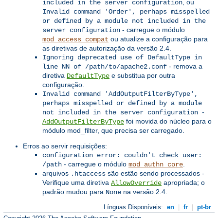
, ou
included in the server configuration
Invalid command 'Order', perhaps misspelled
or defined by a module not included in the
- carregue o módulo
server configuration
ou atualize a configuração para
mod_access_compat
as diretivas de autorização da versão 2.4.
Ignoring deprecated use of DefaultType in
- remova a
line NN of /path/to/apache2.conf
diretiva
e substitua por outra
DefaultType
configuração.
Invalid command 'AddOutputFilterByType',
perhaps misspelled or defined by a module
-
not included in the server configuration
foi movida do núcleo para o
AddOutputFilterByType
módulo mod_filter, que precisa ser carregado.
Erros ao servir requisições:
configuration error: couldn't check user:
- carregue o módulo
.
/path
mod_authn_core
arquivos
são estão sendo processados -
.htaccess
Verifique uma diretiva
apropriada; o
AllowOverride
padrão mudou para
na versão 2.4.
None
Línguas Disponíveis:
en
|
fr
|
pt-br