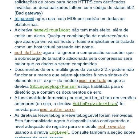
solicitações de proxy para hosts HTTPS com certificados
inválidos ou desatualizados falhem com código de status 502
(Bad gateway)
agora usa hash MD5 por padrão em todas as
htpasswd
plataformas.
A diretiva
não tem mais efeito, além de
NameVirtualHost
emitir um alerta. Qualquer combinação de endereço/porta
que apareça em vários hosts virtuais é implicitamente tratada
como um host virtual baseado em nome.
agora irá ignorar a compressão se souber que
mod_deflate
a sobrecarga de tamanho adicionada pela compressão será
maior que os dados a serem comprimidos.
Documentos de erro multilíngues da versão 2.2.x podem não
funcionar a menos que sejam ajustados à nova sintaxe do
elemento
do módulo
ou que a
#if expr=
mod_include
diretiva
esteja habilitada para o
SSILegacyExprParser
diretório que contém os documentos de erro.
A funcionalidade fornecida por
em versões
mod_authn_alias
anteriores (ou seja, a diretiva
) foi
AuthnProviderAlias
movida para
.
mod_authn_core
As diretivas RewriteLog e RewriteLogLevel foram removidas.
Esta funcionalidade agora é disponibilizada configurando o
nível adequado de registro para o módulo
mod_rewrite
usando a diretiva
. Consulte também a seção sobre
LogLevel
registros de mod_rewrite
.