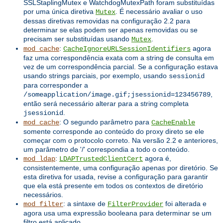
SSLStaplingMutex e WatchdogMutexPath foram substituídas
por uma única diretiva
. É necessário avaliar o uso
Mutex
dessas diretivas removidas na configuração 2.2 para
determinar se elas podem ser apenas removidas ou se
precisam ser substituídas usando
.
Mutex
:
agora
mod_cache
CacheIgnoreURLSessionIdentifiers
faz uma correspondência exata com a string de consulta em
vez de um correspondência parcial. Se a configuração estava
usando strings parciais, por exemplo, usando
sessionid
para corresponder a
,
/someapplication/image.gif;jsessionid=123456789
então será necessário alterar para a string completa
.
jsessionid
: O segundo parâmetro para
mod_cache
CacheEnable
somente corresponde ao conteúdo do proxy direto se ele
começar com o protocolo correto. Na versão 2.2 e anteriores,
um parâmetro de '/' correspondia a todo o conteúdo.
:
agora é,
mod_ldap
LDAPTrustedClientCert
consistentemente, uma configuração apenas por diretório. Se
esta diretiva for usada, revise a configuração para garantir
que ela está presente em todos os contextos de diretório
necessários.
: a sintaxe de
foi alterada e
mod_filter
FilterProvider
agora usa uma expressão booleana para determinar se um
filtro está aplicado.