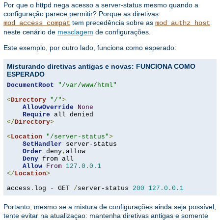
Por que o httpd nega acesso a server-status mesmo quando a
configuração parece permitir? Porque as diretivas
tem precedência sobre as
mod_access_compat
mod_authz_host
neste cenário de
mesclagem
de configurações.
Este exemplo, por outro lado, funciona como esperado:
Misturando diretivas antigas e novas: FUNCIONA COMO
ESPERADO
DocumentRoot
"/var/www/html"
<
Directory
"/"
>
AllowOverride
None
Require
</
Directory
>
<
Location
"/server-status"
>
SetHandler
 server-status

Order
 deny
,
allow

Deny
 from all

Allow
From
127.0
.
0.1
</
Location
>
access
.
log 
-
 GET 
/
server-status 
200
127.0
.
0.1
Portanto, mesmo se a mistura de configurações ainda seja possível,
tente evitar na atualizaçao: mantenha diretivas antigas e somente