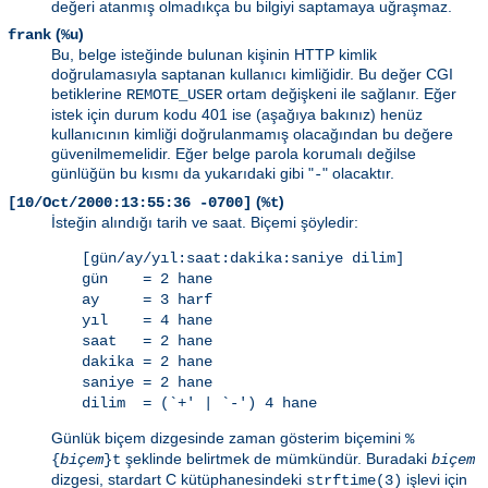
değeri atanmış olmadıkça bu bilgiyi saptamaya uğraşmaz.
(
)
frank
%u
Bu, belge isteğinde bulunan kişinin HTTP kimlik
doğrulamasıyla saptanan kullanıcı kimliğidir. Bu değer CGI
betiklerine
ortam değişkeni ile sağlanır. Eğer
REMOTE_USER
istek için durum kodu 401 ise (aşağıya bakınız) henüz
kullanıcının kimliği doğrulanmamış olacağından bu değere
güvenilmemelidir. Eğer belge parola korumalı değilse
günlüğün bu kısmı da yukarıdaki gibi "
" olacaktır.
-
(
)
[10/Oct/2000:13:55:36 -0700]
%t
İsteğin alındığı tarih ve saat. Biçemi şöyledir:
[gün/ay/yıl:saat:dakika:saniye dilim]
gün = 2 hane
ay = 3 harf
yıl = 4 hane
saat = 2 hane
dakika = 2 hane
saniye = 2 hane
dilim = (`+' | `-') 4 hane
Günlük biçem dizgesinde zaman gösterim biçemini
%
şeklinde belirtmek de mümkündür. Buradaki
{
biçem
}t
biçem
dizgesi, stardart C kütüphanesindeki
işlevi için
strftime(3)