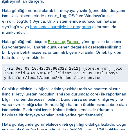
ilgili ayrıntıları da içerir.
Hata günlüğü normal olarak bir dosyaya yazılır (genellikle, dosyanın
ismi Unix sistemlerinde
, OS/2 ve Windows'ta ise
error_log
'dur). Ayrıca, Unix sistemlerinde sunucunun hataları
error.log
'a veya
borulamak suretiyle bir programa
aktarması da
syslog
mümkündür.
Hata günlüğünün biçemi
yönergesi ile belirlenir.
ErrorLogFormat
Bu yönergeyi kullanarak günlüklenen değerleri özelleştirebilirsiniz.
Bir biçem belirtmezseniz öntanımlı biçem kullanılır. Örnek tipik bir
hata iletisi içermektedir:
[Fri Sep 09 10:42:29.902022 2011] [core:error] [pid
35708:tid 4328636416] [client 72.15.99.187] Dosya
yok: /usr/local/apache2/htdocs/favicon.ico
Günlük girdisinin ilk öğesi iletinin yazıldığı tarih ve saatten oluşur.
İkincisi iletiyi üreten modülün ismi (bu durumda: core) ile raporlanan
bilginin önem derecesini belirtir. Bunu varsa sürecin kimliği ve yine
varsa evre kimliği izler. Sonraki öğe hatanın üretilmesine sebep olan
istemcinin IP adresini içerir. Kalanı iletinin kendisidir (duruma
bakılırsa bir dosyaya yapılan istek yerine getirilememiş).
Hata günlüğünde görünebilecek ileti çeşitliliği oldukça fazladır. Çoğu
yukarıdaki örneğin benzeridir. Hata günlüğü ayrıca, CGI betiklerinin