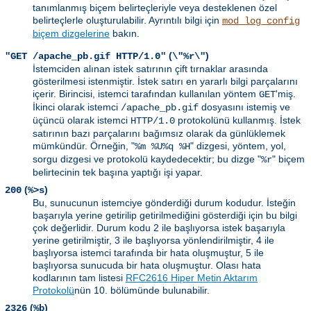
tanımlanmış biçem belirteçleriyle veya desteklenen özel
belirteçlerle oluşturulabilir. Ayrıntılı bilgi için
mod_log_config
biçem dizgelerine
bakın.
(
)
"GET /apache_pb.gif HTTP/1.0"
\"%r\"
İstemciden alınan istek satırının çift tırnaklar arasında
gösterilmesi istenmiştir. İstek satırı en yararlı bilgi parçalarını
içerir. Birincisi, istemci tarafından kullanılan yöntem
'miş.
GET
İkinci olarak istemci
dosyasını istemiş ve
/apache_pb.gif
üçüncü olarak istemci
protokolünü kullanmış. İstek
HTTP/1.0
satırının bazı parçalarını bağımsız olarak da günlüklemek
mümkündür. Örneğin, "
" dizgesi, yöntem, yol,
%m %U%q %H
sorgu dizgesi ve protokolü kaydedecektir; bu dizge "
" biçem
%r
belirtecinin tek başına yaptığı işi yapar.
(
)
200
%>s
Bu, sunucunun istemciye gönderdiği durum kodudur. İsteğin
başarıyla yerine getirilip getirilmediğini gösterdiği için bu bilgi
çok değerlidir. Durum kodu 2 ile başlıyorsa istek başarıyla
yerine getirilmiştir, 3 ile başlıyorsa yönlendirilmiştir, 4 ile
başlıyorsa istemci tarafında bir hata oluşmuştur, 5 ile
başlıyorsa sunucuda bir hata oluşmuştur. Olası hata
kodlarının tam listesi
RFC2616 Hiper Metin Aktarım
Protokolü
nün 10. bölümünde bulunabilir.
(
)
2326
%b