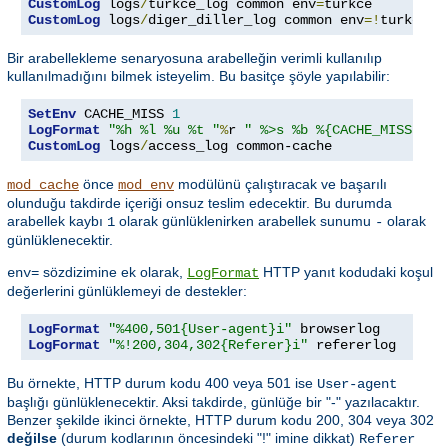
CustomLog
 logs
/
turkce_log common env
=
CustomLog
 logs
/
diger_diller_log common env
=!
turkce
Bir arabellekleme senaryosuna arabelleğin verimli kullanılıp
kullanılmadığını bilmek isteyelim. Bu basitçe şöyle yapılabilir:
SetEnv
 CACHE_MISS 
1
LogFormat
"%h %l %u %t "
%
r 
" %>s %b %{CACHE_MISS}e"
CustomLog
 logs
/
access_log common-cache
önce
modülünü çalıştıracak ve başarılı
mod_cache
mod_env
olunduğu takdirde içeriği onsuz teslim edecektir. Bu durumda
arabellek kaybı
olarak günlüklenirken arabellek sunumu
olarak
1
-
günlüklenecektir.
sözdizimine ek olarak,
HTTP yanıt kodudaki koşul
env=
LogFormat
değerlerini günlüklemeyi de destekler:
LogFormat
"%400,501{User-agent}i"
LogFormat
"%!200,304,302{Referer}i"
 refererlog
Bu örnekte, HTTP durum kodu 400 veya 501 ise
User-agent
başlığı günlüklenecektir. Aksi takdirde, günlüğe bir "-" yazılacaktır.
Benzer şekilde ikinci örnekte, HTTP durum kodu 200, 304 veya 302
değilse
(durum kodlarının öncesindeki "!" imine dikkat)
Referer