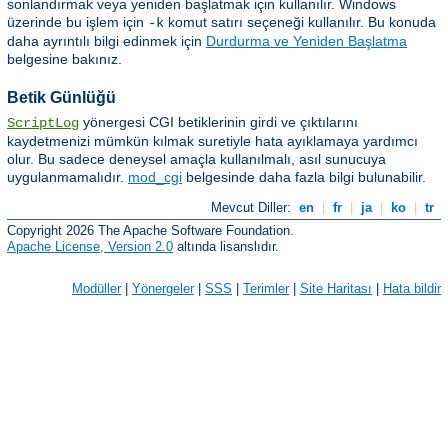
sonlandırmak veya yeniden başlatmak için kullanılır. Windows
üzerinde bu işlem için
komut satırı seçeneği kullanılır. Bu konuda
-k
daha ayrıntılı bilgi edinmek için
Durdurma ve Yeniden Başlatma
belgesine bakınız.
Betik Günlüğü
yönergesi CGI betiklerinin girdi ve çıktılarını
ScriptLog
kaydetmenizi mümkün kılmak suretiyle hata ayıklamaya yardımcı
olur. Bu sadece deneysel amaçla kullanılmalı, asıl sunucuya
uygulanmamalıdır.
mod_cgi
belgesinde daha fazla bilgi bulunabilir.
Mevcut Diller:
en
|
fr
|
ja
|
ko
|
tr
Copyright 2026 The Apache Software Foundation.
Apache License, Version 2.0
altında lisanslıdır.
Modüller
|
Yönergeler
|
SSS
|
Terimler
|
Site Haritası
|
Hata bildir