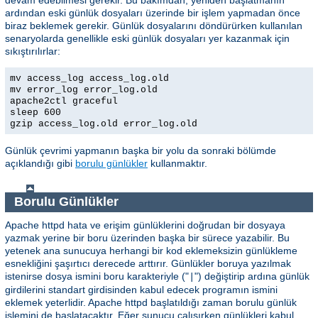
ardından eski günlük dosyaları üzerinde bir işlem yapmadan önce
biraz beklemek gerekir. Günlük dosyalarını döndürürken kullanılan
senaryolarda genellikle eski günlük dosyaları yer kazanmak için
sıkıştırılırlar:
mv access_log access_log.old
mv error_log error_log.old
apache2ctl graceful
sleep 600
gzip access_log.old error_log.old
Günlük çevrimi yapmanın başka bir yolu da sonraki bölümde
açıklandığı gibi
borulu günlükler
kullanmaktır.
Borulu Günlükler
Apache httpd hata ve erişim günlüklerini doğrudan bir dosyaya
yazmak yerine bir boru üzerinden başka bir sürece yazabilir. Bu
yetenek ana sunucuya herhangi bir kod eklemeksizin günlükleme
esnekliğini şaşırtıcı derecede arttırır. Günlükler boruya yazılmak
istenirse dosya ismini boru karakteriyle ("
") değiştirip ardına günlük
|
girdilerini standart girdisinden kabul edecek programın ismini
eklemek yeterlidir. Apache httpd başlatıldığı zaman borulu günlük
işlemini de başlatacaktır. Eğer sunucu çalışırken günlükleri kabul