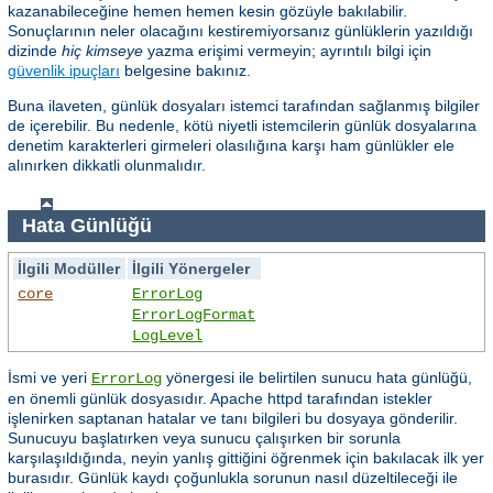
kazanabileceğine hemen hemen kesin gözüyle bakılabilir.
Sonuçlarının neler olacağını kestiremiyorsanız günlüklerin yazıldığı
dizinde
hiç kimseye
yazma erişimi vermeyin; ayrıntılı bilgi için
güvenlik ipuçları
belgesine bakınız.
Buna ilaveten, günlük dosyaları istemci tarafından sağlanmış bilgiler
de içerebilir. Bu nedenle, kötü niyetli istemcilerin günlük dosyalarına
denetim karakterleri girmeleri olasılığına karşı ham günlükler ele
alınırken dikkatli olunmalıdır.
Hata Günlüğü
İlgili Modüller
İlgili Yönergeler
core
ErrorLog
ErrorLogFormat
LogLevel
İsmi ve yeri
yönergesi ile belirtilen sunucu hata günlüğü,
ErrorLog
en önemli günlük dosyasıdır. Apache httpd tarafından istekler
işlenirken saptanan hatalar ve tanı bilgileri bu dosyaya gönderilir.
Sunucuyu başlatırken veya sunucu çalışırken bir sorunla
karşılaşıldığında, neyin yanlış gittiğini öğrenmek için bakılacak ilk yer
burasıdır. Günlük kaydı çoğunlukla sorunun nasıl düzeltileceği ile