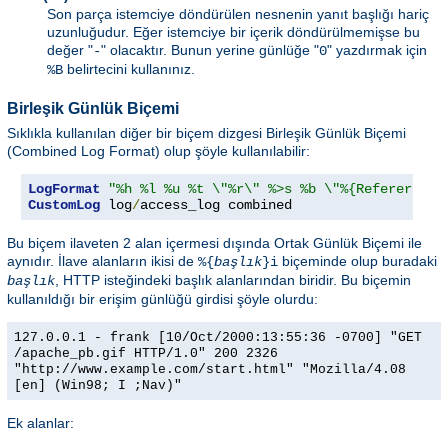
Son parça istemciye döndürülen nesnenin yanıt başlığı hariç
uzunluğudur. Eğer istemciye bir içerik döndürülmemişse bu
değer "
" olacaktır. Bunun yerine günlüğe "
" yazdırmak için
-
0
belirtecini kullanınız.
%B
Birleşik Günlük Biçemi
Sıklıkla kullanılan diğer bir biçem dizgesi Birleşik Günlük Biçemi
(Combined Log Format) olup şöyle kullanılabilir:
LogFormat
"%h %l %u %t \"%r\" %>s %b \"%{Referer}i\"
CustomLog
 log
/
access_log combined
Bu biçem ilaveten 2 alan içermesi dışında Ortak Günlük Biçemi ile
aynıdır. İlave alanların ikisi de
biçeminde olup buradaki
%{
başlık
}i
, HTTP isteğindeki başlık alanlarından biridir. Bu biçemin
başlık
kullanıldığı bir erişim günlüğü girdisi şöyle olurdu:
127.0.0.1 - frank [10/Oct/2000:13:55:36 -0700] "GET
/apache_pb.gif HTTP/1.0" 200 2326
"http://www.example.com/start.html" "Mozilla/4.08
[en] (Win98; I ;Nav)"
Ek alanlar: