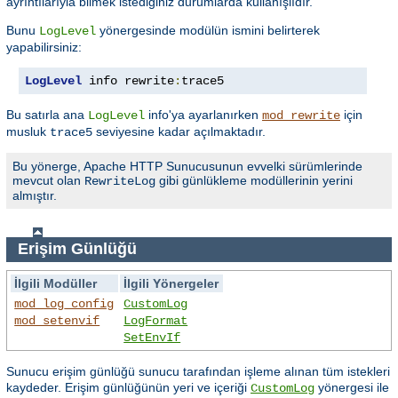
ayrıntılarıyla bilmek istediğiniz durumlarda kullanışlıdır.
Bunu
yönergesinde modülün ismini belirterek
LogLevel
yapabilirsiniz:
LogLevel
 info rewrite
:
trace5
Bu satırla ana
info'ya ayarlanırken
için
LogLevel
mod_rewrite
musluk
seviyesine kadar açılmaktadır.
trace5
Bu yönerge, Apache HTTP Sunucusunun evvelki sürümlerinde
mevcut olan
gibi günlükleme modüllerinin yerini
RewriteLog
almıştır.
Erişim Günlüğü
İlgili Modüller
İlgili Yönergeler
mod_log_config
CustomLog
mod_setenvif
LogFormat
SetEnvIf
Sunucu erişim günlüğü sunucu tarafından işleme alınan tüm istekleri
kaydeder. Erişim günlüğünün yeri ve içeriği
yönergesi ile
CustomLog