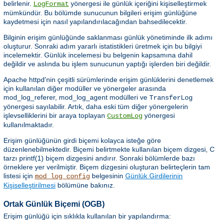
belirlenir.
yönergesi ile günlük içeriğini kişiselleştirmek
LogFormat
mümkündür. Bu bölümde sunucunun bilgileri erişim günlüğüne
kaydetmesi için nasıl yapılandırılacağından bahsedilecektir.
Bilginin erişim günlüğünde saklanması günlük yönetiminde ilk adımı
oluşturur. Sonraki adım yararlı istatistikleri üretmek için bu bilgiyi
incelemektir. Günlük incelemesi bu belgenin kapsamına dahil
değildir ve aslında bu işlem sunucunun yaptığı işlerden biri değildir.
Apache httpd'nin çeşitli sürümlerinde erişim günlüklerini denetlemek
için kullanılan diğer modüller ve yönergeler arasında
mod_log_referer, mod_log_agent modülleri ve
TransferLog
yönergesi sayılabilir. Artık, daha eski tüm diğer yönergelerin
işlevselliklerini bir araya toplayan
yönergesi
CustomLog
kullanılmaktadır.
Erişim günlüğünün girdi biçemi kolayca isteğe göre
düzenlenebilmektedir. Biçemi belirtmekte kullanılan biçem dizgesi, C
tarzı printf(1) biçem dizgesini andırır. Sonraki bölümlerde bazı
örneklere yer verilmiştir. Biçem dizgesini oluşturan belirteçlerin tam
listesi için
belgesinin
Günlük Girdilerinin
mod_log_config
Kişiselleştirilmesi
bölümüne bakınız.
Ortak Günlük Biçemi (OGB)
Erişim günlüğü için sıklıkla kullanılan bir yapılandırma: