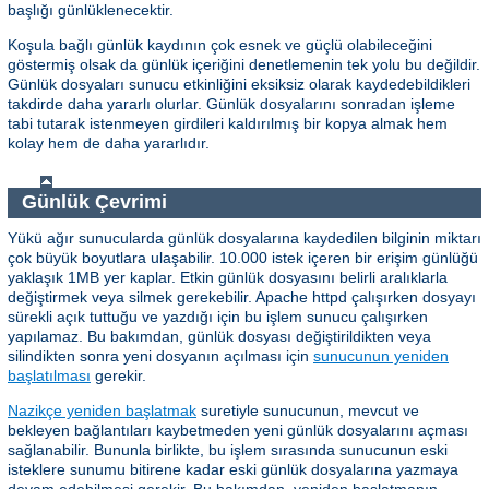
başlığı günlüklenecektir.
Koşula bağlı günlük kaydının çok esnek ve güçlü olabileceğini
göstermiş olsak da günlük içeriğini denetlemenin tek yolu bu değildir.
Günlük dosyaları sunucu etkinliğini eksiksiz olarak kaydedebildikleri
takdirde daha yararlı olurlar. Günlük dosyalarını sonradan işleme
tabi tutarak istenmeyen girdileri kaldırılmış bir kopya almak hem
kolay hem de daha yararlıdır.
Günlük Çevrimi
Yükü ağır sunucularda günlük dosyalarına kaydedilen bilginin miktarı
çok büyük boyutlara ulaşabilir. 10.000 istek içeren bir erişim günlüğü
yaklaşık 1MB yer kaplar. Etkin günlük dosyasını belirli aralıklarla
değiştirmek veya silmek gerekebilir. Apache httpd çalışırken dosyayı
sürekli açık tuttuğu ve yazdığı için bu işlem sunucu çalışırken
yapılamaz. Bu bakımdan, günlük dosyası değiştirildikten veya
silindikten sonra yeni dosyanın açılması için
sunucunun yeniden
başlatılması
gerekir.
Nazikçe yeniden başlatmak
suretiyle sunucunun, mevcut ve
bekleyen bağlantıları kaybetmeden yeni günlük dosyalarını açması
sağlanabilir. Bununla birlikte, bu işlem sırasında sunucunun eski
isteklere sunumu bitirene kadar eski günlük dosyalarına yazmaya
devam edebilmesi gerekir. Bu bakımdan, yeniden başlatmanın