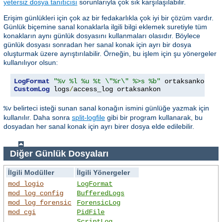
yetersiz dosya tanıtıcısı
sorunlarıyla çok sık karşılaşılabilir.
Erişim günlükleri için çok az bir fedakarlıkla çok iyi bir çözüm vardır.
Günlük biçemine sanal konaklarla ilgili bilgi eklemek suretiyle tüm
konakların aynı günlük dosyasını kullanmaları olasıdır. Böylece
günlük dosyası sonradan her sanal konak için ayrı bir dosya
oluşturmak üzere ayrıştırılabilir. Örneğin, bu işlem için şu yönergeler
kullanılıyor olsun:
LogFormat
"%v %l %u %t \"%r\" %>s %b"
CustomLog
 logs
/
access_log ortaksankon
belirteci isteği sunan sanal konağın ismini günlüğe yazmak için
%v
kullanılır. Daha sonra
split-logfile
gibi bir program kullanarak, bu
dosyadan her sanal konak için ayrı birer dosya elde edilebilir.
Diğer Günlük Dosyaları
İlgili Modüller
İlgili Yönergeler
mod_logio
LogFormat
mod_log_config
BufferedLogs
mod_log_forensic
ForensicLog
mod_cgi
PidFile
ScriptLog