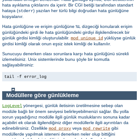
hata ayıklama çıktılarını da içerir. Bir CGI betiği tarafından standart
hataya (
) yazılan her türlü bilgi doğrudan hata günlüğüne
stderr
kopyalanır.
Hata günlüğüne ve erişim günlüğüne
dizgeciği konularak erişim
%L
günlüğündeki girdi ile hata günlüğündeki girdiyi ilişkilendirecek bir
günlük girdisi kimliği oluşturulabilir.
yüklüyse günlük
mod_unique_id
girdisi kimliği olarak onun eşsiz istek kimliği de kullanılır.
Sunucuyu denerken olası sorunlara karşı hata günlüğünü sürekli
izlemelisiniz. Unix sistemlerinde bunu şöyle bir komutla
sağlayabilirsiniz:
tail -f error_log
Modüllere göre günlükleme
yönergesi, günlük iletisinin üretilmesine sebep olan
LogLevel
modüle bağlı bir önem seviyesi belirleyebilmenizi sağlar. Bu yolla
sorun yaşadığınız modülle ilgili günlük musluklarını sonuna kadar
açabiliri ek olarak ilgilendiğiniz diğer modüllerle ilgili ayrıntıları da
edinebilirsiniz. Özellikle
veya
gibi
mod_proxy
mod_rewrite
modüllerde yapılmak isteneni denerken neler olup bittiğini