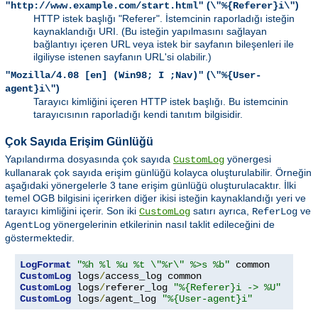
(
)
"http://www.example.com/start.html"
\"%{Referer}i\"
HTTP istek başlığı "Referer". İstemcinin raporladığı isteğin
kaynaklandığı URI. (Bu isteğin yapılmasını sağlayan
bağlantıyı içeren URL veya istek bir sayfanın bileşenleri ile
ilgiliyse istenen sayfanın URL'si olabilir.)
(
"Mozilla/4.08 [en] (Win98; I ;Nav)"
\"%{User-
)
agent}i\"
Tarayıcı kimliğini içeren HTTP istek başlığı. Bu istemcinin
tarayıcısının raporladığı kendi tanıtım bilgisidir.
Çok Sayıda Erişim Günlüğü
Yapılandırma dosyasında çok sayıda
yönergesi
CustomLog
kullanarak çok sayıda erişim günlüğü kolayca oluşturulabilir. Örneğin
aşağıdaki yönergelerle 3 tane erişim günlüğü oluşturulacaktır. İlki
temel OGB bilgisini içerirken diğer ikisi isteğin kaynaklandığı yeri ve
tarayıcı kimliğini içerir. Son iki
satırı ayrıca,
ve
CustomLog
ReferLog
yönergelerinin etkilerinin nasıl taklit edileceğini de
AgentLog
göstermektedir.
LogFormat
"%h %l %u %t \"%r\" %>s %b"
CustomLog
 logs
/
CustomLog
 logs
/
referer_log 
"%{Referer}i -> %U"
CustomLog
 logs
/
agent_log 
"%{User-agent}i"