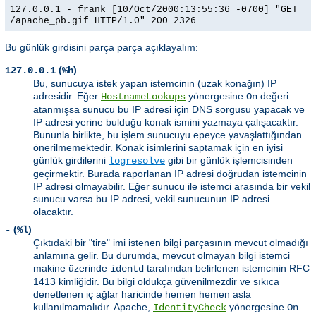
127.0.0.1 - frank [10/Oct/2000:13:55:36 -0700] "GET
/apache_pb.gif HTTP/1.0" 200 2326
Bu günlük girdisini parça parça açıklayalım:
(
)
127.0.0.1
%h
Bu, sunucuya istek yapan istemcinin (uzak konağın) IP
adresidir. Eğer
yönergesine
değeri
HostnameLookups
On
atanmışsa sunucu bu IP adresi için DNS sorgusu yapacak ve
IP adresi yerine bulduğu konak ismini yazmaya çalışacaktır.
Bununla birlikte, bu işlem sunucuyu epeyce yavaşlattığından
önerilmemektedir. Konak isimlerini saptamak için en iyisi
günlük girdilerini
gibi bir günlük işlemcisinden
logresolve
geçirmektir. Burada raporlanan IP adresi doğrudan istemcinin
IP adresi olmayabilir. Eğer sunucu ile istemci arasında bir vekil
sunucu varsa bu IP adresi, vekil sunucunun IP adresi
olacaktır.
(
)
-
%l
Çıktıdaki bir "tire" imi istenen bilgi parçasının mevcut olmadığı
anlamına gelir. Bu durumda, mevcut olmayan bilgi istemci
makine üzerinde
tarafından belirlenen istemcinin RFC
identd
1413 kimliğidir. Bu bilgi oldukça güvenilmezdir ve sıkıca
denetlenen iç ağlar haricinde hemen hemen asla
kullanılmamalıdır. Apache,
yönergesine
IdentityCheck
On