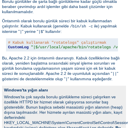
Borulu günlükler de şarta bağlı günlükleme kadar güçlü olmakla
beraber çevrimdışı ardıl işlemler gibi daha basit çözümler için
kullanılmamalıdır.
Öntanımlı olarak borulu günlük süreci bir kabuk kullanmadan
çalıştırılır. Kabuk kullanarak (genelde
ile) yapılmak
/bin/sh -c
istenirse "
" yerine "
" kullanılır:
|
|$
# Kabuk kullanarak "rotatelogs" çalıştırmak
CustomLog
"|$/usr/local/apache/bin/rotatelogs /var/l
Bu, Apache 2.2 için öntanımlı davranıştı. Kabuk özelliklerine bağlı
olarak, yeniden başlatma sırasındaki sinyal işleme sorunları ve
günlük borulama uygulamasının yaşam süresi için ek bir kabuk
süreci ile sonuçlanabilir. Apache 2.2 ile uyumluluk açısından "
"
||
gösterimi de desteklenmekte olup "
" kullanımına eşdeğerdir.
|
Windows'ta yığın alanı
Windows'ta çok sayıda borulu günlükleme süreci çalışırken ve
özellikle HTTPD bir hizmet olarak çalışıyorsa sorunlar baş
gösterebilir. Bunun başlıca sebebi masaüstü yığın alanının (heap)
dışına taşılmasıdır. Her hizmete ayrılan masüstü yığın alanı, kayıt
defterindeki
HKEY_LOCAL_MACHINE\System\CurrentControlSet\Control\Sessi
kaydındaki üçüncü değiştirge olan
değeridir.
Bu