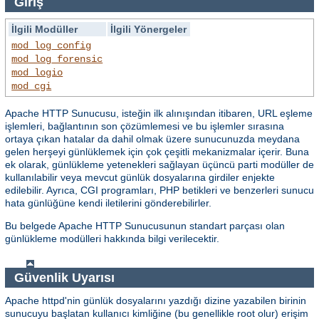
Giriş
İlgili Modüller
İlgili Yönergeler
mod_log_config
mod_log_forensic
mod_logio
mod_cgi
Apache HTTP Sunucusu, isteğin ilk alınışından itibaren, URL eşleme
işlemleri, bağlantının son çözümlemesi ve bu işlemler sırasına
ortaya çıkan hatalar da dahil olmak üzere sunucunuzda meydana
gelen herşeyi günlüklemek için çok çeşitli mekanizmalar içerir. Buna
ek olarak, günlükleme yetenekleri sağlayan üçüncü parti modüller de
kullanılabilir veya mevcut günlük dosyalarına girdiler enjekte
edilebilir. Ayrıca, CGI programları, PHP betikleri ve benzerleri sunucu
hata günlüğüne kendi iletilerini gönderebilirler.
Bu belgede Apache HTTP Sunucusunun standart parçası olan
günlükleme modülleri hakkında bilgi verilecektir.
Güvenlik Uyarısı
Apache httpd'nin günlük dosyalarını yazdığı dizine yazabilen birinin
sunucuyu başlatan kullanıcı kimliğine (bu genellikle root olur) erişim