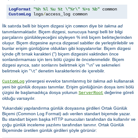
LogFormat
"%h %l %u %t \"%r\" %>s %b"
CustomLog
 logs
/
access_log common
İlk satırda belli bir biçem dizgesi için
diye bir
takma ad
common
tanımlanmaktadır. Biçem dizgesi, sunucuya hangi belli bir bilgi
parçalarını günlükleyeceğini söyleyen % imli biçem belirteçlerinden
oluşur. Biçem dizgesine ayrıca dizgesel sabitler de yerleştirilebilir ve
bunlar erişim günlüğüne oldukları gibi kopyalanırlar. Biçem dizgesi
içinde çift tırnak karakteri (") biçem dizgesini vaktinden önce
sonlandırmaması için ters bölü çizgisi ile öncelenmelidir. Biçem
dizgesi ayrıca, satır sonlarını belirtmek için "
" ve sekmeleri
\n
belirtmek için "
" denetim karakterlerini de içerebilir.
\t
yönergesi evvelce tanımlanmış bir
takma adı
kullanarak
CustomLog
yeni bir günlük dosyası tanımlar. Erişim günlüğünün dosya ismi bölü
çizgisi ile başlamadıkça dosya yolunun
değerine göreli
ServerRoot
olduğu varsayılır.
Yukarıdaki yapılandırma günlük dosyasına girdileri Ortak Günlük
Biçemi (Common Log Format) adı verilen standart biçemde yazar.
Bu standart biçem başka HTTP sunucuları tarafından da kullanılır ve
çoğu günlük inceleme yazılımı tarafından tanınır. Ortak Günlük
Biçeminde üretilen günlük girdileri şöyle görünür: