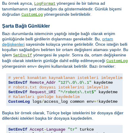
Bu örnek ayrıca,
yönergesi ile bir takma ad
LogFormat
tanımlamanın şart olmadığını da göstermektedir. Günlük biçemi
doğrudan
yönergesinde belirtilebilir.
CustomLog
Şarta Bağlı Günlükler
Bazı durumlarda istemcinin yaptığı isteğe bağlı olarak erişim
günlüğünde belli girdilerin dışlanması gerekebilir. Bu,
ortam
değişkenleri
sayesinde kolayca yerine getirilebilir. Önce isteğin belli
koşulları sağladığını belirten bir ortam değişkeni ataması yapılır. Bu
işlem
yönergesi ile yapılır. Sonra da, ortam değişkenine
SetEnvIf
bağlı olarak isteklerin günlüğe dahil edilip edilmeyeceği
CustomLog
yönergesinin
deyimi kullanılarak belirtilir. Bazı örnekler:
env=
# yerel konaktan kaynaklanan istekleri imleyelim
SetEnvIf
Remote_Addr
"127\.0\.0\.1"
# robots.txt dosyası isteklerini imleyelim
SetEnvIf
Request_URI
"^/robots\.txt$"
# Kalanları günlüğe kaydedelim
CustomLog
 logs
/
access_log common env
=!
kaydetme
Başka bir örnek olarak, Türkçe belge isteklerini bir dosyaya diğer
dillerdeki istekleri başka bir dosyaya kaydedelim.
SetEnvIf
Accept
-
Language
"tr"