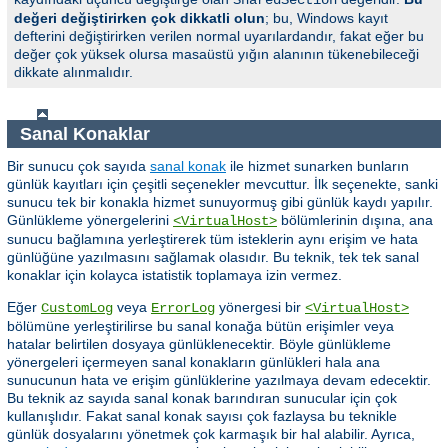
SharedSection
değeri değiştirirken çok dikkatli olun
; bu, Windows kayıt
defterini değiştirirken verilen normal uyarılardandır, fakat eğer bu
değer çok yüksek olursa masaüstü yığın alanının tükenebileceği
dikkate alınmalıdır.
Sanal Konaklar
Bir sunucu çok sayıda
sanal konak
ile hizmet sunarken bunların
günlük kayıtları için çeşitli seçenekler mevcuttur. İlk seçenekte, sanki
sunucu tek bir konakla hizmet sunuyormuş gibi günlük kaydı yapılır.
Günlükleme yönergelerini
bölümlerinin dışına, ana
<VirtualHost>
sunucu bağlamına yerleştirerek tüm isteklerin aynı erişim ve hata
günlüğüne yazılmasını sağlamak olasıdır. Bu teknik, tek tek sanal
konaklar için kolayca istatistik toplamaya izin vermez.
Eğer
veya
yönergesi bir
CustomLog
ErrorLog
<VirtualHost>
bölümüne yerleştirilirse bu sanal konağa bütün erişimler veya
hatalar belirtilen dosyaya günlüklenecektir. Böyle günlükleme
yönergeleri içermeyen sanal konakların günlükleri hala ana
sunucunun hata ve erişim günlüklerine yazılmaya devam edecektir.
Bu teknik az sayıda sanal konak barındıran sunucular için çok
kullanışlıdır. Fakat sanal konak sayısı çok fazlaysa bu teknikle
günlük dosyalarını yönetmek çok karmaşık bir hal alabilir. Ayrıca,