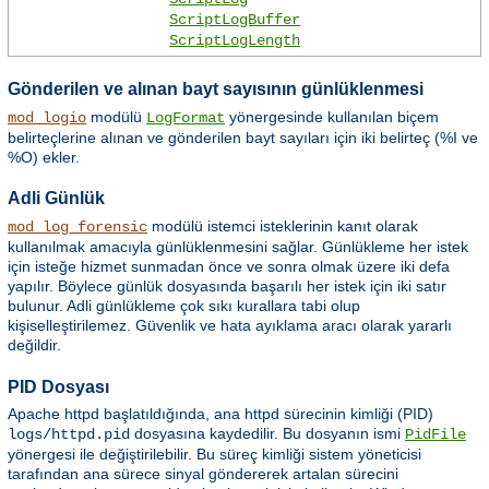
ScriptLogBuffer
ScriptLogLength
Gönderilen ve alınan bayt sayısının günlüklenmesi
modülü
yönergesinde kullanılan biçem
mod_logio
LogFormat
belirteçlerine alınan ve gönderilen bayt sayıları için iki belirteç (%I ve
%O) ekler.
Adli Günlük
modülü istemci isteklerinin kanıt olarak
mod_log_forensic
kullanılmak amacıyla günlüklenmesini sağlar. Günlükleme her istek
için isteğe hizmet sunmadan önce ve sonra olmak üzere iki defa
yapılır. Böylece günlük dosyasında başarılı her istek için iki satır
bulunur. Adli günlükleme çok sıkı kurallara tabi olup
kişiselleştirilemez. Güvenlik ve hata ayıklama aracı olarak yararlı
değildir.
PID Dosyası
Apache httpd başlatıldığında, ana httpd sürecinin kimliği (PID)
dosyasına kaydedilir. Bu dosyanın ismi
logs/httpd.pid
PidFile
yönergesi ile değiştirilebilir. Bu süreç kimliği sistem yöneticisi
tarafından ana sürece sinyal göndererek artalan sürecini