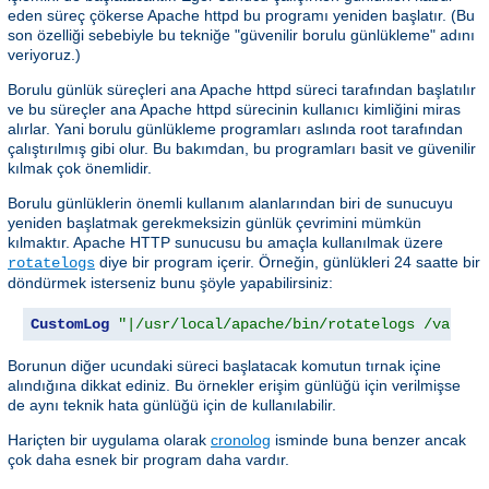
eden süreç çökerse Apache httpd bu programı yeniden başlatır. (Bu
son özelliği sebebiyle bu tekniğe "güvenilir borulu günlükleme" adını
veriyoruz.)
Borulu günlük süreçleri ana Apache httpd süreci tarafından başlatılır
ve bu süreçler ana Apache httpd sürecinin kullanıcı kimliğini miras
alırlar. Yani borulu günlükleme programları aslında root tarafından
çalıştırılmış gibi olur. Bu bakımdan, bu programları basit ve güvenilir
kılmak çok önemlidir.
Borulu günlüklerin önemli kullanım alanlarından biri de sunucuyu
yeniden başlatmak gerekmeksizin günlük çevrimini mümkün
kılmaktır. Apache HTTP sunucusu bu amaçla kullanılmak üzere
diye bir program içerir. Örneğin, günlükleri 24 saatte bir
rotatelogs
döndürmek isterseniz bunu şöyle yapabilirsiniz:
CustomLog
"|/usr/local/apache/bin/rotatelogs /var/lo
Borunun diğer ucundaki süreci başlatacak komutun tırnak içine
alındığına dikkat ediniz. Bu örnekler erişim günlüğü için verilmişse
de aynı teknik hata günlüğü için de kullanılabilir.
Hariçten bir uygulama olarak
cronolog
isminde buna benzer ancak
çok daha esnek bir program daha vardır.