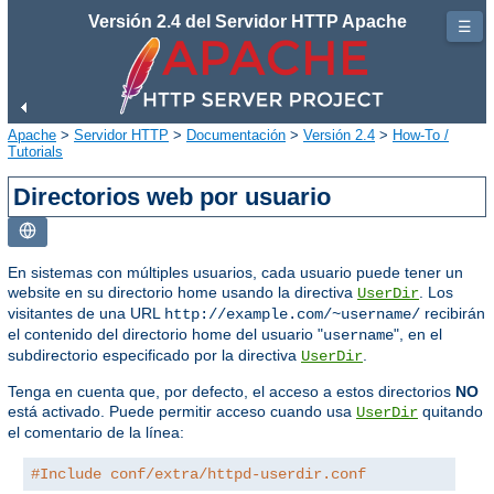
Versión 2.4 del Servidor HTTP Apache
☰
Apache
>
Servidor HTTP
>
Documentación
>
Versión 2.4
>
How-To /
Tutorials
Directorios web por usuario
En sistemas con múltiples usuarios, cada usuario puede tener un
website en su directorio home usando la directiva
. Los
UserDir
visitantes de una URL
recibirán
http://example.com/~username/
el contenido del directorio home del usuario "
", en el
username
subdirectorio especificado por la directiva
.
UserDir
Tenga en cuenta que, por defecto, el acceso a estos directorios
NO
está activado. Puede permitir acceso cuando usa
quitando
UserDir
el comentario de la línea:
#Include conf/extra/httpd-userdir.conf