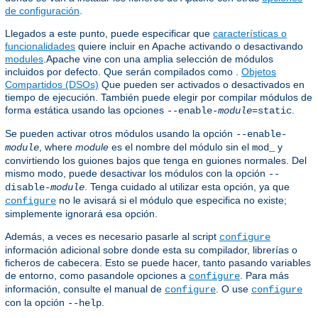
de configuración
.
Llegados a este punto, puede especificar que
características o
funcionalidades
quiere incluir en Apache activando o desactivando
modules
.Apache vine con una amplia selección de módulos
incluidos por defecto. Que serán compilados como .
Objetos
Compartidos (DSOs)
Que pueden ser activados o desactivados en
tiempo de ejecución. También puede elegir por compilar módulos de
forma estática usando las opciones
.
--enable-
module
=static
Se pueden activar otros módulos usando la opción
--enable-
, where
module
es el nombre del módulo sin el
y
module
mod_
convirtiendo los guiones bajos que tenga en guiones normales. Del
mismo modo, puede desactivar los módulos con la opción
--
. Tenga cuidado al utilizar esta opción, ya que
disable-
module
no le avisará si el módulo que especifica no existe;
configure
simplemente ignorará esa opción.
Además, a veces es necesario pasarle al script
configure
información adicional sobre donde esta su compilador, librerías o
ficheros de cabecera. Esto se puede hacer, tanto pasando variables
de entorno, como pasandole opciones a
. Para más
configure
información, consulte el manual de
. O use
configure
configure
con la opción
.
--help