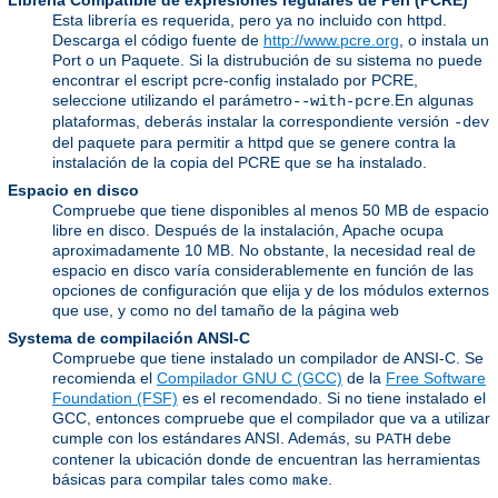
Librería Compatible de expresiones regulares de Perl (PCRE)
Esta librería es requerida, pero ya no incluido con httpd.
Descarga el código fuente de
http://www.pcre.org
, o instala un
Port o un Paquete. Si la distrubución de su sistema no puede
encontrar el escript pcre-config instalado por PCRE,
seleccione utilizando el parámetro
.En algunas
--with-pcre
plataformas, deberás instalar la correspondiente versión
-dev
del paquete para permitir a httpd que se genere contra la
instalación de la copia del PCRE que se ha instalado.
Espacio en disco
Compruebe que tiene disponibles al menos 50 MB de espacio
libre en disco. Después de la instalación, Apache ocupa
aproximadamente 10 MB. No obstante, la necesidad real de
espacio en disco varía considerablemente en función de las
opciones de configuración que elija y de los módulos externos
que use, y como no del tamaño de la página web
Systema de compilación ANSI-C
Compruebe que tiene instalado un compilador de ANSI-C. Se
recomienda el
Compilador GNU C (GCC)
de la
Free Software
Foundation (FSF)
es el recomendado. Si no tiene instalado el
GCC, entonces compruebe que el compilador que va a utilizar
cumple con los estándares ANSI. Además, su
debe
PATH
contener la ubicación donde de encuentran las herramientas
básicas para compilar tales como
.
make