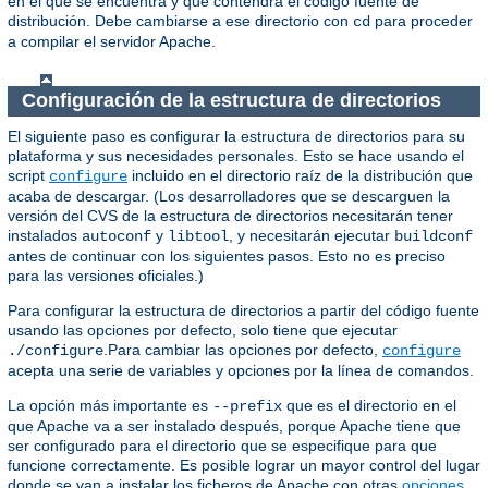
en el que se encuentra y que contendrá el código fuente de
distribución. Debe cambiarse a ese directorio con
para proceder
cd
a compilar el servidor Apache.
Configuración de la estructura de directorios
El siguiente paso es configurar la estructura de directorios para su
plataforma y sus necesidades personales. Esto se hace usando el
script
incluido en el directorio raíz de la distribución que
configure
acaba de descargar. (Los desarrolladores que se descarguen la
versión del CVS de la estructura de directorios necesitarán tener
instalados
y
, y necesitarán ejecutar
autoconf
libtool
buildconf
antes de continuar con los siguientes pasos. Esto no es preciso
para las versiones oficiales.)
Para configurar la estructura de directorios a partir del código fuente
usando las opciones por defecto, solo tiene que ejecutar
.Para cambiar las opciones por defecto,
./configure
configure
acepta una serie de variables y opciones por la línea de comandos.
La opción más importante es
que es el directorio en el
--prefix
que Apache va a ser instalado después, porque Apache tiene que
ser configurado para el directorio que se especifique para que
funcione correctamente. Es posible lograr un mayor control del lugar
donde se van a instalar los ficheros de Apache con otras
opciones