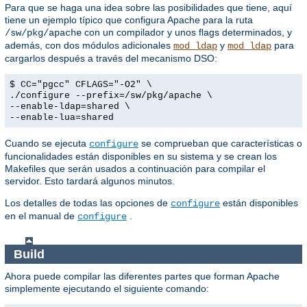
Para que se haga una idea sobre las posibilidades que tiene, aquí
tiene un ejemplo típico que configura Apache para la ruta
con un compilador y unos flags determinados, y
/sw/pkg/apache
además, con dos módulos adicionales
y
para
mod_ldap
mod_ldap
cargarlos después a través del mecanismo DSO:
$ CC="pgcc" CFLAGS="-O2" \
./configure --prefix=/sw/pkg/apache \
--enable-ldap=shared \
--enable-lua=shared
Cuando se ejecuta
se comprueban que características o
configure
funcionalidades están disponibles en su sistema y se crean los
Makefiles que serán usados a continuación para compilar el
servidor. Esto tardará algunos minutos.
Los detalles de todas las opciones de
están disponibles
configure
en el manual de
.
configure
Build
Ahora puede compilar las diferentes partes que forman Apache
simplemente ejecutando el siguiente comando: