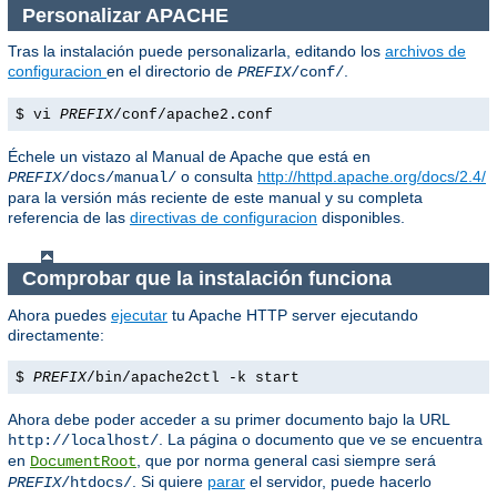
Personalizar APACHE
Tras la instalación puede personalizarla, editando los
archivos de
configuracion
en el directorio de
.
PREFIX
/conf/
$ vi
PREFIX
/conf/apache2.conf
Échele un vistazo al Manual de Apache que está en
o consulta
http://httpd.apache.org/docs/2.4/
PREFIX
/docs/manual/
para la versión más reciente de este manual y su completa
referencia de las
directivas de configuracion
disponibles.
Comprobar que la instalación funciona
Ahora puedes
ejecutar
tu Apache HTTP server ejecutando
directamente:
$
PREFIX
/bin/apache2ctl -k start
Ahora debe poder acceder a su primer documento bajo la URL
. La página o documento que ve se encuentra
http://localhost/
en
, que por norma general casi siempre será
DocumentRoot
. Si quiere
parar
el servidor, puede hacerlo
PREFIX
/htdocs/