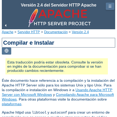
Versión 2.4 del Servidor HTTP Apache
☰
Apache
>
Servidor HTTP
>
Documentación
>
Versión 2.4
Compilar e Instalar
Esta traducción podría estar obsoleta. Consulte la versión
en inglés de la documentación para comprobar si se han
producido cambios recientemente.
Éste documento hace referencia a la compilación y la instalación del
Apache HTTP Server sólo para los sistemas Unix y tipo Unix. Para
la compilación e instalación en Windows ir a
Usando Apache HTTP
Server con Microsoft Windows
y
Compilando Apache para Microsoft
Windows
. Para otras plataformas visite la documentación sobre
plataformas
.
Apache httpd usa
y
para crear un entorno de
libtool
autoconf