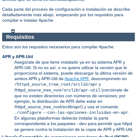
Cada parte del proceso de configuración e instalación se describe
detalladamente más abajo, empezando por los requisitos para
compilar e instalar Apache.
Requisitos
Estos son los requisitos necesarios para compilar Apache:
APR y APR-Util
Asegúrate de que tiene instalado ya en su sistema APR y
APR-Util. Si no es así, o no quiere utilizar la versión que le
proporciona el sistema, puede descargar la última versión de
ambos APR y APR-Util de
Apache APR
, descomprimelo en
y
/httpd_source_tree_root/srclib/apr
/httpd_source_tree_root
(cerciórate de
/srclib/apr-util
que no existen directorios con números de versiones; por
ejemplo, la distribución de APR debe estar en
/httpd_source_tree_root/srclib/apr/) y usa el comando
.
./configure
--con-las-opciones-incluidas-en-apr
En algunas plataformas deberás instalar la parte
correspondiente a los paquetes
para permitir que httpd
-dev
se genere contra la instalación de la copia de APR y APR-Util.