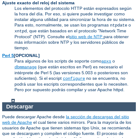
Ajuste exacto del reloj del sistema
Los elementos del protocolo HTTP están expresados según
la hora del día. Por eso, si quiere puede investigar como
instalar alguna utilidad para sincronizar la hora de su sistema.
Para esto, normalmente, se usan los programas
o
ntpdate
, que están basados en el protocolo "Network Time
xntpd
Protocol" (NTP). Consulte el
sitio web de NTP
para obtener
más información sobre NTP y los servidores públicos de
tiempo.
Perl 5
[OPCIONAL]
Para algunos de los scripts de soporte como
o
apxs
(que están escritos en Perl) es necesario el
dbmmanage
intérprete de Perl 5 (las versiones 5.003 o posteriores son
suficientes). Si el escript
no se encuentra, no
configure
podrá usar los escripts correspondientes que lo necesiten.
Pero por supuesto podrás compilar y usar Apache httpd.
Descargar
Puede descargar Apache desde
la sección de descargas del sitio
web de Apache
el cual tiene varios mirrors. Para la mayoría de los
usuarios de Apache que tienen sistemas tipo Unix, se recomienda
que se descarguen y compilen el código fuente. El proceso de