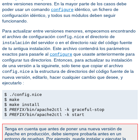
entre versiones menores. En la mayor parte de los casos debe
poder usar un comando
idéntico, un fichero de
configure
configuración idéntico, y todos sus módulos deben seguir
funcionando.
Para actualizar entre versiones menores, empecemos encontrando
el archivo de configuración
el directorio
config.nice
de
del servidor o en el directorio raiz del código fuente
instalación
de tu antigua instalación. Este archivo contendrá los parámetros
exactos para pasarle al
que usaste anteriormente para
configure
configurar tus directorios. Entonces, para actualizar su instalación
de una versión a la siguinete, solo tiene que copiar el archivo
a la estructura de directorios del código fuente de la
config.nice
nueva versión, editarlo, hacer cualquier cambio que desee, y
ejecutarlo :
$ ./config.nice
$ make
$ make install
$
PREFIX
/bin/apache2ctl -k graceful-stop
$
PREFIX
/bin/apache2ctl -k start
Tenga en cuenta que antes de poner una nueva versión de
Apache en producción, debe siempre probarla antes en un
entorno de pruebas. Por ejemplo, puede instalar y ejecutar la