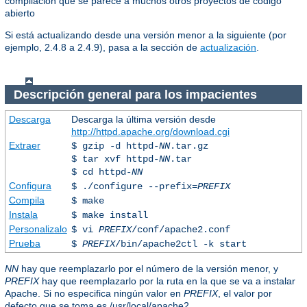
compilación que se parece a muchos otros proyectos de código
abierto
Si está actualizando desde una versión menor a la siguiente (por
ejemplo, 2.4.8 a 2.4.9), pasa a la sección de
actualización
.
Descripción general para los impacientes
Descarga
Descarga la última versión desde
http://httpd.apache.org/download.cgi
Extraer
$ gzip -d httpd-
NN
.tar.gz
$ tar xvf httpd-
NN
.tar
$ cd httpd-
NN
Configura
$ ./configure --prefix=
PREFIX
Compila
$ make
Instala
$ make install
Personalizalo
$ vi
PREFIX
/conf/apache2.conf
Prueba
$
PREFIX
/bin/apache2ctl -k start
NN
hay que reemplazarlo por el número de la versión menor, y
PREFIX
hay que reemplazarlo por la ruta en la que se va a instalar
Apache. Si no especifica ningún valor en
PREFIX
, el valor por
defecto que se toma es /usr/local/apache2.