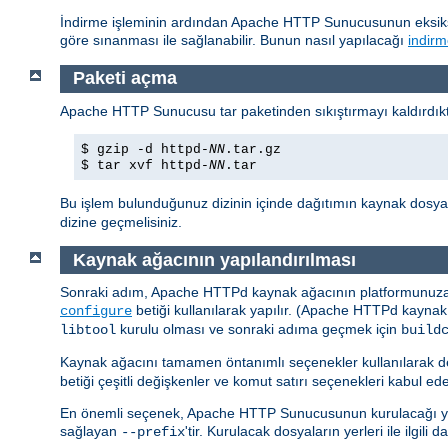
İndirme işleminin ardından Apache HTTP Sunucusunun eksiksi
göre sınanması ile sağlanabilir. Bunun nasıl yapılacağı
indirm
Paketi açma
Apache HTTP Sunucusu tar paketinden sıkıştırmayı kaldırdıkta
$ gzip -d httpd-
NN
.tar.gz
$ tar xvf httpd-
NN
.tar
Bu işlem bulunduğunuz dizinin içinde dağıtımın kaynak dosyal
dizine geçmelisiniz.
Kaynak ağacının yapılandırılması
Sonraki adım, Apache HTTPd kaynak ağacının platformunuza ve
betiği kullanılarak yapılır. (Apache HTTPd kaynak
configure
kurulu olması ve sonraki adıma geçmek için
libtool
build
Kaynak ağacını tamamen öntanımlı seçenekler kullanılarak d
betiği çeşitli değişkenler ve komut satırı seçenekleri kabul ede
En önemli seçenek, Apache HTTP Sunucusunun kurulacağı yerin
sağlayan
'tir. Kurulacak dosyaların yerleri ile ilgili
--prefix