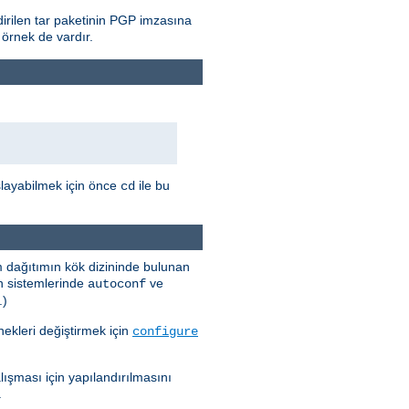
rilen tar paketinin PGP imzasına
 örnek de vardır.
şlayabilmek için önce
ile bu
cd
m dağıtımın kök dizininde bulunan
in sistemlerinde
ve
autoconf
.)
ekleri değiştirmek için
configure
şması için yapılandırılmasını
.