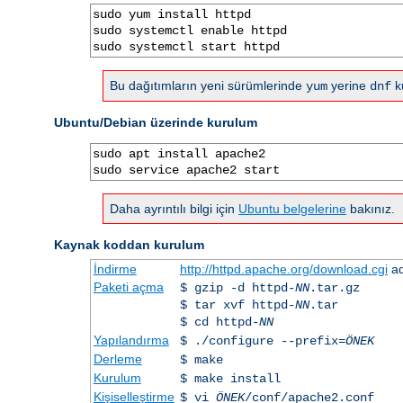
sudo yum install httpd

sudo systemctl enable httpd

sudo systemctl start httpd
Bu dağıtımların yeni sürümlerinde
yerine
ku
yum
dnf
Ubuntu/Debian üzerinde kurulum
sudo apt install apache2

sudo service apache2 start
Daha ayrıntılı bilgi için
Ubuntu belgelerine
bakınız.
Kaynak koddan kurulum
İndirme
http://httpd.apache.org/download.cgi
ad
Paketi açma
$ gzip -d httpd-
NN
.tar.gz
$ tar xvf httpd-
NN
.tar
$ cd httpd-
NN
Yapılandırma
$ ./configure --prefix=
ÖNEK
Derleme
$ make
Kurulum
$ make install
Kişiselleştirme
$ vi
ÖNEK
/conf/apache2.conf