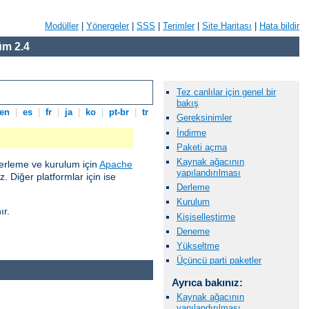
Modüller
|
Yönergeler
|
SSS
|
Terimler
|
Site Haritası
|
Hata bildir
m 2.4
Tez canlılar için genel bir
bakış
en
|
es
|
fr
|
ja
|
ko
|
pt-br
|
tr
Gereksinimler
İndirme
Paketi açma
Kaynak ağacının
erleme ve kurulum için
Apache
yapılandırılması
 Diğer platformlar için ise
Derleme
Kurulum
ır.
Kişiselleştirme
Deneme
Yükseltme
Üçüncü parti paketler
Ayrıca bakınız:
Kaynak ağacının
yapılandırılması