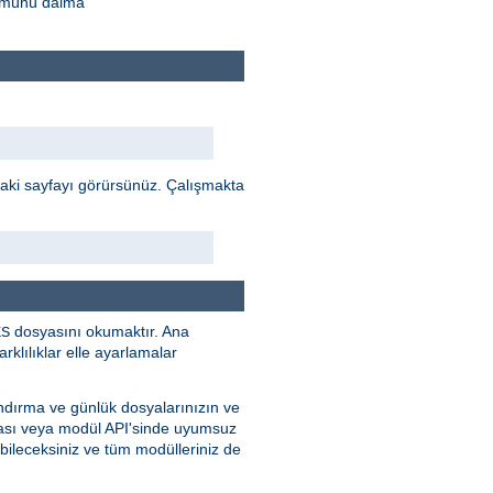
rümünü daima
daki sayfayı görürsünüz. Çalışmakta
dosyasını okumaktır. Ana
ES
klılıklar elle ayarlamalar
ndırma ve günlük dosyalarınızın ve
ması veya modül API'sinde uyumsuz
bileceksiniz ve tüm modülleriniz de