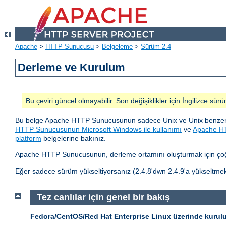
Apache
>
HTTP Sunucusu
>
Belgeleme
>
Sürüm 2.4
Derleme ve Kurulum
Bu çeviri güncel olmayabilir. Son değişiklikler için İngilizce sürü
Bu belge Apache HTTP Sunucusunun sadece Unix ve Unix benzeri 
HTTP Sunucusunun Microsoft Windows ile kullanımı
ve
Apache HT
platform
belgelerine bakınız.
Apache HTTP Sunucusunun, derleme ortamını oluşturmak için çoğu
Eğer sadece sürüm yükseltiyorsanız (2.4.8'dwn 2.4.9'a yükseltmek
Tez canlılar için genel bir bakış
Fedora/CentOS/Red Hat Enterprise Linux üzerinde kurul