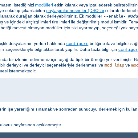
asını istediğinizi
modülleri
etkin kılarak veya iptal ederek belirtebilirsi
ye sokulup çıkarılabilen
paylaşımlaı nesneler (DSO'lar)
olarak derlenebil
lanarak durağan olarak derleyebilirsiniz. Ek modüller
--enable-
modü
ş ve içindeki altçizgi imleri tire imleri ile değiştirilmiş modül ismidir. 
betiği mevcut olmayan modüller için sizi uyarmayıp, seçeneği yok say
aşlık dosyalarının yerleri hakkında
betiğine ilave bilgiler sa
configure
 seçenekleriyle bilgi aktarılarak yapılır. Daha fazla bilgi için
configur
nda bir izlenim edinmeniz için aşağıda tipik bir örneğe yer verilmiştir. 
 bir derleyici ve derleyici seçenekleriyle derlenmesi ve
ve
mod_ldap
mo
esi istenmektedir:
lerin işe yararlığını sınamak ve sonradan sunucuyu derlemek için kullan
ılavuz sayfasında açıklanmıştır.