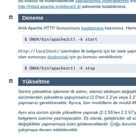
Bu kılavuz ve kullanılabilecek
yapılandırma yönergelerinin
kıl
http://httpd.apache.org/docs/2.4/
adresinde bulabilirsiniz.
Deneme
Artık Apache HTTP Sunucunuzu
başlatmaya
hazırsınız. Hem
$
ÖNEK
/bin/apache2ctl -k start
üzerinden ilk belgeniz için bir istek yap
http://localhost/
olan sunucuyu
durdurmak
için şu komutu verebilirsiniz:
$
ÖNEK
/bin/apache2ctl -k stop
Yükseltme
Sürüm yükseltme işleminin ilk adımı, sitenizi etkileyen değiş
sürümlerden yükseltme yapıyorsanız (2.0'ten 2.2'ye veya 2.2'd
yapmanızı gerektirecektir. Ayrıca, tüm modüllerin de modül API
Aynı ana sürüm içinde yükseltme yapmak (2.2.55'ten 2.2.57'y
belgelerin üzerine yazmayacaktır. Ek olarak, geliştiriciler alt 
değişiklikler yapmamaya özen göstereceklerdir. Çoğu durum
çalışmaya devam edebilecektir.