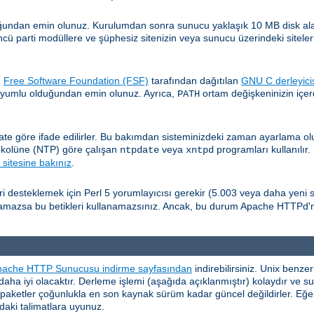
undan emin olunuz. Kurulumdan sonra sunucu yaklaşık 10 MB disk alanı 
cü parti modüllere ve şüphesiz sitenizin veya sunucu üzerindeki siteleri
.
Free Software Foundation (FSF)
tarafından dağıtılan
GNU C derleyici
 uyumlu olduğundan emin olunuz. Ayrıca,
ortam değişkeninizin içer
PATH
ate göre ifade edilirler. Bu bakımdan sisteminizdeki zaman ayarlama 
okolüne (NTP) göre çalışan
veya
programları kullanılır.
ntpdate
xntpd
sitesine bakınız
.
eri desteklemek için Perl 5 yorumlayıcısı gerekir (5.003 veya daha yeni s
ulamazsa bu betikleri kullanamazsınız. Ancak, bu durum Apache HTTPd'
pache HTTP Sunucusu indirme sayfasından
indirebilirsiniz. Unix benz
i daha iyi olacaktır. Derleme işlemi (aşağıda açıklanmıştır) kolaydır ve 
ş paketler çoğunlukla en son kaynak sürüm kadar güncel değildirler. Eğer
aki talimatlara uyunuz.