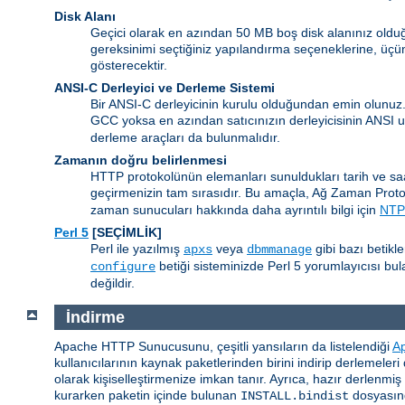
Disk Alanı
Geçici olarak en azından 50 MB boş disk alanınız olduğ
gereksinimi seçtiğiniz yapılandırma seçeneklerine, üçün
gösterecektir.
ANSI-C Derleyici ve Derleme Sistemi
Bir ANSI-C derleyicinin kurulu olduğundan emin olunuz
GCC yoksa en azından satıcınızın derleyicisinin ANSI
derleme araçları da bulunmalıdır.
Zamanın doğru belirlenmesi
HTTP protokolünün elemanları sunuldukları tarih ve sa
geçirmenizin tam sırasıdır. Bu amaçla, Ağ Zaman Prot
zaman sunucuları hakkında daha ayrıntılı bilgi için
NTP 
Perl 5
[SEÇİMLİK]
Perl ile yazılmış
veya
gibi bazı betikl
apxs
dbmmanage
betiği sisteminizde Perl 5 yorumlayıcısı b
configure
değildir.
İndirme
Apache HTTP Sunucusunu, çeşitli yansıların da listelendiği
A
kullanıcılarının kaynak paketlerinden birini indirip derlemeler
olarak kişiselleştirmenize imkan tanır. Ayrıca, hazır derlenmi
kurarken paketin içinde bulunan
dosyasınd
INSTALL.bindist