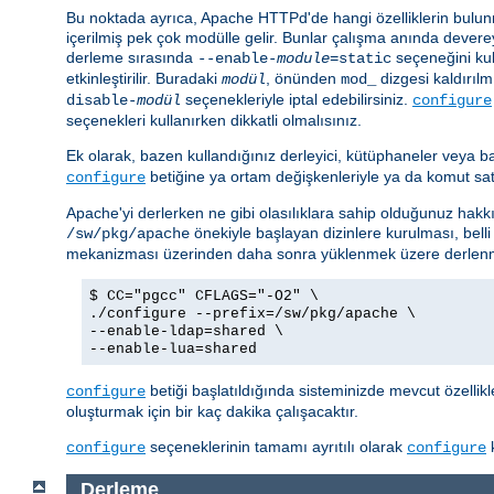
Bu noktada ayrıca, Apache HTTPd'de hangi özelliklerin bulunm
içerilmiş pek çok modülle gelir. Bunlar çalışma anında devere
derleme sırasında
seçeneğini kul
--enable-
module
=static
etkinleştirilir. Buradaki
, önünden
dizgesi kaldırılmı
modül
mod_
seçenekleriyle iptal edebilirsiniz.
disable-
modül
configure
seçenekleri kullanırken dikkatli olmalısınız.
Ek olarak, bazen kullandığınız derleyici, kütüphaneler veya b
betiğine ya ortam değişkenleriyle ya da komut satırı
configure
Apache'yi derlerken ne gibi olasılıklara sahip olduğunuz hakkı
önekiyle başlayan dizinlere kurulması, belli
/sw/pkg/apache
mekanizması üzerinden daha sonra yüklenmek üzere derlenm
$ CC="pgcc" CFLAGS="-O2" \
./configure --prefix=/sw/pkg/apache \
--enable-ldap=shared \
--enable-lua=shared
betiği başlatıldığında sisteminizde mevcut özellik
configure
oluşturmak için bir kaç dakika çalışacaktır.
seçeneklerinin tamamı ayrıtılı olarak
k
configure
configure
Derleme