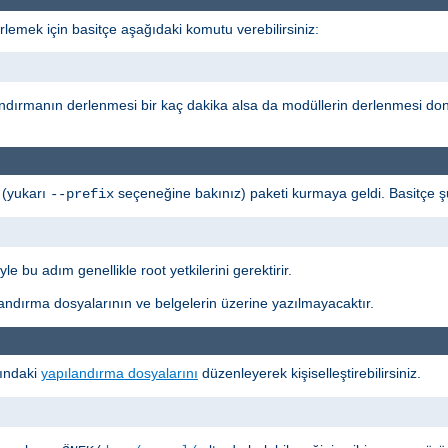
rlemek için basitçe aşağıdaki komutu verebilirsiniz:
andırmanın derlenmesi bir kaç dakika alsa da modüllerin derlenmesi don
 (yukarı
seçeneğine bakınız) paketi kurmaya geldi. Basitçe ş
--prefix
le bu adım genellikle root yetkilerini gerektirir.
ndırma dosyalarının ve belgelerin üzerine yazılmayacaktır.
tındaki
yapılandırma dosyalarını
düzenleyerek kişiselleştirebilirsiniz.