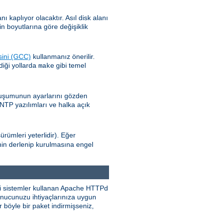
kaplıyor olacaktır. Asıl disk alanı
n boyutlarına göre değişiklik
sini (GCC)
kullanmanız önerilir.
diği yollarda
gibi temel
make
oluşumunun ayarlarını gözden
 NTP yazılımları ve halka açık
ürümleri yeterlidir). Eğer
nin derlenip kurulmasına engel
eri sistemler kullanan Apache HTTPd
sunucunuzu ihtiyaçlarınıza uygun
 böyle bir paket indirmişseniz,