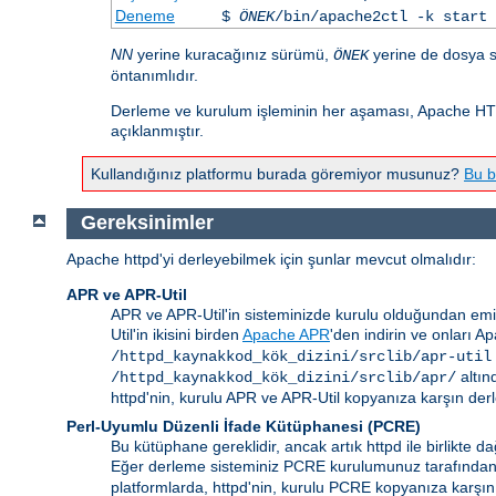
Deneme
$
ÖNEK
/bin/apache2ctl -k start
NN
yerine kuracağınız sürümü,
yerine de dosya s
ÖNEK
öntanımlıdır.
Derleme ve kurulum işleminin her aşaması, Apache HTT
açıklanmıştır.
Kullandığınız platformu burada göremiyor musunuz?
Bu b
Gereksinimler
Apache httpd'yi derleyebilmek için şunlar mevcut olmalıdır:
APR ve APR-Util
APR ve APR-Util'in sisteminizde kurulu olduğundan emi
Util'in ikisini birden
Apache APR
'den indirin ve onları A
/httpd_kaynakkod_kök_dizini/srclib/apr-util
altın
/httpd_kaynakkod_kök_dizini/srclib/apr/
httpd'nin, kurulu APR ve APR-Util kopyanıza karşın derl
Perl-Uyumlu Düzenli İfade Kütüphanesi (PCRE)
Bu kütüphane gereklidir, ancak artık httpd ile birlikte
Eğer derleme sisteminiz PCRE kurulumunuz tarafında
platformlarda, httpd'nin, kurulu PCRE kopyanıza karşın 