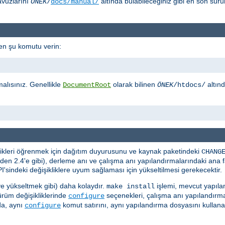
avuzlarını
altında bulabileceğiniz gibi en son sü
ÖNEK
/
docs/manual/
en şu komutu verin:
malısınız. Genellikle
olarak bilinen
altın
DocumentRoot
ÖNEK
/htdocs/
iklikleri öğrenmek için dağıtım duyurusunu ve kaynak paketindeki
CHANG
en 2.4'e gibi), derleme anı ve çalışma anı yapılandırmalarındaki ana far
'sindeki değişikliklere uyum sağlaması için yükseltilmesi gerekecektir.
e yükseltmek gibi) daha kolaydır.
işlemi, mevcut yapıla
make install
sürüm değişikliklerinde
seçenekleri, çalışma anı yapılandır
configure
da, aynı
komut satırını, aynı yapılandırma dosyasını kullana
configure