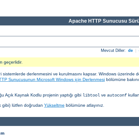
Apache HTTP Sunucusu Sürü
Mevcut Diller:
de
|
m geçerlidir.
sistemlerde derlenmesini ve kurulmasını kapsar. Windows üzerinde d
TP Sunucusunun Microsoft Windows için Derlenmesi
bölümüne bakınız.
 Açık Kaynak Kodlu projenin yaptığı gibi
ve
kullan
libtool
autoconf
 gibi) lütfen doğrudan
Yükseltme
bölümüne atlayınız.
um