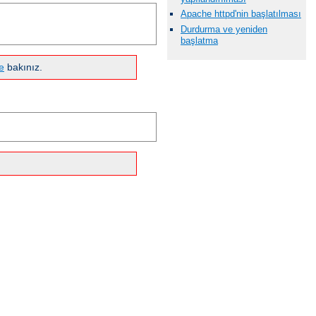
Apache httpd'nin başlatılması
Durdurma ve yeniden
başlatma
e
bakınız.