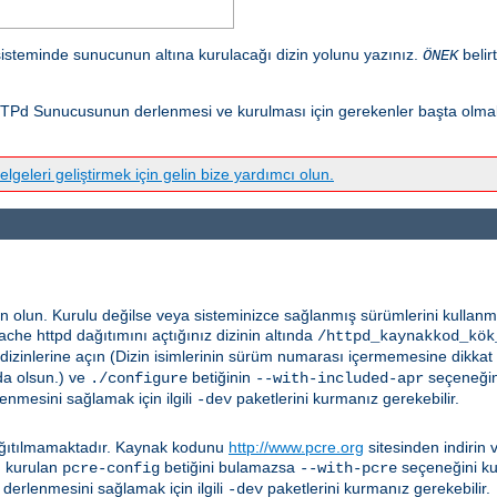
isteminde sunucunun altına kurulacağı dizin yolunu yazınız.
belir
ÖNEK
Pd Sunucusunun derlenmesi ve kurulması için gerekenler başta olmak 
elgeleri geliştirmek için gelin bize yardımcı olun.
n olun. Kurulu değilse veya sisteminizce sağlanmış sürümlerini kulla
pache httpd dağıtımını açtığınız dizinin altında
/httpd_kaynakkod_kök
dizinlerine açın (Dizin isimlerinin sürüm numarası içermemesine dikkat
da olsun.) ve
betiğinin
seçeneğini
./configure
--with-included-apr
enmesini sağlamak için ilgili
paketlerini kurmanız gerekebilir.
-dev
 dağıtılmamaktadır. Kaynak kodunu
http://www.pcre.org
sitesinden indirin 
n kurulan
betiğini bulamazsa
seçeneğini kul
pcre-config
--with-pcre
derlenmesini sağlamak için ilgili
paketlerini kurmanız gerekebilir.
-dev