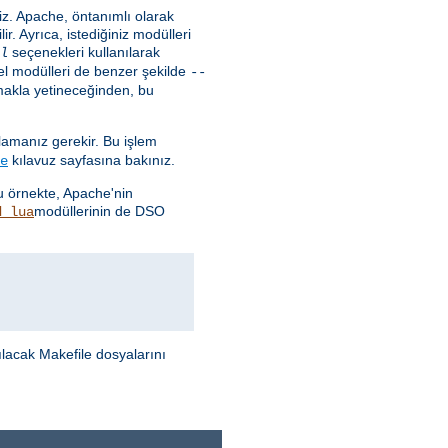
niz. Apache, öntanımlı olarak
ir. Ayrıca, istediğiniz modülleri
seçenekleri kullanılarak
l
Temel modülleri de benzer şekilde
--
makla yetineceğinden, bu
ğlamanız gerekir. Bu işlem
kılavuz sayfasına bakınız.
e
Bu örnekte, Apache'nin
modüllerinin de DSO
d_lua
ılacak Makefile dosyalarını