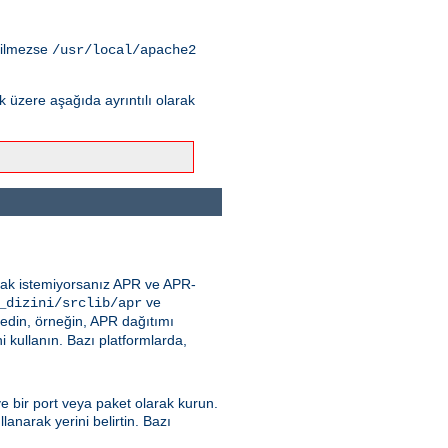
tilmezse
/usr/local/apache2
üzere aşağıda ayrıntılı olarak
nmak istemiyorsanız APR ve APR-
ve
_dizini/srclib/apr
 edin, örneğin, APR dağıtımı
 kullanın. Bazı platformlarda,
ve bir port veya paket olarak kurun.
lanarak yerini belirtin. Bazı