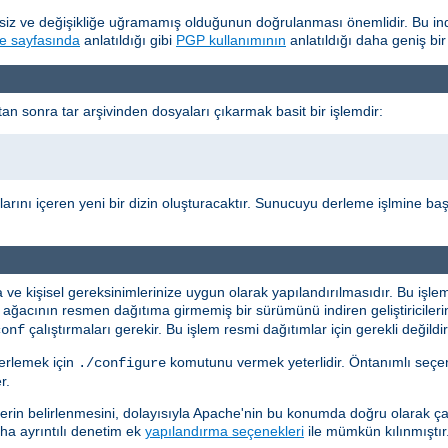
z ve değişikliğe uğramamış olduğunun doğrulanması önemlidir. Bu indi
e sayfasında
anlatıldığı gibi
PGP kullanımının
anlatıldığı daha geniş bir
n sonra tar arşivinden dosyaları çıkarmak basit bir işlemdir:
arını içeren yeni bir dizin oluşturacaktır. Sunucuyu derleme işlmine ba
 kişisel gereksinimlerinize uygun olarak yapılandırılmasıdır. Bu işle
 ağacının resmen dağıtıma girmemiş bir sürümünü indiren geliştiriciler
çalıştırmaları gerekir. Bu işlem resmi dağıtımlar için gerekli değildir
conf
erlemek için
komutunu vermek yeterlidir. Öntanımlı seçen
./configure
r.
 belirlenmesini, dolayısıyla Apache'nin bu konumda doğru olarak çalı
 daha ayrıntılı denetim ek
yapılandırma seçenekleri
ile mümkün kılınmıştır