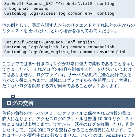
SetEnvIf Request_URI "^/robots\.txt$" dontlog
# Log what remains
CustomLog logs/access_log common env=!dontlog
他の例として、英語を話す人からのリクエストとそれ以外の人からの
リクエストを 分けたい、という場合を考えてみてください。
SetEnvIf Accept-Language "en" english
CustomLog logs/english_log common env=english
CustomLog logs/non_english_log common env=!english
ここまででは条件付きロギングが非常に強力で柔軟であることを示し
てきましたが、 それがログの内容を制御する唯一の方法というわけ
ではありません。ログファイルは サーバの活動の完全な記録である
方がより役に立ちます。単純にログファイルを 後処理して、考慮し
たくないログを削除する方が簡単であることがよくあります。
ログの交替
普通の負荷のサーバでさえ、ログファイルに保存される情報の量は
膨大になります。アクセスログのファイルは普通 10,000 リクエスト
毎に 1 MB 以上増えます。ですから、既存のログを移動したり、削除
したりして、 定期的にログを交替させることが必要になります。こ
れはサーバの実行中には 行なえません。というのは、Apache はファ