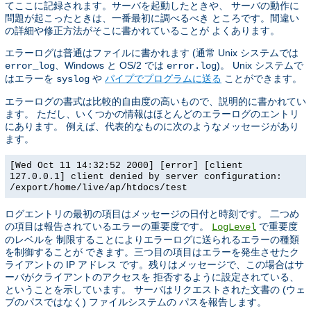
てここに記録されます。サーバを起動したときや、 サーバの動作に
問題が起こったときは、一番最初に調べるべき ところです。間違い
の詳細や修正方法がそこに書かれていることが よくあります。
エラーログは普通はファイルに書かれます (通常 Unix システムでは
、Windows と OS/2 では
)。 Unix システムで
error_log
error.log
はエラーを
や
パイプでプログラムに送る
ことができます。
syslog
エラーログの書式は比較的自由度の高いもので、説明的に書かれてい
ます。 ただし、いくつかの情報はほとんどのエラーログのエントリ
にあります。 例えば、代表的なものに次のようなメッセージがあり
ます。
[Wed Oct 11 14:32:52 2000] [error] [client
127.0.0.1] client denied by server configuration:
/export/home/live/ap/htdocs/test
ログエントリの最初の項目はメッセージの日付と時刻です。 二つめ
の項目は報告されているエラーの重要度です。
で重要度
LogLevel
のレベルを 制限することによりエラーログに送られるエラーの種類
を制御することが できます。三つ目の項目はエラーを発生させたク
ライアントの IP アドレス です。残りはメッセージで、この場合はサ
ーバがクライアントのアクセスを 拒否するように設定されている、
ということを示しています。 サーバはリクエストされた文書の (ウェ
ブのパスではなく) ファイルシステムの パスを報告します。