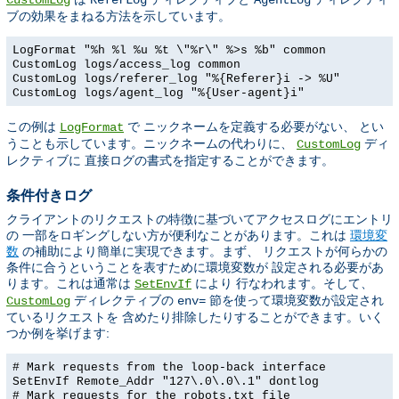
CustomLog
ReferLog
AgentLog
ブの効果をまねる方法を示しています。
LogFormat "%h %l %u %t \"%r\" %>s %b" common
CustomLog logs/access_log common
CustomLog logs/referer_log "%{Referer}i -> %U"
CustomLog logs/agent_log "%{User-agent}i"
この例は
で ニックネームを定義する必要がない、 とい
LogFormat
うことも示しています。ニックネームの代わりに、
ディ
CustomLog
レクティブに 直接ログの書式を指定することができます。
条件付きログ
クライアントのリクエストの特徴に基づいてアクセスログにエントリ
の 一部をロギングしない方が便利なことがあります。これは
環境変
数
の補助により簡単に実現できます。まず、 リクエストが何らかの
条件に合うということを表すために環境変数が 設定される必要があ
ります。これは通常は
により 行なわれます。そして、
SetEnvIf
ディレクティブの
節を使って環境変数が設定され
CustomLog
env=
ているリクエストを 含めたり排除したりすることができます。いく
つか例を挙げます:
# Mark requests from the loop-back interface
SetEnvIf Remote_Addr "127\.0\.0\.1" dontlog
# Mark requests for the robots.txt file