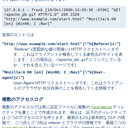
127.0.0.1 - frank [10/Oct/2000:13:55:36 -0700] "GET
/apache_pb.gif HTTP/1.0" 200 2326
"http://www.example.com/start.html" "Mozilla/4.08
[en] (Win98; I ;Nav)"
追加のエントリは:
(
)
"http://www.example.com/start.html"
\"%{Referer}i\"
"Referer" (意図的な綴り間違い) HTTP リクエストヘッダで
す。 これはクライアントが報告してくる参照元のサイトを表
します。 (この場合は、
にリンクしている
/apache_pb.gif
か、 それを含んでいるページです)。
(
"Mozilla/4.08 [en] (Win98; I ;Nav)"
\"%{User-
)
agent}i\"
User-Agent HTTP リクエストヘッダです。これはクライアン
トのブラウザが 自分自身のことを報告してくる情報です。
複数のアクセスログ
複数のアクセスログは単に設定ファイルに複数の
ディレ
CustomLog
クティブを書くことで作成されます。例えば、以下のディレクティブ
は 三つのアクセスログを作ります。最初のものは基本的な CLF の情
報で、 二つ目と三つ目は referer とブラウザの情報です。最後二つの
は
ディレクティブと
ディレクティ