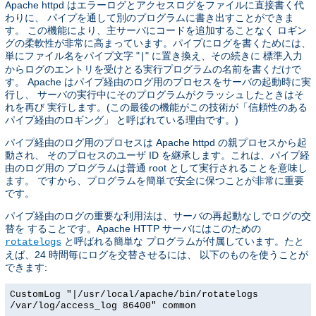
Apache httpd はエラーログとアクセスログをファイルに直接書く代
わりに、 パイプを通して別のプログラムに書き出すことができま
す。 この機能により、主サーバにコードを追加することなく ロギン
グの柔軟性が非常に高まっています。パイプにログを書くためには、
単にファイル名をパイプ文字 "
" に置き換え、その続きに 標準入力
|
からログのエントリを受けとる実行プログラムの名前を書くだけで
す。 Apache はパイプ経由のログ用のプロセスをサーバの起動時に実
行し、 サーバの実行中にそのプログラムがクラッシュしたときはそ
れを再び 実行します。(この最後の機能がこの技術が「信頼性のある
パイプ経由のロギング」 と呼ばれている理由です。)
パイプ経由のログ用のプロセスは Apache httpd の親プロセスから起
動され、 そのプロセスのユーザ ID を継承します。これは、パイプ経
由のログ用の プログラムは普通 root として実行されることを意味し
ます。 ですから、プログラムを簡単で安全に保つことが非常に重要
です。
パイプ経由のログの重要な利用法は、サーバの再起動なしでログの交
替を することです。Apache HTTP サーバにはこのための
と呼ばれる簡単な プログラムが付属しています。たと
rotatelogs
えば、24 時間毎にログを交替させるには、 以下のものを使うことが
できます:
CustomLog "|/usr/local/apache/bin/rotatelogs
/var/log/access_log 86400" common