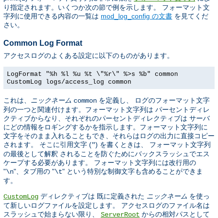
り指定されます。いくつか次の節で例を示します。 フォーマット文
字列に使用できる内容の一覧は
mod_log_config の文書
を見てくだ
さい。
Common Log Format
アクセスログのよくある設定に以下のものがあります。
LogFormat "%h %l %u %t \"%r\" %>s %b" common
CustomLog logs/access_log common
これは、
ニックネーム
を定義し、 ログのフォーマット文字
common
列の一つと関連付けます。フォーマット文字列は パーセントディレ
クティブからなり、それぞれのパーセントディレクティブは サーバ
にどの情報をロギングするかを指示します。フォーマット文字列に
文字をそのまま入れることもでき、それらはログの出力に直接コピー
されます。 そこに引用文字 (
) を書くときは、 フォーマット文字列
"
の最後として解釈 されることを防ぐためにバックスラッシュでエス
ケープする必要があります。 フォーマット文字列には改行用の
"
"、タブ用の "
" という特別な制御文字も含めることができま
\n
\t
す。
ディレクティブは 既に定義された
ニックネーム
を使っ
CustomLog
て新しいログファイルを設定します。 アクセスログのファイル名は
スラッシュで始まらない限り、
からの相対パスとして
ServerRoot