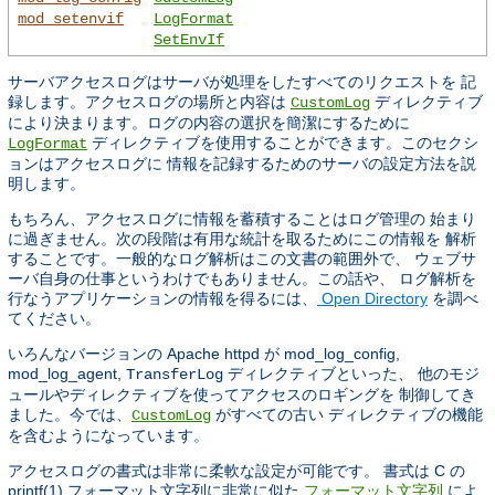
mod_setenvif
LogFormat
SetEnvIf
サーバアクセスログはサーバが処理をしたすべてのリクエストを 記
録します。アクセスログの場所と内容は
ディレクティブ
CustomLog
により決まります。ログの内容の選択を簡潔にするために
ディレクティブを使用することができます。このセクシ
LogFormat
ョンはアクセスログに 情報を記録するためのサーバの設定方法を説
明します。
もちろん、アクセスログに情報を蓄積することはログ管理の 始まり
に過ぎません。次の段階は有用な統計を取るためにこの情報を 解析
することです。一般的なログ解析はこの文書の範囲外で、 ウェブサ
ーバ自身の仕事というわけでもありません。この話や、 ログ解析を
行なうアプリケーションの情報を得るには、
Open Directory
を調べ
てください。
いろんなバージョンの Apache httpd が mod_log_config,
mod_log_agent,
ディレクティブといった、 他のモジ
TransferLog
ュールやディレクティブを使ってアクセスのロギングを 制御してき
ました。今では、
がすべての古い ディレクティブの機能
CustomLog
を含むようになっています。
アクセスログの書式は非常に柔軟な設定が可能です。 書式は C の
printf(1) フォーマット文字列に非常に似た
によ
フォーマット文字列