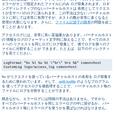
エラーがそこで指定されたファイルにのみ ログ収集されます。ロギ
ングディレクティブのないバーチャルホストは 依然としてリクエス
トが主サーバのログに送られます。この手法は少ない バーチャルホ
ストに対しては非常に有用ですが、ホストの数が非常に多くなると
管理が大変になります。さらに、
ファイル記述子の限界
の問題を起こ
すことが あります。
アクセスログには、非常に良い妥協案があります。バーチャルホスト
の 情報をログのフォーマット文字列に加えることで、すべてのホス
トへの リクエストを同じログにログ収集して、後でログを個々のフ
ァイルに分割することが できます。たとえば、以下のディレクティ
ブを見てください。
LogFormat "%v %l %u %t \"%r\" %>s %b" comonvhost
CustomLog logs/access_log comonvhost
がリクエストを扱っているバーチャルホストの名前を ログ収集す
%v
るために使われています。そして、
split-logfile
のようなプログラム
を 使ってアクセスログを後処理することで、 バーチャルホスト毎の
ファイルにログを分割することができます。
残念ながら、エラーログには同様の手法はありません。ですから、
すべてのバーチャルホストを同じエラーログの中に混ぜるか、 バー
チャルホスト毎にエラーログを使うかを選ばなければなりません。