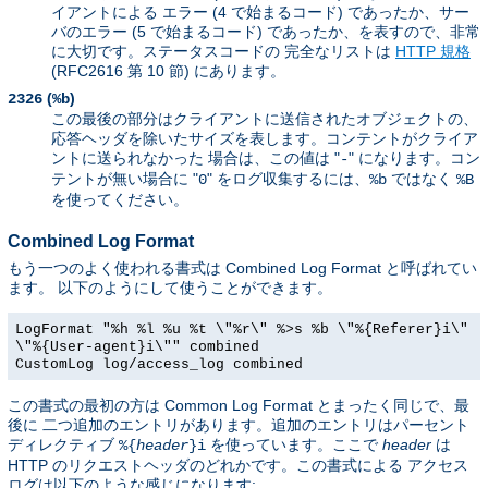
イアントによる エラー (4 で始まるコード) であったか、サー
バのエラー (5 で始まるコード) であったか、を表すので、非常
に大切です。ステータスコードの 完全なリストは
HTTP 規格
(RFC2616 第 10 節) にあります。
(
)
2326
%b
この最後の部分はクライアントに送信されたオブジェクトの、
応答ヘッダを除いたサイズを表します。コンテントがクライア
ントに送られなかった 場合は、この値は "
" になります。コン
-
テントが無い場合に "
" をログ収集するには、
ではなく
0
%b
%B
を使ってください。
Combined Log Format
もう一つのよく使われる書式は Combined Log Format と呼ばれてい
ます。 以下のようにして使うことができます。
LogFormat "%h %l %u %t \"%r\" %>s %b \"%{Referer}i\"
\"%{User-agent}i\"" combined
CustomLog log/access_log combined
この書式の最初の方は Common Log Format とまったく同じで、最
後に 二つ追加のエントリがあります。追加のエントリはパーセント
ディレクティブ
を使っています。ここで
header
は
%{
header
}i
HTTP のリクエストヘッダのどれかです。この書式による アクセス
ログは以下のような感じになります: