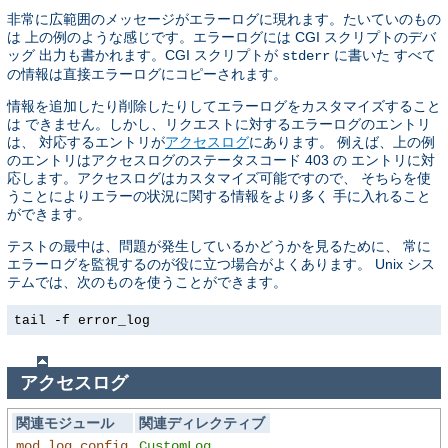
非常に広範囲のメッセージがエラーログに現れます。たいていのもの
は 上の例のような感じです。エラーログには CGI スクリプトのデバ
ッグ 出力も書かれます。CGI スクリプトが
に書いた すべて
stderr
の情報は直接エラーログにコピーされます。
情報を追加したり削除したりしてエラーログをカスタマイズすること
は できません。しかし、リクエストに対するエラーログのエントリ
は、 対応するエントリが
アクセスログ
にあります。 例えば、上の例
のエントリはアクセスログのステータスコード 403 の エントリに対
応します。アクセスログはカスタマイズ可能ですので、 そちらを使
うことによりエラーの状況に関する情報をより多く 手に入れること
ができます。
テストの最中は、問題が発生しているかどうかを見るために、 常に
エラーログを監視するのが役に立つ場合がよくあります。 Unix シス
テムでは、次のものを使うことができます。
tail -f error_log
アクセスログ
関連モジュール
関連ディレクティブ
mod_log_config
CustomLog