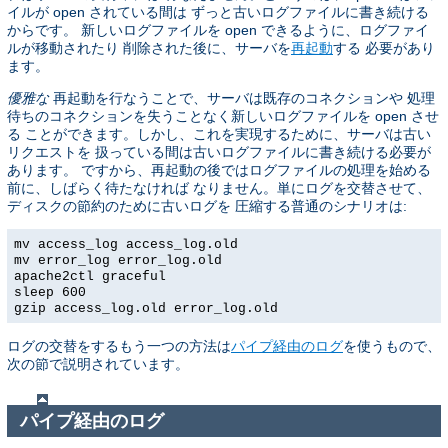
イルが open されている間は ずっと古いログファイルに書き続ける
からです。 新しいログファイルを open できるように、ログファイ
ルが移動されたり 削除された後に、サーバを
再起動
する 必要があり
ます。
優雅な
再起動を行なうことで、サーバは既存のコネクションや 処理
待ちのコネクションを失うことなく新しいログファイルを open させ
る ことができます。しかし、これを実現するために、サーバは古い
リクエストを 扱っている間は古いログファイルに書き続ける必要が
あります。 ですから、再起動の後ではログファイルの処理を始める
前に、しばらく待たなければ なりません。単にログを交替させて、
ディスクの節約のために古いログを 圧縮する普通のシナリオは:
mv access_log access_log.old
mv error_log error_log.old
apache2ctl graceful
sleep 600
gzip access_log.old error_log.old
ログの交替をするもう一つの方法は
パイプ経由のログ
を使うもので、
次の節で説明されています。
パイプ経由のログ