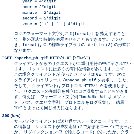
year = 4*digit
hour = 2*digit
minute = 2*digit
second = 2*digit
zone = (`+' | `-') 4*digit
ログのフォーマット文字列に
を 指定すること
%{format}t
で、別の形式で時刻を表示させることもできます。 このと
き、
は C の標準ライブラリの
の形式に
format
strftime(3)
なります。
(
)
"GET /apache_pb.gif HTTP/1.0"
\"%r\"
クライアントからのリクエストが二重引用符の中に示されてい
ます。 リクエストには多くの有用な情報があります。まず、
この場合クライアントが 使ったメソッドは
です。次に、
GET
クライアントは リソース
を要求しました。
/apache_pb.gif
そして、 クライアントはプロトコル
を使用しまし
HTTP/1.0
た。 リクエストの各部分を独立にログ収集することもできま
す。例えば、 フォーマット文字列 "
" は メソッ
%m %U%q %H
ド、パス、クエリ文字列、プロトコルをログ収集し、 結局
"
" とまったく同じ出力になります。
%r
(
)
200
%>s
サーバがクライアントに送り返すステータスコードです。 こ
の情報は、リクエストが成功応答 (2 で始まるコード) であった
か、 リダイレクション (3 で始まるコード) であったか、クラ