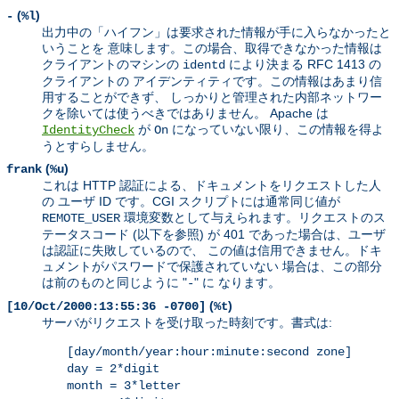
(
)
-
%l
出力中の「ハイフン」は要求された情報が手に入らなかったと
いうことを 意味します。この場合、取得できなかった情報は
クライアントのマシンの
により決まる RFC 1413 の
identd
クライアントの アイデンティティです。この情報はあまり信
用することができず、 しっかりと管理された内部ネットワー
クを除いては使うべきではありません。 Apache は
が
になっていない限り、この情報を得よ
IdentityCheck
On
うとすらしません。
(
)
frank
%u
これは HTTP 認証による、ドキュメントをリクエストした人
の ユーザ ID です。CGI スクリプトには通常同じ値が
環境変数として与えられます。リクエストのス
REMOTE_USER
テータスコード (以下を参照) が 401 であった場合は、ユーザ
は認証に失敗しているので、 この値は信用できません。ドキ
ュメントがパスワードで保護されていない 場合は、この部分
は前のものと同じように "
" に なります。
-
(
)
[10/Oct/2000:13:55:36 -0700]
%t
サーバがリクエストを受け取った時刻です。書式は:
[day/month/year:hour:minute:second zone]
day = 2*digit
month = 3*letter