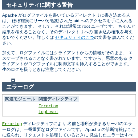
セキュリティに関する警告
Apache がログファイルを書いているディレクトリに書き込める人
は、 ほぼ確実にサーバが起動された uid へのアクセスを手に入れる
ことができます。 そして、それは通常は root ユーザです。 ちゃんと
結果を考えることなく、そのディレクトリへの 書き込み権限を与え
ない
でください。詳しくは
セキュリティのこつ
の文書を 読んでくだ
さい。
加えて、ログファイルにはクライアントからの情報がそのまま、 エ
スケープされることなく書かれています。ですから、悪意のある ク
ライアントがログファイルに制御文字を挿入することができます。
生のログを扱うときは注意してください。
エラーログ
関連モジュール
関連ディレクティブ
ErrorLog
LogLevel
ディレクティブにより 名前と場所が決まるサーバのエラ
ErrorLog
ーログは、一番重要なログファイルです。 Apache の診断情報はここ
に送られ、リクエストを処理しているときに 発生したエラーはすべ