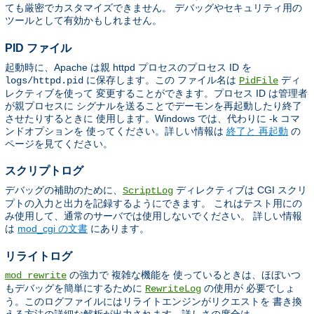
ても厳密でカスタマイズできません。 デバッグやセキュリティ用の
ツールとして有効かもしれません。
PID ファイル
起動時に、Apache は親 httpd プロセスのプロセス ID を
に保存します。この ファイル名は
ディ
logs/httpd.pid
PidFile
レクティブを使って 変更することができます。プロセス ID は管理者
が親プロセスに シグナルを送ることでデーモンを再起動したり終了
させたりするときに 使用します。Windows では、代わりに -k コマ
ンドオプションを 使ってください。詳しい情報は
終了と 再起動
の
ページを見てください。
スクリプトログ
デバッグの補助のために、
ディレクティブは CGI スクリ
ScriptLog
プトの入力と出力を記録するようにできます。 これはテスト用にの
み使用して、通常のサーバでは使用しないでください。 詳しい情報
は
mod_cgi の文書
にあります。
リライトログ
の強力で 複雑な機能を 使っているときは、ほぼいつ
mod_rewrite
もデバッグを簡単にするために
の使用が 必要でしょ
RewriteLog
う。このログファイルにはリライトエンジンがリクエストを 書き換
える方法の詳細な解析が出力されます。詳しさの度合は