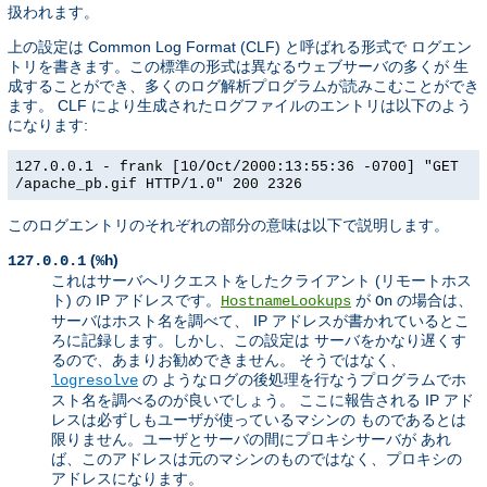
扱われます。
上の設定は Common Log Format (CLF) と呼ばれる形式で ログエン
トリを書きます。この標準の形式は異なるウェブサーバの多くが 生
成することができ、多くのログ解析プログラムが読みこむことができ
ます。 CLF により生成されたログファイルのエントリは以下のよう
になります:
127.0.0.1 - frank [10/Oct/2000:13:55:36 -0700] "GET
/apache_pb.gif HTTP/1.0" 200 2326
このログエントリのそれぞれの部分の意味は以下で説明します。
(
)
127.0.0.1
%h
これはサーバへリクエストをしたクライアント (リモートホス
ト) の IP アドレスです。
が
の場合は、
HostnameLookups
On
サーバはホスト名を調べて、 IP アドレスが書かれているとこ
ろに記録します。しかし、この設定は サーバをかなり遅くす
るので、あまりお勧めできません。 そうではなく、
の ようなログの後処理を行なうプログラムでホ
logresolve
スト名を調べるのが良いでしょう。 ここに報告される IP アド
レスは必ずしもユーザが使っているマシンの ものであるとは
限りません。ユーザとサーバの間にプロキシサーバが あれ
ば、このアドレスは元のマシンのものではなく、プロキシの
アドレスになります。