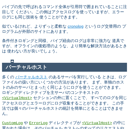
パイプの先で呼ばれるコマンド全体が引用符で囲まれていることに注
目して ください。この例はアクセスログを使っていますが、エラー
ログにも同じ技術を 使うことができます。
似ているけれど、よりずっと柔軟な
cronolog
というログ交替用の プ
ログラムが外部のサイトにあります。
条件付きロギングと同様、パイプ経由のログは非常に強力な 道具で
すが、オフラインの後処理のような、より簡単な解決方法があるとき
は 使わない方が良いでしょう。
バーチャルホスト
多くの
バーチャルホスト
のあるサーバを実行している ときは、ログ
ファイルの扱い方にいくつかの方法があります。 まず、単独のホス
トのみのサーバとまったく同じようにログを使うことができます。
ロギングディレクティブを主サーバのコンテキストの
セクションの外に置くことで、 すべてのログを同じ
<VirtualHost>
アクセスログとエラーログにログ収集することができます。 この手
法では個々のバーチャルホストの統計を簡単にとることはできませ
ん。
や
ディレクティブが
の中に
CustomLog
ErrorLog
<VirtualHost>
置かれた場合は、そのバーチャル ホストへのすべてのリクエストや