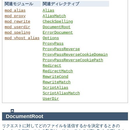
関連モジュール
関連ディレクティブ
mod_alias
Alias
mod_proxy
AliasMatch
mod_rewrite
CheckSpelling
mod_userdir
DocumentRoot
mod_speling
ErrorDocument
mod_vhost_alias
Options
ProxyPass
ProxyPassReverse
ProxyPassReverseCookieDomain
ProxyPassReverseCookiePath
Redirect
RedirectMatch
RewriteCond
RewriteMatch
ScriptAlias
ScriptAliasMatch
UserDir
DocumentRoot
リクエストに対してどのファイルを送信するかを決定するときの