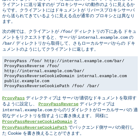
ライアントに送り返すのが プロキシサーバの動作のように見えるか
らです。クライアントにはドキュメントが リバースプロキシサーバ
から送られてきているように見える点が通常の プロキシとは異なり
ます。
次の例では、クライアントが
ディレクトリの下にある ドキュ
/foo/
メントをリクエストすると、サーバが
の
internal.example.com
ディレクトリから取得して、さもローカルサーバからの ドキ
/bar/
ュメントのようにしてクライアントに返します。
ProxyPass /foo/ http://internal.example.com/bar/
ProxyPassReverse /foo/
http://internal.example.com/bar/
ProxyPassReverseCookieDomain internal.example.com
public.example.com
ProxyPassReverseCookiePath /foo/ /bar/
ディレクティブは サーバが適切なドキュメントを取得す
ProxyPass
るように設定し、
ディレクティブは
ProxyPassReverse
からのリダイレクトがローカルサーバの 適
internal.example.com
切なディレクトリを指すように書き換えます。 同様に
と
ProxyPassReverseCookieDomain
でバックエンド側サーバの発行し
ProxyPassReverseCookiePath
た Cookie を書き換えることができます。