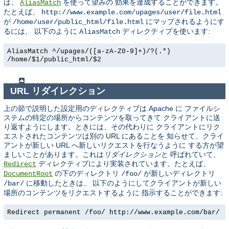
は、
を使って望みの 効果を達成することができます。
AliasMatch
たとえば、
http://www.example.com/upages/user/file.html
が
にマップされるようにす
/home/user/public_html/file.html
るには、 以下のように
ディレクティブを使います:
AliasMatch
AliasMatch ^/upages/([a-zA-Z0-9]+)/?(.*)
/home/$1/public_html/$2
URL リダイレクション
上の節で説明した設定用のディレクティブは Apache に ファイルシ
ステムの特定の場所からコンテンツを取ってきて クライアントに送
り返すようにします。ときには、その代わりに クライアントにリク
エストされたコンテンツは別の URL にあることを 知らせて、クライ
アントが新しい URL へ新しいリクエストを行なうように する方が望
ましいことがあります。これは
リダイレクション
と 呼ばれていて、
ディレクティブにより実装されています。たとえば、
Redirect
の下のディレクトリ
が新しいディレクトリ
DocumentRoot
/foo/
に移動したときは、 以下のようにしてクライアントが新しい
/bar/
場所のコンテンツをリクエストするように 指示することができます:
Redirect permanent /foo/ http://www.example.com/bar/