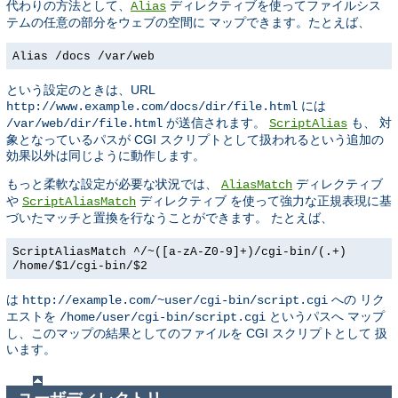
代わりの方法として、
ディレクティブを使ってファイルシス
Alias
テムの任意の部分をウェブの空間に マップできます。たとえば、
Alias /docs /var/web
という設定のときは、URL
には
http://www.example.com/docs/dir/file.html
が送信されます。
も、 対
/var/web/dir/file.html
ScriptAlias
象となっているパスが CGI スクリプトとして扱われるという追加の
効果以外は同じように動作します。
もっと柔軟な設定が必要な状況では、
ディレクティブ
AliasMatch
や
ディレクティブ を使って強力な正規表現に基
ScriptAliasMatch
づいたマッチと置換を行なうことができます。 たとえば、
ScriptAliasMatch ^/~([a-zA-Z0-9]+)/cgi-bin/(.+)
/home/$1/cgi-bin/$2
は
への リク
http://example.com/~user/cgi-bin/script.cgi
エストを
というパスへ マップ
/home/user/cgi-bin/script.cgi
し、このマップの結果としてのファイルを CGI スクリプトとして 扱
います。