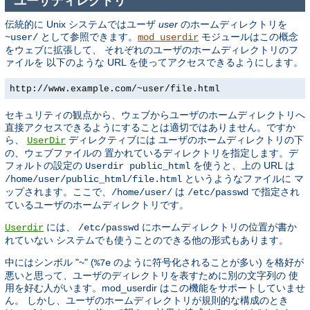
ユーザディレクトリ
伝統的に Unix システムではユーザ
user
のホームディレクトリを
として参照できます。
モジュールはこの概念
~user/
mod_userdir
をウェブに拡張して、 それぞれのユーザのホームディレクトリのフ
ァイルを 以下のような URL を使ってアクセスできるようにします。
http://www.example.com/~user/file.html
セキュリティの観点から、ウェブからユーザのホームディレクトリへ
直接アクセスできるようにすることは適切ではありません。ですか
ら、
ディレクティブには ユーザのホームディレクトリの下
UserDir
の、ウェブファイルの 置かれているディレクトリを指定します。デ
フォルトの設定の
を使うと、上の URL は
Userdir public_html
というようなファイルに マ
/home/user/public_html/file.html
ップされます。ここで、
は
で指定され
/home/user/
/etc/passwd
ているユーザのホームディレクトリです。
には、
にホームディレクトリの位置が書か
Userdir
/etc/passwd
れていない システムでも使うことのできる他の形式もあります。
中にはシンボル "~" (
のように符号化されることが多い) を格好が
%7e
悪いと思って、ユーザのディレクトリを表すために別の文字列の 使
用を好む人がいます。mod_userdir はこの機能をサポートしていませ
ん。 しかし、ユーザのホームディレクトリが規則的な構成のとき