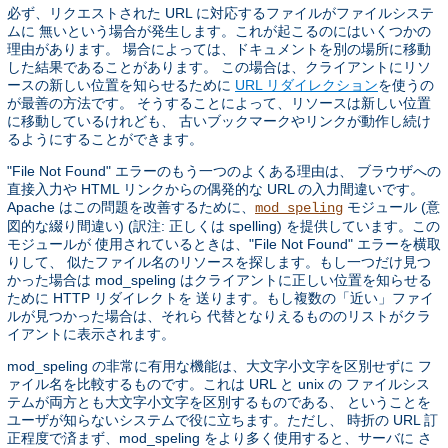
必ず、リクエストされた URL に対応するファイルがファイルシステ
ムに 無いという場合が発生します。これが起こるのにはいくつかの
理由があります。 場合によっては、ドキュメントを別の場所に移動
した結果であることがあります。 この場合は、クライアントにリソ
ースの新しい位置を知らせるために
URL リダイレクション
を使うの
が最善の方法です。 そうすることによって、リソースは新しい位置
に移動しているけれども、 古いブックマークやリンクが動作し続け
るようにすることができます。
"File Not Found" エラーのもう一つのよくある理由は、 ブラウザへの
直接入力や HTML リンクからの偶発的な URL の入力間違いです。
Apache はこの問題を改善するために、
モジュール (意
mod_speling
図的な綴り間違い) (訳注: 正しくは spelling) を提供しています。この
モジュールが 使用されているときは、"File Not Found" エラーを横取
りして、 似たファイル名のリソースを探します。もし一つだけ見つ
かった場合は mod_speling はクライアントに正しい位置を知らせる
ために HTTP リダイレクトを 送ります。もし複数の「近い」ファイ
ルが見つかった場合は、それら 代替となりえるもののリストがクラ
イアントに表示されます。
mod_speling の非常に有用な機能は、大文字小文字を区別せずに フ
ァイル名を比較するものです。これは URL と unix の ファイルシス
テムが両方とも大文字小文字を区別するものである、 ということを
ユーザが知らないシステムで役に立ちます。ただし、 時折の URL 訂
正程度で済まず、mod_speling をより多く使用すると、サーバに さ