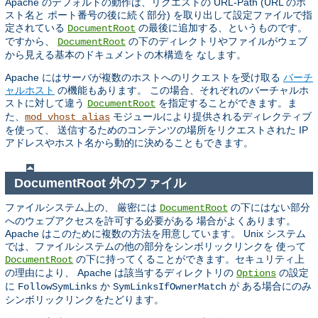
Apache のデフォルトの動作は、リクエストの URL-Path (URL のホ
スト名と ポート番号の後に続く部分) を取り出して設定ファイルで指
定されている
の最後に追加する、というものです。
DocumentRoot
ですから、
の下のディレクトリやファイルがウェブ
DocumentRoot
から見える基本のドキュメントの木構造を なします。
Apache にはサーバが複数のホストへのリクエストを受け取る
バーチ
ャルホスト
の機能もあります。 この場合、それぞれのバーチャルホ
ストに対して違う
を指定することができます。ま
DocumentRoot
た、
モジュールにより提供されるディレクティブ
mod_vhost_alias
を使って、 送信するためのコンテンツの場所をリクエストされた IP
アドレスやホスト名から動的に決めることもできます。
DocumentRoot 外のファイル
ファイルシステム上の、 厳密には
の下にはない部分
DocumentRoot
へのウェブアクセスを許可する必要がある 場合がよくあります。
Apache はこのために複数の方法を用意しています。 Unix システム
では、ファイルシステムの他の部分をシンボリックリンクを 使って
の下に持ってくることができます。セキュリティ上
DocumentRoot
の理由により、 Apache は該当するディレクトリの
の設定
Options
に
か
が ある場合にのみ
FollowSymLinks
SymLinksIfOwnerMatch
シンボリックリンクをたどります。