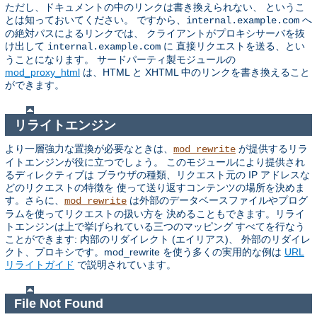
ただし、ドキュメントの中のリンクは書き換えられない、 というこ
とは知っておいてください。 ですから、
へ
internal.example.com
の絶対パスによるリンクでは、 クライアントがプロキシサーバを抜
け出して
に 直接リクエストを送る、とい
internal.example.com
うことになります。 サードパーティ製モジュールの
mod_proxy_html
は、HTML と XHTML 中のリンクを書き換えること
ができます。
リライトエンジン
より一層強力な置換が必要なときは、
が提供するリラ
mod_rewrite
イトエンジンが役に立つでしょう。 このモジュールにより提供され
るディレクティブは ブラウザの種類、リクエスト元の IP アドレスな
どのリクエストの特徴を 使って送り返すコンテンツの場所を決めま
す。さらに、
は外部のデータベースファイルやプログ
mod_rewrite
ラムを使ってリクエストの扱い方を 決めることもできます。リライ
トエンジンは上で挙げられている三つのマッピング すべてを行なう
ことができます: 内部のリダイレクト (エイリアス)、 外部のリダイレ
クト、プロキシです。mod_rewrite を使う多くの実用的な例は
URL
リライトガイド
で説明されています。
File Not Found