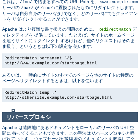
これは、
で始まるすべての URL-Path を、
/foo/
www.example.com
サーバの
が
に置換されたものにリダイレクトします。
/bar/
/foo/
サーバは自分自身のサーバだけでなく、どのサーバにでもクライアン
トを リダイレクトすることができます。
Apache はより複雑な書き換えの問題のために、
デ
RedirectMatch
ィレクティブを 提供しています。たとえば、サイトのホームページ
を違うサイトにリダイレクト するけれど、他のリクエストはそのま
ま扱う、というときは以下の設定を 使います:
RedirectMatch permanent ^/$
http://www.example.com/startpage.html
あるいは、一時的にサイトのすべてのページを他のサイトの特定の
ページへリダイレクトするときは、以下を使います:
RedirectMatch temp .*
http://othersite.example.com/startpage.html
リバースプロキシ
Apache は遠隔地にあるドキュメントをローカルのサーバの URL 空
間に 持ってくることもできます。この手法は
リバースプロキシ
と呼
ばれています。 ウェブサーバが遠隔地のドキュメントを取得してク