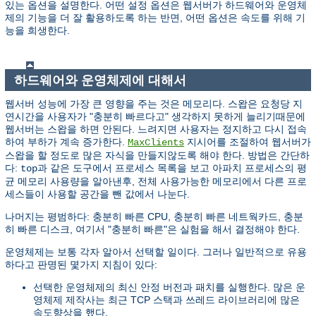
있는 옵션을 설명한다. 어떤 설정 옵션은 웹서버가 하드웨어와 운영체
제의 기능을 더 잘 활용하도록 하는 반면, 어떤 옵션은 속도를 위해 기
능을 희생한다.
하드웨어와 운영체제에 대해서
웹서버 성능에 가장 큰 영향을 주는 것은 메모리다. 스왑은 요청당 지
연시간을 사용자가 "충분히 빠르다고" 생각하지 못하게 늘리기때문에
웹서버는 스왑을 하면 안된다. 느려지면 사용자는 정지하고 다시 접속
하여 부하가 계속 증가한다.
지시어를 조절하여 웹서버가
MaxClients
스왑을 할 정도로 많은 자식을 만들지않도록 해야 한다. 방법은 간단하
다:
과 같은 도구에서 프로세스 목록을 보고 아파치 프로세스의 평
top
균 메모리 사용량을 알아낸후, 전체 사용가능한 메모리에서 다른 프로
세스들이 사용할 공간을 뺀 값에서 나눈다.
나머지는 평범하다: 충분히 빠른 CPU, 충분히 빠른 네트웍카드, 충분
히 빠른 디스크, 여기서 "충분히 빠른"은 실험을 해서 결정해야 한다.
운영체제는 보통 각자 알아서 선택할 일이다. 그러나 일반적으로 유용
하다고 판명된 몇가지 지침이 있다:
선택한 운영체제의 최신 안정 버전과 패치를 실행한다. 많은 운
영체제 제작사는 최근 TCP 스택과 쓰레드 라이브러리에 많은
속도향상을 했다.