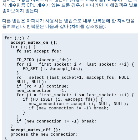
식 개수만큼 CPU 개수가 있는 드문 경우가 아니라면 이 해결책은 별로
좋아보이지 않는다.
다른 방법은 아파치가 사용하는 방법으로 내부 반복문에 한 자식만을
들여보낸다. 반복문은 다음과 같다 (차이를 강조했음):
for (;;) {
accept_mutex_on ();
for (;;) {
fd_set accept_fds;
FD_ZERO (&accept_fds);
for (i = first_socket; i <= last_socket; ++i) {
FD_SET (i, &accept_fds);
}
rc = select (last_socket+1, &accept_fds, NULL,
NULL, NULL);
if (rc < 1) continue;
new_connection = -1;
for (i = first_socket; i <= last_socket; ++i) {
if (FD_ISSET (i, &accept_fds)) {
new_connection = accept (i, NULL, NULL);
if (new_connection != -1) break;
}
}
if (new_connection != -1) break;
}
accept_mutex_off ();
process the new_connection;
}