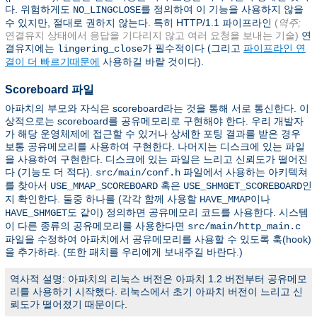
다. 위험하게도
를 정의하여 이 기능을 사용하지 않을
NO_LINGCLOSE
수 있지만, 절대로 권하지 않는다. 특히 HTTP/1.1 파이프라인
(
역주;
연결유지 상태에서 응답을 기다리지 않고 여러 요청을 보내는 기술)
연
결유지에는
가 필수적이다 (그리고
파이프라인 연
lingering_close
결이 더 빠르기때문에
사용하길 바랄 것이다).
Scoreboard 파일
아파치의 부모와 자식은 scoreboard라는 것을 통해 서로 통신한다. 이
상적으로는 scoreboard를 공유메모리로 구현해야 한다. 우리 개발자
가 해당 운영체제에 접근할 수 있거나 상세한 포팅 결과를 받은 경우
보통 공유메모리를 사용하여 구현한다. 나머지는 디스크에 있는 파일
을 사용하여 구현한다. 디스크에 있는 파일은 느리고 신뢰도가 떨어진
다 (기능도 더 적다).
파일에서 사용하는 아키텍쳐
src/main/conf.h
를 찾아서
혹은
인
USE_MMAP_SCOREBOARD
USE_SHMGET_SCOREBOARD
지 확인한다. 둘중 하나를 (각각 함께 사용할
이나
HAVE_MMAP
도 같이) 정의하면 공유메모리 코드를 사용한다. 시스템
HAVE_SHMGET
이 다른 종류의 공유메모리를 사용한다면
src/main/http_main.c
파일을 수정하여 아파치에서 공유메모리를 사용할 수 있도록 훅(hook)
을 추가하라. (또한 패치를 우리에게 보내주길 바란다.)
역사적 설명: 아파치의 리눅스 버전은 아파치 1.2 버전부터 공유메모
리를 사용하기 시작했다. 리눅스에서 초기 아파치 버전이 느리고 신
뢰도가 떨어졌기 때문이다.