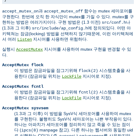
과
함수
는 mutex 세마포어를
accept_mutex_on
accept_mutex_off
구현한다. 한번에 오직 한 자식만이 mutex를 가질 수 있다. mutex를 구
현하는 방법은 여러가지이다. 구현 방법은 (1.3 이전)
나
src/conf.h
(1.3과 그 이후)
에 정의되있다. 어떤 아
src/include/ap_config.h
키텍쳐는 잠금(locking) 방법을 선택하지 않기때문에, 이런 아키텍쳐에
서 여러
지시어를 사용하면 위험하다.
Listen
실행시
지시어를 사용하여 mutex 구현을 변경할 수 있
AcceptMutex
다.
AcceptMutex flock
이 방법은 잠금파일을 잠그기위해
시스템호출을 사
flock(2)
용한다 (잠금파일 위치는
지시어로 지정).
LockFile
AcceptMutex fcntl
이 방법은 잠금파일을 잠그기위해
시스템호출을 사
fcntl(2)
용한다 (잠금파일 위치는
지시어로 지정).
LockFile
AcceptMutex sysvsem
(1.3과 그 이후) 이 방법을 SysV식 세마포어를 사용하여 mutex
를 구현한다. 불행히도 SysV식 세마포어는 나쁜 부작용이 있다.
하나는 아파치가 세마포어를 정리하지 않고 죽을 수 있는 점이
다 (
manpage 참고). 다른 하나는 웹서버와 동일한 uid
ipcs(8)
로 실행하는 CGI가 (
즉,
나
를 사용하지않