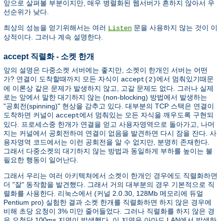
앞으로 살펴볼 부분이지만, 매우 병렬화된 웹서버가 흔하지 않아서 우
선순위가 낮다.
최상의 성능을 얻기위해서는 여러
문을 사용하지 않는 것이 이
Listen
상적이다. 그러나 계속 설명한다.
accept 직렬화 - 소켓 한개
앞의 설명은 다중소켓 서버에는 좋지만, 소켓이 한개인 서버는 어떤
가? 연결이 도착할때까지 모든 자식이
에서 멈춰있기때문
accept(2)
에 이론상 같은 문제가 발생하지 않고, 고갈 문제도 없다. 그러나 실제
로는 앞에서 말한 대기하지 않는 (non-blocking) 방법에서 발생하는
"공회전(spinning)" 현상을 감추고 있다. 대부분의 TCP 스택은 연결이
도착하면 커널이
에서 멈춰있는 모든 자식을 깨우도록 구현되
accept
있다. 프로세스중 한개가 연결을 얻고 사용자영역으로 돌아가고, 나머
지는 커널에서 공회전하여 연결이 없음을 발견하면 다시 잠을 잔다. 사
용자영역 코드에서는 이런 공회전을 알 수 없지만, 분명히 존재한다.
그래서 다중소켓의 대기하지 않는 방법과 동일하게 부하를 높이는 불
필요한 행동이 일어난다.
그래서 우리는 여러 아키텍쳐에서 소켓이 한개인 경우에도 직렬화하면
더 "잘" 동작함을 발견했다. 그래서 거의 대부분의 경우 기본적으로 직
렬화를 사용한다. 리눅스에서 (커널 2.0.30, 128Mb 메모리에 듀얼
Pentium pro) 실험한 결과 소켓 한개를 직렬화하면 하지 않은 경우에
비해 초당 요청이 3% 미만 줄어들었다. 그러나 직렬화를 하지 않은 경
우 요청당 100ms 지연이 발생했다. 이 지연은 아마도 LAN에서 발생하