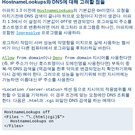
HostnameLookups와 DNS에 대해 고려할 점들
아파치 1.3 이전에
의 기본값은
이였다. 요청을
HostnameLookups
On
마치기전에 DNS 검색이 끝나야 하므로 요청마다 지연이 생겼다. 아파
치 1.3에서 이 설정의 기본값이
로 변경되었다. 로그파일의 주소를
Off
호스트명으로 변환하려면 여러 로그처리 프로그램중 하나인, 아파치에
포함된
프로그램을 사용하라.
logresolve
로그처리 작업이 서버 성능에 악영향을 미치므로 실제 사용하는 웹서
버가 아닌 다른 컴퓨터에서 로그파일을 후처리하길 바란다.
이나
지시어를 사용한다면
Allow
from domain
Deny
from domain
(즉, IP 주소가 아닌 호스트명이나 도메인명을 사용한다면) 부득이 중
복-역 DNS 검색을 (역검색을 한후 악의로 변경되었는지 확인하기위해
다시 검색) 해야 한다. 그러므로 성능을 높이기위해 이런 지시어에는
가능하면 이름대신 IP 주소를 사용한다.
섹션 등으로 지시어의 적용범위를 제
<Location /server-status>
한할 수 있음을 기억하라. 이 경우 조건에 맞는 요청에만 DNS 조회를
한다. 다음은
과
파일만 DNS 검색을 하는 예제다:
.html
.cgi
HostnameLookups off
<Files ~ "\.(html|cgi)$">
HostnameLookups on
</Files>