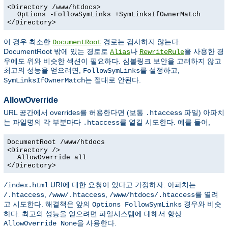
<Directory /www/htdocs>
Options -FollowSymLinks +SymLinksIfOwnerMatch
</Directory>
이 경우 최소한
경로는 검사하지 않는다.
DocumentRoot
DocumentRoot 밖에 있는 경로로
나
을 사용한 경
Alias
RewriteRule
우에도 위와 비슷한 섹션이 필요하다. 심볼링크 보안을 고려하지 않고
최고의 성능을 얻으려면,
를 설정하고,
FollowSymLinks
는 절대로 안된다.
SymLinksIfOwnerMatch
AllowOverride
URL 공간에서 overrides를 허용한다면 (보통
파일) 아파치
.htaccess
는 파일명의 각 부분마다
를 열길 시도한다. 예를 들어,
.htaccess
DocumentRoot /www/htdocs
<Directory />
AllowOverride all
</Directory>
URI에 대한 요청이 있다고 가정하자. 아파치는
/index.html
,
,
를 열려
/.htaccess
/www/.htaccess
/www/htdocs/.htaccess
고 시도한다. 해결책은 앞의
경우와 비슷
Options FollowSymLinks
하다. 최고의 성능을 얻으려면 파일시스템에 대해서 항상
을 사용한다.
AllowOverride None