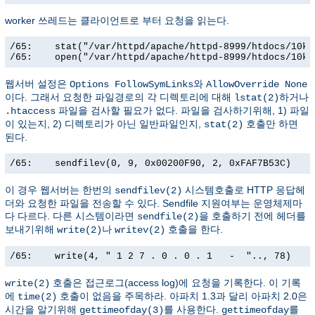
worker 쓰레드는 클라이언트로 부터 요청을 읽는다.
/65:    stat("/var/httpd/apache/httpd-8999/htdocs/10k.
/65:    open("/var/httpd/apache/httpd-8999/htdocs/10k.
웹서버 설정은
와
Options FollowSymLinks
AllowOverride None
이다. 그래서 요청한 파일경로의 각 디렉토리에 대해
하거나
lstat(2)
파일을 검사할 필요가 없다. 파일을 검사하기위해, 1) 파일
.htaccess
이 있는지, 2) 디렉토리가 아닌 일반파일인지,
호출만 하면
stat(2)
된다.
/65:    sendfilev(0, 9, 0x00200F90, 2, 0xFAF7B53C)    
이 경우 웹서버는 한번의
시스템호출로 HTTP 응답헤
sendfilev(2)
더와 요청한 파일을 전송할 수 있다. Sendfile 지원여부는 운영체제마
다 다르다. 다른 시스템이라면
을 호출하기 전에 헤더를
sendfile(2)
보내기위해
나
호출을 한다.
write(2)
writev(2)
/65:    write(4, " 1 2 7 . 0 . 0 . 1   -  ".., 78)    
호출은 접근로그(access log)에 요청을 기록한다. 이 기록
write(2)
에
호출이 없음을 주목하라. 아파치 1.3과 달리 아파치 2.0은
time(2)
시간을 알기위해
를 사용한다.
를
gettimeofday(3)
gettimeofday