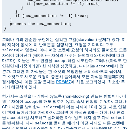
if (new_connection != -1) break;
}
}
if (new_connection != -1) break;
}
process the new_connection;
}
그러나 위의 단순한 구현에는 심각한 고갈(starvation) 문제가 있다. 여
러 자식이 동시에 이 반복문을 실행하면, 요청을 기다리며 모두
에서 멈춘다. 이때 어떤 소켓에 요청이 하나라도 들어오면 모든
select
자식이 깨어난다 (깨어나는 자식의 개수는 운영체제와 타이밍에 따라
다르다). 이들은 모두 연결을
하길 시도한다. 그러나 (아직도 한
accept
연결만 대기중이라면) 한 자식만 성공하고, 나머지는
에서
멈
accept
춘다.
그러면 이 자식들은 한 소켓의 요청만을 서비스하도록 묶여서,
그 소켓으로 새로운 요청이 충분히 들어와서 모든 자식을 깨울때까지
정지해있다. 이런 고갈 문제는
PR#467
에 처음 보고되었다. 최소한 두
가지 해결책이 있다.
한가지는 소켓을 대기하지 않도록 (non-blocking) 만드는 방법이다. 이
경우 자식이
를 해도 멈추지 않고, 즉시 진행할 수 있다. 그러나
accept
CPU 시간을 낭비한다.
에서 쉬는 자식이 10개 있고, 새로 연결
select
이 한개 들어왔다고 가정하자. 그러면 이 자식중 9개는 깨어나서 연결
을
하길 시도하고 실패하면 아무 일도 하지 않고 다시
accept
select
를 반복한다. 다시
로 돌아올 때까지 어떤 자식도 다른 소켓에
select
들어온 요청을 서비스하지 않는다. (다중프로세서 컴퓨터에서) 쉬는 자