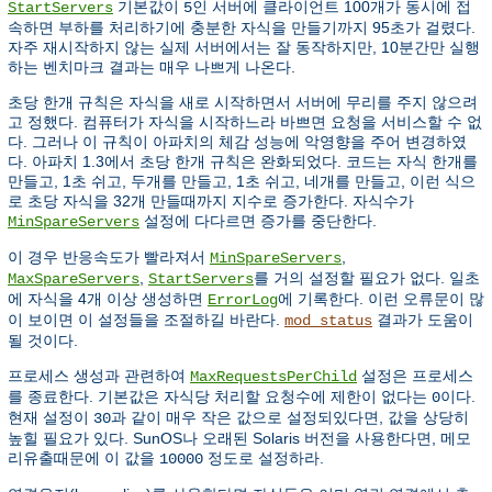
기본값이
인 서버에 클라이언트 100개가 동시에 접
StartServers
5
속하면 부하를 처리하기에 충분한 자식을 만들기까지 95초가 걸렸다.
자주 재시작하지 않는 실제 서버에서는 잘 동작하지만, 10분간만 실행
하는 벤치마크 결과는 매우 나쁘게 나온다.
초당 한개 규칙은 자식을 새로 시작하면서 서버에 무리를 주지 않으려
고 정했다. 컴퓨터가 자식을 시작하느라 바쁘면 요청을 서비스할 수 없
다. 그러나 이 규칙이 아파치의 체감 성능에 악영향을 주어 변경하였
다. 아파치 1.3에서 초당 한개 규칙은 완화되었다. 코드는 자식 한개를
만들고, 1초 쉬고, 두개를 만들고, 1초 쉬고, 네개를 만들고, 이런 식으
로 초당 자식을 32개 만들때까지 지수로 증가한다. 자식수가
설정에 다다르면 증가를 중단한다.
MinSpareServers
이 경우 반응속도가 빨라져서
,
MinSpareServers
,
를 거의 설정할 필요가 없다. 일초
MaxSpareServers
StartServers
에 자식을 4개 이상 생성하면
에 기록한다. 이런 오류문이 많
ErrorLog
이 보이면 이 설정들을 조절하길 바란다.
결과가 도움이
mod_status
될 것이다.
프로세스 생성과 관련하여
설정은 프로세스
MaxRequestsPerChild
를 종료한다. 기본값은 자식당 처리할 요청수에 제한이 없다는
이다.
0
현재 설정이
과 같이 매우 작은 값으로 설정되있다면, 값을 상당히
30
높힐 필요가 있다. SunOS나 오래된 Solaris 버전을 사용한다면, 메모
리유출때문에 이 값을
정도로 설정하라.
10000