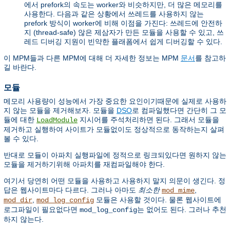
에서 prefork의 속도는 worker와 비슷하지만, 더 많은 메모리를
사용한다. 다음과 같은 상황에서 쓰레드를 사용하지 않는
prefork 방식이 worker에 비해 이점을 가진다: 쓰레드에 안전하
지 (thread-safe) 않은 제삼자가 만든 모듈을 사용할 수 있고, 쓰
레드 디버깅 지원이 빈약한 플래폼에서 쉽게 디버깅할 수 있다.
이 MPM들과 다른 MPM에 대해 더 자세한 정보는 MPM
문서
를 참고하
길 바란다.
모듈
메모리 사용량이 성능에서 가장 중요한 요인이기때문에 실제로 사용하
지 않는 모듈을 제거해보자. 모듈을
DSO
로 컴파일했다면 간단히 그 모
듈에 대한
지시어를 주석처리하면 된다. 그래서 모듈을
LoadModule
제거하고 실행하여 사이트가 모듈없이도 정상적으로 동작하는지 살펴
볼 수 있다.
반대로 모듈이 아파치 실행파일에 정적으로 링크되있다면 원하지 않는
모듈을 제거하기위해 아파치를 재컴파일해야 한다.
여기서 당연히 어떤 모듈을 사용하고 사용하지 말지 의문이 생긴다. 정
답은 웹사이트마다 다르다. 그러나 아마도
최소한
,
mod_mime
,
모듈은 사용할 것이다. 물론 웹사이트에
mod_dir
mod_log_config
로그파일이 필요없다면
는 없어도 된다. 그러나 추천
mod_log_config
하지 않는다.