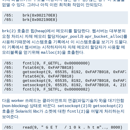
없앨 수 있다. 그러나 아직 이런 최적화 작업이 안되있다.
/65:    brk(0x002170E8)                                
/65:    brk(0x002190E8)                               
호출은 힙(heap)에서 메모리를 할당한다. 웹서버는 대부분의
brk(2)
요청 처리시 자체 메모리 할당자(
과
)를
apr_pool
apr_bucket_alloc
사용하기때문에 시스템호출 기록에서 이 시스템호출을 보기가 드물다.
이 기록에서 웹서버는 시작하자마자 자체 메모리 할당자가 사용할 메
모리블록을 얻기위해
을 호출한다.
malloc(3)
/65:    fcntl(9, F_GETFL, 0x00000000)                  
/65:    fstat64(9, 0xFAF7B818)                         
/65:    getsockopt(9, 65535, 8192, 0xFAF7B918, 0xFAF7B9
/65:    fstat64(9, 0xFAF7B818)                         
/65:    getsockopt(9, 65535, 8192, 0xFAF7B918, 0xFAF7B9
/65:    setsockopt(9, 65535, 8192, 0xFAF7B918, 4, 21906
/65:    fcntl(9, F_SETFL, 0x00000082)                 
다음 worker 쓰레드는 클라이언트의 연결(파일기술자 9)을 대기안함
(non-blocking) 상태로 바꾼다.
와
setsockopt(2)
getsockopt(2)
호출은 Solaris의 libc가 소켓에 대한
을 어떻게 처리하는지
fcntl(2)
보여준다.
/65:    read(9, " G E T   / 1 0 k . h t m".., 8000)   