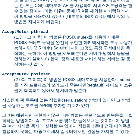
suexec
cgiwrapper
는 한 모든 CGI) 세마포어 API를 사용하여 서비스거부공격을 할
수 있는 점이다. 이런 이유때문에 IRIX를 제외한 아키텍쳐에서
이 방법을 사용하지 않는다 (대부분의 IRIX 컴퓨터에서 앞의 두
방법은 지나치게 버겁다).
AcceptMutex pthread
(1.3과 그 이후) 이 방법은 POSIX mutex를 사용하기때문에
POSIX 쓰레드 규약을 완전히 구현한 아키텍쳐라면 모두 사용가
능하지만, (2.5 이후) Solaris에서만 그것도 특정 구성에서만 동
작하는 듯하다. 이 방법을 시도해본다면 서버가 멈춰서 응답을
안하는지 살펴봐야 한다. 정적 내용만 서비스하는 서버는 잘 동
작하는 것 같다.
AcceptMutex posixsem
(2.0과 그 이후) 이 방법은 POSIX 세마포어를 사용한다. mutex
를 가진 프로세스의 쓰레드가 죽는다면(segfault) 세마포어 소유
권이 회복되지 않아서 웹서버가 멈춘다.
시스템에 위 목록에 없는 직렬화(serialization) 방법이 있다면 그 방법
을 사용하는 코드를 APR에 추가할 가치가 있다.
고려는 해봤지만 구현하지않은 다른 방법은 부분적으로 반복문을 직렬
화하는 방법이다. 즉, 프로세서를 몇개만 들여보내는 것이다. 이 방법
은 여러 자식을 동시에 실행할 수 있어서 직렬화때문에 전체 대역폭을
활용하지 못하는 다중프로세서 컴퓨터에서만 관심을 가져볼 수 있다.