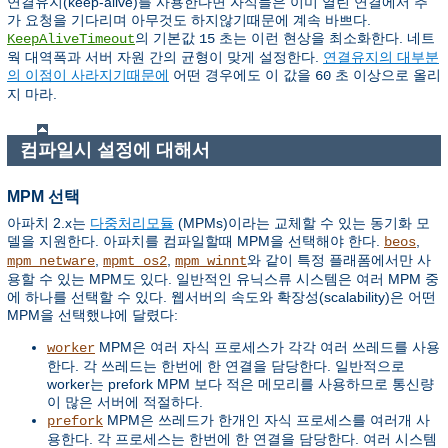
연결유지(keep-alive)를 사용한다면 자식들은 이미 열린 연결에서 추
가 요청을 기다리며 아무것도 하지않기때문에 계속 바쁘다.
의 기본값
초는 이런 현상을 최소화한다. 네트
KeepAliveTimeout
15
웍 대역폭과 서버 자원 간의 균형이 맞게 설정한다.
연결유지의 대부분
의 이점이 사라지기때문에
어떤 경우에도 이 값을
초 이상으로 올리
60
지 마라.
컴파일시 설정에 대해서
MPM 선택
아파치 2.x는
다중처리모듈
(MPMs)이라는 교체할 수 있는 동기화 모
델을 지원한다. 아파치를 컴파일할때 MPM을 선택해야 한다.
,
beos
,
,
와 같이 특정 플래폼에서만 사
mpm_netware
mpmt_os2
mpm_winnt
용할 수 있는 MPM도 있다. 일반적인 유닉스류 시스템은 여러 MPM 중
에 하나를 선택할 수 있다. 웹서버의 속도와 확장성(scalability)은 어떤
MPM을 선택했냐에 달렸다:
MPM은 여러 자식 프로세스가 각각 여러 쓰레드를 사용
worker
한다. 각 쓰레드는 한번에 한 연결을 담당한다. 일반적으로
worker는 prefork MPM 보다 적은 메모리를 사용하므로 통신량
이 많은 서버에 적절하다.
MPM은 쓰레드가 한개인 자식 프로세스를 여러개 사
prefork
용한다. 각 프로세스는 한번에 한 연결을 담당한다. 여러 시스템