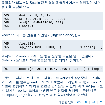
최적화한 리눅스와 Solaris 같은 몇몇 운영체제에서는 일반적인 시스
템호출 부담이 없다.
/65:    shutdown(9, 1, 1)                              
/65:    poll(0xFAF7B980, 1, 2000)                      
/65:    read(9, 0xFAF7BC20, 512)                       
/65:    close(9)                                      
worker 쓰레드는 연결을 지연닫기(lingering close)한다.
/65:    close(10)                                      
/65:    lwp_park(0x00000000, 0)         (sleeping...)
마지막으로 worker 쓰레드는 방금 전송한 파일을 닫고, 연결대기
(listener) 쓰레드가 다른 연결을 할당할 때까지 정지한다.
/67:    accept(3, 0x001FEB74, 0x001FEB94, 1) (sleeping
그동안 연결대기 쓰레드는 연결을 (모든 worker가 작업중이면 연결대
기 쓰레드를 멈추는 worker MPM의 흐름제어 기능에 따라) worker 쓰
레드에 할당하자마자 다른 연결을 받아들일 수 있다. 이 기록에는 나오
지 않지만, worker 쓰레드가 방금 받은 연결을 처리하는 동안 다음
가 (요청이 매우 많은 경우 항상) 일어날 수 있다.
accept(2)
가능한 언어:
en
|
fr
|
ko
|
tr