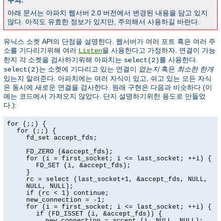
주의:
아래 문서는 아파치 웹서버 2.0 버전에서 변경된 내용을 담고 있지
않다. 아직도 유효한 정보가 있지만, 주의해서 사용하길 바란다.
유닉스 소켓 API의 단점을 설명한다. 웹서버가 여러 포트 혹은 여러 주
소를 기다리기위해 여러
을 사용한다고 가정하자. 연결이 가능
Listen
한지 각 소켓을 검사하기위해 아파치는
를 사용한다.
select(2)
는 소켓에 기다리고 있는 연결이
없는지
혹은
최소한 한개
select(2)
있는지 알려준다. 아파치에는 여러 자식이 있고, 쉬고 있는 모든 자식
은 동시에 새로운 연결을 검사한다. 원래 구현은 다음과 비슷하다 (이
예는 코드에서 가져오지 않았다. 단지 설명하기위한 용도로 만들었
다.):
for (;;) {
for (;;) {
fd_set accept_fds;
FD_ZERO (&accept_fds);
for (i = first_socket; i <= last_socket; ++i) {
FD_SET (i, &accept_fds);
}
rc = select (last_socket+1, &accept_fds, NULL,
NULL, NULL);
if (rc < 1) continue;
new_connection = -1;
for (i = first_socket; i <= last_socket; ++i) {
if (FD_ISSET (i, &accept_fds)) {
new_connection = accept (i, NULL, NULL);