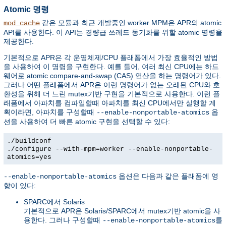
Atomic 명령
같은 모듈과 최근 개발중인 worker MPM은 APR의 atomic
mod_cache
API를 사용한다. 이 API는 경량급 쓰레드 동기화를 위할 atomic 명령을
제공한다.
기본적으로 APR은 각 운영체제/CPU 플래폼에서 가장 효율적인 방법
을 사용하여 이 명령을 구현한다. 예를 들어, 여러 최신 CPU에는 하드
웨어로 atomic compare-and-swap (CAS) 연산을 하는 명령어가 있다.
그러나 어떤 플래폼에서 APR은 이런 명령어가 없는 오래된 CPU와 호
환성을 위해 더 느린 mutex기반 구현을 기본적으로 사용한다. 이런 플
래폼에서 아파치를 컴파일할때 아파치를 최신 CPU에서만 실행할 계
획이라면, 아파치를 구성할때
옵
--enable-nonportable-atomics
션을 사용하여 더 빠른 atomic 구현을 선택할 수 있다:
./buildconf
./configure --with-mpm=worker --enable-nonportable-
atomics=yes
옵션은 다음과 같은 플래폼에 영
--enable-nonportable-atomics
향이 있다:
SPARC에서 Solaris
기본적으로 APR은 Solaris/SPARC에서 mutex기반 atomic을 사
용한다. 그러나 구성할때
를
--enable-nonportable-atomics