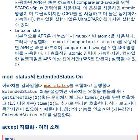
사용하면 APR은 빠른 하드웨어 compare-and-swap을 위한
SPARC v8plus 명령어를 사용한다. 이 옵션을 사용하면 atomic
명령이 더 효율적이지만 (CPU를 덜 사용하고 더 높은 동기화가
가능하다), 컴파일한 실행파일은 UltraSPARC 칩에서만 실행할
수 있다.
Linux on x86
기본적으로 APR은 리눅스에서 mutex기반 atomic을 사용한다.
그러나 구성할때
를 사용하
--enable-nonportable-atomics
면 APR은 빠른 하드웨어 compare-and-swap을 위한 486 명령
어를 사용한다. 더 효율적인 atomic 명령이 가능하지만, 컴파일
한 실행파일은 486 이상 칩에서만 (386은 안된다) 실행할 수 있
다.
mod_status와 ExtendedStatus On
아파치를 컴파일할때
를 포함하고 실행할때
mod_status
을 설정하면 아파치는 요청을 받을때마다
ExtendedStatus On
(혹은 운영체제에 따라
)를 두번 호출하
gettimeofday(2)
times(2)
고 (1.3 이전에는)
도 추가로 여러번 호출한다. 상태 보고서에
time(2)
동작시간이 필요하기 때문이다. 최상의 성능을 얻으려면 (기본값인)
를 설정한다.
ExtendedStatus off
accept 직렬화 - 여러 소켓