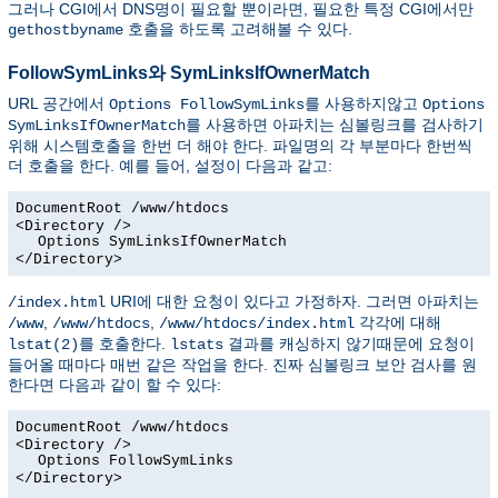
그러나 CGI에서 DNS명이 필요할 뿐이라면, 필요한 특정 CGI에서만
호출을 하도록 고려해볼 수 있다.
gethostbyname
FollowSymLinks와 SymLinksIfOwnerMatch
URL 공간에서
를 사용하지않고
Options FollowSymLinks
Options
를 사용하면 아파치는 심볼링크를 검사하기
SymLinksIfOwnerMatch
위해 시스템호출을 한번 더 해야 한다. 파일명의 각 부분마다 한번씩
더 호출을 한다. 예를 들어, 설정이 다음과 같고:
DocumentRoot /www/htdocs
<Directory />
Options SymLinksIfOwnerMatch
</Directory>
URI에 대한 요청이 있다고 가정하자. 그러면 아파치는
/index.html
,
,
각각에 대해
/www
/www/htdocs
/www/htdocs/index.html
를 호출한다.
결과를 캐싱하지 않기때문에 요청이
lstat(2)
lstats
들어올 때마다 매번 같은 작업을 한다. 진짜 심볼링크 보안 검사를 원
한다면 다음과 같이 할 수 있다:
DocumentRoot /www/htdocs
<Directory />
Options FollowSymLinks
</Directory>