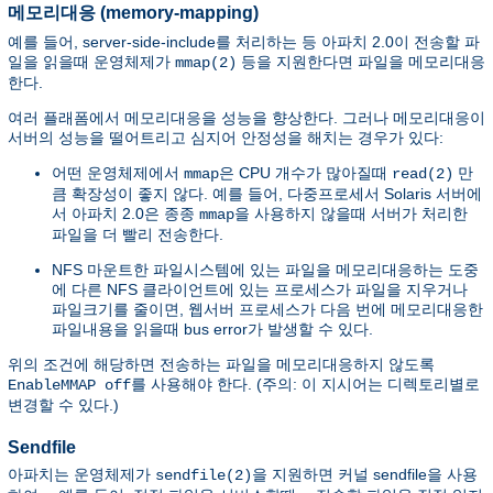
메모리대응 (memory-mapping)
예를 들어, server-side-include를 처리하는 등 아파치 2.0이 전송할 파
일을 읽을때 운영체제가
등을 지원한다면 파일을 메모리대응
mmap(2)
한다.
여러 플래폼에서 메모리대응을 성능을 향상한다. 그러나 메모리대응이
서버의 성능을 떨어트리고 심지어 안정성을 해치는 경우가 있다:
어떤 운영체제에서
은 CPU 개수가 많아질때
만
mmap
read(2)
큼 확장성이 좋지 않다. 예를 들어, 다중프로세서 Solaris 서버에
서 아파치 2.0은 종종
을 사용하지 않을때 서버가 처리한
mmap
파일을 더 빨리 전송한다.
NFS 마운트한 파일시스템에 있는 파일을 메모리대응하는 도중
에 다른 NFS 클라이언트에 있는 프로세스가 파일을 지우거나
파일크기를 줄이면, 웹서버 프로세스가 다음 번에 메모리대응한
파일내용을 읽을때 bus error가 발생할 수 있다.
위의 조건에 해당하면 전송하는 파일을 메모리대응하지 않도록
를 사용해야 한다. (주의: 이 지시어는 디렉토리별로
EnableMMAP off
변경할 수 있다.)
Sendfile
아파치는 운영체제가
을 지원하면 커널 sendfile을 사용
sendfile(2)