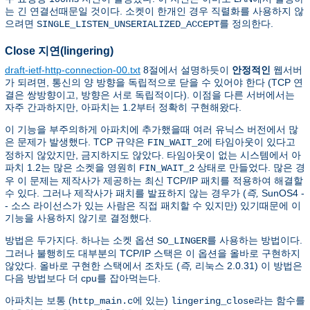
는 긴 연결선때문일 것이다. 소켓이 한개인 경우 직렬화를 사용하지 않
으려면
를 정의한다.
SINGLE_LISTEN_UNSERIALIZED_ACCEPT
Close 지연(lingering)
draft-ietf-http-connection-00.txt
8절에서 설명하듯이
안정적인
웹서버
가 되려면, 통신의 양 방향을 독립적으로 닫을 수 있어야 한다 (TCP 연
결은 쌍방향이고, 방향은 서로 독립적이다). 이점을 다른 서버에서는
자주 간과하지만, 아파치는 1.2부터 정확히 구현해왔다.
이 기능을 부주의하게 아파치에 추가했을때 여러 유닉스 버전에서 많
은 문제가 발생했다. TCP 규약은
에 타임아웃이 있다고
FIN_WAIT_2
정하지 않았지만, 금지하지도 않았다. 타임아웃이 없는 시스템에서 아
파치 1.2는 많은 소켓을 영원히
상태로 만들었다. 많은 경
FIN_WAIT_2
우 이 문제는 제작사가 제공하는 최신 TCP/IP 패치를 적용하여 해결할
수 있다. 그러나 제작사가 패치를 발표하지 않는 경우가 (
즉,
SunOS4 -
- 소스 라이선스가 있는 사람은 직접 패치할 수 있지만) 있기때문에 이
기능을 사용하지 않기로 결정했다.
방법은 두가지다. 하나는 소켓 옵션
를 사용하는 방법이다.
SO_LINGER
그러나 불행히도 대부분의 TCP/IP 스택은 이 옵션을 올바로 구현하지
않았다. 올바로 구현한 스택에서 조차도 (
즉,
리눅스 2.0.31) 이 방법은
다음 방법보다 더 cpu를 잡아먹는다.
아파치는 보통 (
에 있는)
라는 함수를
http_main.c
lingering_close