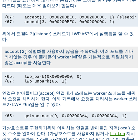
인 파일을 요청하지 않거나 내용협상하는 요청을 한 경우 기록이 매우
다르다 (때로는 매우 알아보기 힘들다).
/67:    accept(3, 0x00200BEC, 0x00200C0C, 1) (sleeping.
/67:    accept(3, 0x00200BEC, 0x00200C0C, 1)          
위에서 연결대기(listener) 쓰레드가 LWP #67에서 실행됨을 알 수 있
다.
직렬화를 사용하지 않음을 주목하라. 여러 포트를 기다
accept(2)
리지않는 경우 이 플래폼의 worker MPM은 기본적으로 직렬화하지
않은 accept를 사용한다.
/65:    lwp_park(0x00000000, 0)                        
/67:    lwp_unpark(65, 1)                             
연결은 받아들이고(accept) 연결대기 쓰레드는 worker 쓰레드를 깨워
서 요청을 처리하게 한다. 아래 기록에서 요청을 처리하는 worker 쓰레
드가 LWP #65임을 알 수 있다.
/65:    getsockname(9, 0x00200BA4, 0x00200BC4, 1)     
가상호스트를 구현하기위해 아파치는 연결을 받아들인 지역(local) 소
켓 주소를 알아야 한다. (가상호스트를 사용하지 않거나
지시
Listen
어에 와일드카드 주소를 사용하지 않은 경우 등) 많은 경우 이 호출을