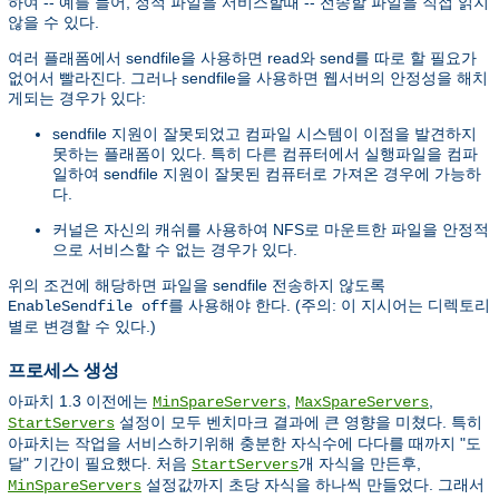
하여 -- 예를 들어, 정적 파일을 서비스할때 -- 전송할 파일을 직접 읽지
않을 수 있다.
여러 플래폼에서 sendfile을 사용하면 read와 send를 따로 할 필요가
없어서 빨라진다. 그러나 sendfile을 사용하면 웹서버의 안정성을 해치
게되는 경우가 있다:
sendfile 지원이 잘못되었고 컴파일 시스템이 이점을 발견하지
못하는 플래폼이 있다. 특히 다른 컴퓨터에서 실행파일을 컴파
일하여 sendfile 지원이 잘못된 컴퓨터로 가져온 경우에 가능하
다.
커널은 자신의 캐쉬를 사용하여 NFS로 마운트한 파일을 안정적
으로 서비스할 수 없는 경우가 있다.
위의 조건에 해당하면 파일을 sendfile 전송하지 않도록
를 사용해야 한다. (주의: 이 지시어는 디렉토리
EnableSendfile off
별로 변경할 수 있다.)
프로세스 생성
아파치 1.3 이전에는
,
,
MinSpareServers
MaxSpareServers
설정이 모두 벤치마크 결과에 큰 영향을 미쳤다. 특히
StartServers
아파치는 작업을 서비스하기위해 충분한 자식수에 다다를 때까지 "도
달" 기간이 필요했다. 처음
개 자식을 만든후,
StartServers
설정값까지 초당 자식을 하나씩 만들었다. 그래서
MinSpareServers